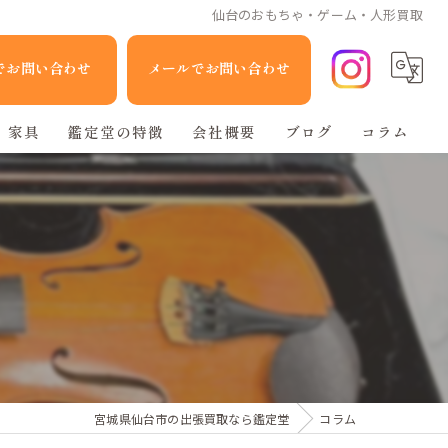
仙台のおもちゃ・ゲーム・人形買取
Eでお問い合わせ
メールでお問い合わせ
家具
鑑定堂の特徴
会社概要
ブログ
コラム
家電
人形
ブランド品
不用品回収
宮城県仙台市の出張買取なら鑑定堂
コラム