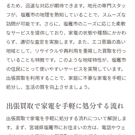
るため、迅速な対応が期待できます。地元の専門スタッ
出張買取で家をすっきり片付ける
フが、塩竈市の地理を熟知していることで、スムーズな
塩竈市で人気の出張買取サービスとは
訪問が可能です。さらに、塩竈市のニーズに応じた柔軟
手軽に家電を処分して生活を快適に
なサービスを提供しており、家電の状態や種類にかかわ
買取サービスで空間を有効活用
らず、適切な査定を実施します。また、エコ意識の高い
効率的な整理術で心地よい生活空間に
地域として、リサイクルや再利用を重視した買取を行っ
出張買取で実現する快適な住まい
ていることも特徴です。このような地域特性が、塩竈市
の住民にとって使いやすいサービスを実現しています。
出張買取が叶える塩竈市での手軽な家電整理術
出張買取を利用することで、家庭に不要な家電を手軽に
簡単予約で家電を整理する方法
処分し、生活の質を向上させましょう。
塩竈市の出張買取で手軽に整理整頓
出張買取でスムーズに家電を処分
出張買取で家電を手軽に処分する流れ
時間を節約する家電整理の秘訣
出張買取で家電を手軽に処分する流れについて解説しま
手軽に始める家電の整理術
す。まず、宮城県塩竈市にお住まいの方は、電話やウェ
専門スタッフのサポートで安心の家電処分