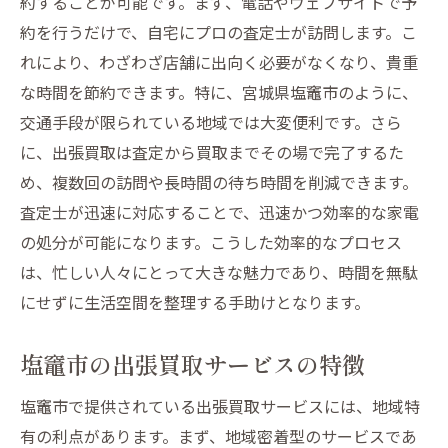
約することが可能です。まず、電話やウェブサイトで予
塩竈市の出張買取で得られるメリット
約を行うだけで、自宅にプロの査定士が訪問します。こ
忙しい日常に最適な時間管理法
れにより、わざわざ店舗に出向く必要がなくなり、貴重
出張買取を利用する際のポイント
な時間を節約できます。特に、宮城県塩竈市のように、
家電処分で賢く時間を使う方法
交通手段が限られている地域では大変便利です。さら
出張買取で休日を守る塩竈市の便利な家電処分
に、出張買取は査定から買取までその場で完了するた
法
め、複数回の訪問や長時間の待ち時間を削減できます。
休日を有効に使うための出張買取
査定士が迅速に対応することで、迅速かつ効率的な家電
塩竈市での家電処分がもっと簡単に
の処分が可能になります。こうした効率的なプロセス
は、忙しい人々にとって大きな魅力であり、時間を無駄
出張買取で休日を有効活用するコツ
にせずに生活空間を整理する手助けとなります。
リラックスした休日を取り戻す方法
時間のかかる家電処分を効率化
塩竈市の出張買取サービスの特徴
忙しい人に最適な家電処分サービス
塩竈市で提供されている出張買取サービスには、地域特
手間いらずの出張買取で塩竈市の生活空間をす
有の利点があります。まず、地域密着型のサービスであ
っきり整理