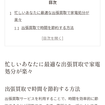
目次
忙しいあなたに最適な出張買取で家電処分が
楽々
出張買取で時間を節約する方法
塩竈市の出張買取サービスの特徴
出張買取で家電を手軽に処分する流れ
専門スタッフによるスムーズな査定
予約から買取までの簡単なステップ
忙しいあなたに最適な出張買取で家電
効率的な家電処分で生活を快適に
処分が楽々
塩竈市で話題の出張買取を利用して時間を有効
活用
出張買取で時間を節約する方法
出張買取が塩竈市で人気の理由
予約から完了までのスピーディなサービス
出張買取サービスを利用することで、時間を効率的に節