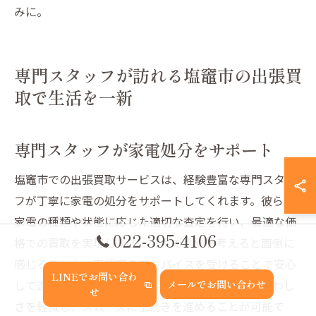
みに。
専門スタッフが訪れる塩竈市の出張買
取で生活を一新
専門スタッフが家電処分をサポート
塩竈市での出張買取サービスは、経験豊富な専門スタッ
フが丁寧に家電の処分をサポートしてくれます。彼らは
家電の種類や状態に応じた適切な査定を行い、最適な価
022-395-4106
格での買取を実現します。一人で処分を考えると面倒に
感じることも、専門家のアドバイスを受けることで安心
LINEでお問い合わ
して進めることができます。家電の処分に関する煩わし
メールでお問い合わせ
せ
さを軽減し、スムーズに手続きを進めることが可能で