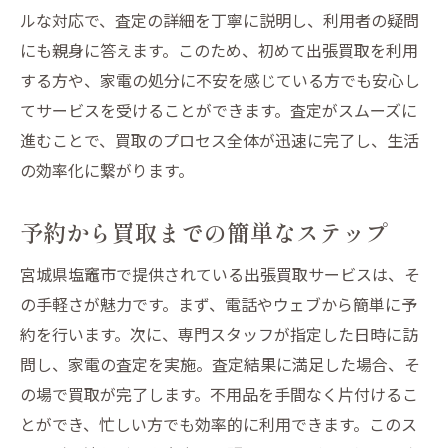
出張買取がもたらす利便性
ルな対応で、査定の詳細を丁寧に説明し、利用者の疑問
塩竈市での家電処分が手軽になる理由
にも親身に答えます。このため、初めて出張買取を利用
塩竈市で人気急上昇中の出張買取の魅力と利用
する方や、家電の処分に不安を感じている方でも安心し
法
てサービスを受けることができます。査定がスムーズに
進むことで、買取のプロセス全体が迅速に完了し、生活
人気急上昇中の出張買取の理由とは
の効率化に繋がります。
塩竈市での出張買取利用法ガイド
家電処分をもっと手軽にする方法
予約から買取までの簡単なステップ
出張買取の魅力とその利便性
宮城県塩竈市で提供されている出張買取サービスは、そ
塩竈市での出張買取が人気の秘密
の手軽さが魅力です。まず、電話やウェブから簡単に予
利用者が語る出張買取の魅力
約を行います。次に、専門スタッフが指定した日時に訪
問し、家電の査定を実施。査定結果に満足した場合、そ
の場で買取が完了します。不用品を手間なく片付けるこ
とができ、忙しい方でも効率的に利用できます。このス