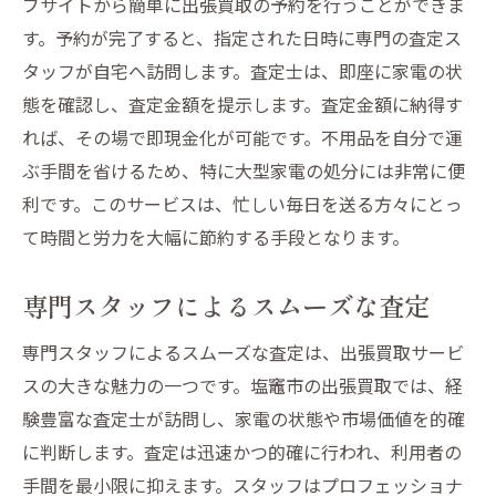
ブサイトから簡単に出張買取の予約を行うことができま
専門スタッフが訪れる塩竈市の出張買取で生活
す。予約が完了すると、指定された日時に専門の査定ス
を一新
タッフが自宅へ訪問します。査定士は、即座に家電の状
専門スタッフが家電処分をサポート
態を確認し、査定金額を提示します。査定金額に納得す
塩竈市の出張買取で新しい生活を始める
れば、その場で即現金化が可能です。不用品を自分で運
専門的な査定で安心の家電買取
ぶ手間を省けるため、特に大型家電の処分には非常に便
利です。このサービスは、忙しい毎日を送る方々にとっ
出張買取で生活空間を一新する方法
て時間と労力を大幅に節約する手段となります。
プロの目で査定される安心感
塩竈市の出張買取で生活を変える
専門スタッフによるスムーズな査定
出張買取で塩竈市の家電処分がもっと身近に
専門スタッフによるスムーズな査定は、出張買取サービ
身近なサービスとしての出張買取
スの大きな魅力の一つです。塩竈市の出張買取では、経
塩竈市で出張買取を利用するメリット
験豊富な査定士が訪問し、家電の状態や市場価値を的確
家電の処分がもっと簡単に
に判断します。査定は迅速かつ的確に行われ、利用者の
日常生活に溶け込む出張買取
手間を最小限に抑えます。スタッフはプロフェッショナ