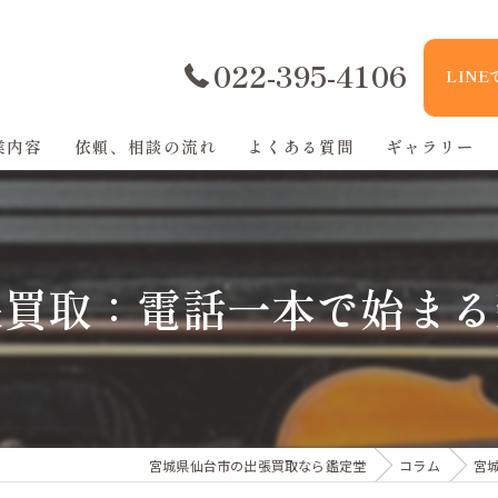
022-395-4106
LIN
業内容
依頼、相談の流れ
よくある質問
ギャラリー
張買取：電話一本で始まる
宮城県仙台市の出張買取なら鑑定堂
コラム
宮