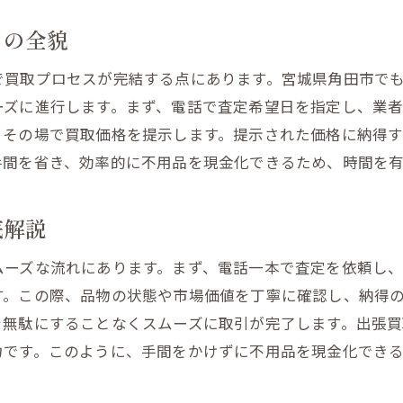
快適な生活のための整理整頓術
スの全貌
出張買取で見つける心の充足感
で買取プロセスが完結する点にあります。宮城県角田市で
出張買取で実現する新たな生活スタイル
ーズに進行します。まず、電話で査定希望日を指定し、業
、その場で買取価格を提示します。提示された価格に納得
手間を省き、効率的に不用品を現金化できるため、時間を
底解説
ムーズな流れにあります。まず、電話一本で査定を依頼し
す。この際、品物の状態や市場価値を丁寧に確認し、納得
を無駄にすることなくスムーズに取引が完了します。出張
力です。このように、手間をかけずに不用品を現金化でき