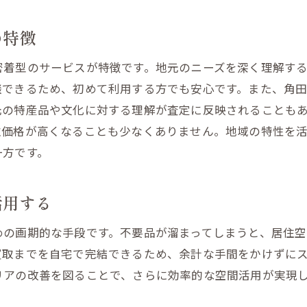
物品現金化の効率を高める出張買取のテクニック
の特徴
出張買取で得られる現金化のスピード感
密着型のサービスが特徴です。地元のニーズを深く理解す
角田市内での出張買取事例を紹介
談できるため、初めて利用する方でも安心です。また、角
現金化を成功させるための出張買取活用術
元の特産品や文化に対する理解が査定に反映されることも
短時間で現金化が可能な出張買取の魅力
取価格が高くなることも少なくありません。地域の特性を
出張買取で賢く現金化を進める方法
一方です。
宮城県角田市での出張買取を利用するメリットとは
地元で利用する出張買取の安心感
活用する
角田市での出張買取が選ばれる理由
めの画期的な手段です。不要品が溜まってしまうと、居住
出張買取利用で地域経済に貢献
買取までを自宅で完結できるため、余計な手間をかけずに
地域密着型サービスの利点を活かす
リアの改善を図ることで、さらに効率的な空間活用が実現
時間と労力を節約できる買取方法