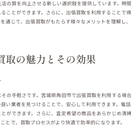
生活の質を向上させる新しい選択肢を提供しています。時
買取で得た時間を趣味に充てる方法
れることができます。さらに、出張買取を利用することで
出張買取を通じた時間効率の向上
事を通じて、出張買取がもたらす様々なメリットを理解し
移動不要！宮城県角田市での出張買取の利便性
移動の手間を省く出張買取の魅力
角田市での出張買取がもたらす利便性
出張買取で賢く時間と労力を節約
買取の魅力とその効果
持ち運び不要の買取が叶える快適生活
角田市の出張買取サービス事例紹介
方
移動せずに利用できる出張買取のメリット
はその手軽さです。宮城県角田市で出張買取を利用する場
出張買取を通じて得られる空間と心の余裕
の良い業者を見つけることで、安心して利用できます。電
出張買取が創出するすっきりとした生活空間
ことができます。さらに、査定希望の商品をあらかじめ清
心の余裕をもたらす買取体験の重要性
うことで、買取プロセスがより快適で効率的になります。
不要品を処分して得られる精神的安定