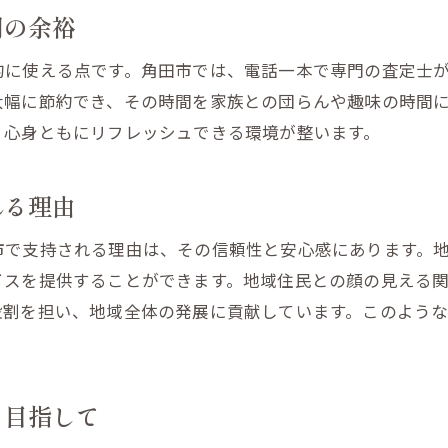
出張買取による快適なライフスタイルへの一歩
間の余裕
ライフスタイルを変革する出張買取の新しい提案
的に使える点です。角田市では、電話一本で専門の査定士
出張買取がもたらす生活の革新
大幅に節約でき、その時間を家族との団らんや趣味の時間
次世代のライフスタイルにマッチする買取方法
、心身ともにリフレッシュできる環境が整います。
環境に優しい出張買取の取り組み
出張買取で新しい趣味を見つけよう
れる理由
買取を通じて人生を豊かにする方法
市で支持される理由は、その信頼性と安心感にあります。
出張買取で叶えるミニマリスト生活
イスを提供することができます。地域住民との顔の見える
出張買取で時間を有効活用する術を知ろう
役割を担い、地域全体の発展に貢献しています。このよう
出張買取を活用して自由時間を増やす
効率的な時間管理術と出張買取の関係
時間を有効に使うための出張買取の利点
を目指して
出張買取が可能にする生活の余裕