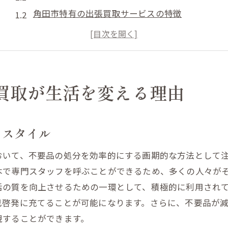
角田市特有の出張買取サービスの特徴
出張買取で生活空間を最大限に活用する
効率的な出張買取で得られる時間の余裕
地域密着型のサービスが支持される理由
出張買取による生活の質の向上を目指して
買取が生活を変える理由
電話一本で始まる出張買取の魅力とその効果
手軽さが魅力！出張買取の始め方
フスタイル
電話一本で完結する買取プロセスの全貌
おいて、不要品の処分を効率的にする画期的な方法として
出張買取のスムーズな流れを徹底解説
本で専門スタッフを呼ぶことができるため、多くの人々が
出張買取で得られるストレスフリーな体験
活の質を向上させるための一環として、積極的に利用され
電話を活用した効率的な査定予約方法
己啓発に充てることが可能になります。さらに、不要品が
専門スタッフによる安心の出張サービス
現することができます。
出張買取で実現する効率的な物品現金化の方法