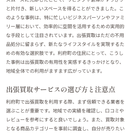
出張買取で簡単にできる生活空間の改善方
と片付き、新しいスペースを得ることができました。こ
法
のような事例は、特に忙しいビジネスパーソンやファミ
利府町での出張買取を活用した空間作り
リー層において、効率的に空間を活用するための実用的
出張買取が実現する空間の新たな使い方
な手段として注目されています。出張買取はただの不用
利府町の住まいで出張買取がもたらす環境
品処分に留まらず、新たなライフスタイルを実現するた
整備
めの有効な選択肢です。利府町の住民にとって、こうし
利府町での出張買取利用で生まれる余暇の楽し
た事例は出張買取の有用性を実感するきっかけとなり、
み方
地域全体での利用がますます広がっています。
出張買取で生まれた時間を楽しむアイデア
出張買取サービスの選び方と注意点
利府町の出張買取がもたらす余暇の過ごし
方
利府町で出張買取を利用する際、まず信頼できる業者を
出張買取で得た自由時間を活用する方法
選ぶことが重要です。地域での実績を確認し、口コミや
利府町での出張買取で家族時間を充実させ
レビューを参考にすると良いでしょう。また、買取対象
る
となる商品カテゴリーを事前に調査し、自分が売りたい