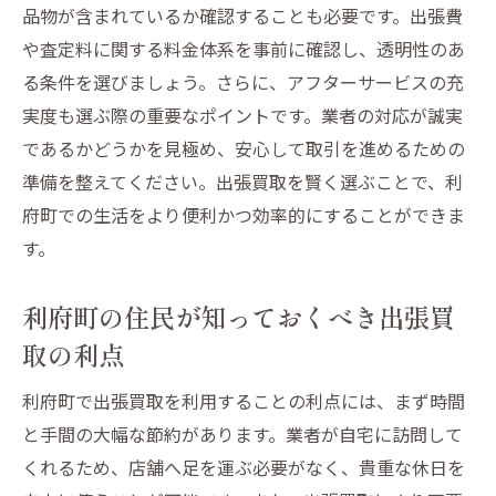
出張買取によるライフスタイルの変化を楽
品物が含まれているか確認することも必要です。出張費
しむ
や査定料に関する料金体系を事前に確認し、透明性のあ
る条件を選びましょう。さらに、アフターサービスの充
利府町住民が出張買取で得た余暇の活用事
実度も選ぶ際の重要なポイントです。業者の対応が誠実
例
であるかどうかを見極め、安心して取引を進めるための
出張買取が利府町の暮らしをもっと便利にする
準備を整えてください。出張買取を賢く選ぶことで、利
理由
府町での生活をより便利かつ効率的にすることができま
出張買取が利府町の暮らしに与える利便性
す。
忙しい日常に寄り添う出張買取サービスの
メリット
利府町の住民が知っておくべき出張買
利府町での出張買取がもたらす具体的な便
取の利点
利さ
利府町で出張買取を利用することの利点には、まず時間
出張買取で得られる暮らしの快適さ
と手間の大幅な節約があります。業者が自宅に訪問して
利府町の出張買取が生活の手間を減らす理
くれるため、店舗へ足を運ぶ必要がなく、貴重な休日を
由