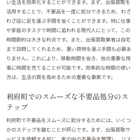
利府町で出張買取を活用した効率的なスケ
い生活を効率化することができます。まず、出張買取を
ジュール管理
活用することで、不要品を一度に処分できるため、わざ
出張買取で生まれる余暇時間の活用法
わざ店に足を運ぶ手間を省くことができます。特に仕事
や家庭のタスクで時間に追われる現代人にとって、この
出張買取サービスでの手間削減のテクニッ
時間節約は大きな利点です。また、出張買取業者は自宅
ク
まで訪問してくれるため、重い荷物を運ぶ手間も必要あ
利府町での出張買取がもたらす時間の節約
りません。これにより、移動時間を省き、他の重要な用
例
事に時間を充てることが可能です。効率的な時間の使い
出張買取を利用する際の時間短縮のポイン
方は、生活の質を高めるための重要な要素です。
ト
利府町での出張買取がもたらす生活改善の可能
利府町でのスムーズな不要品処分のス
性
テップ
出張買取で生活空間を改善する方法
利府町で不要品をスムーズに処分するためには、いくつ
利府町の住民が感じる出張買取の生活への
かのステップを踏むことが肝心です。まず、出張買取サ
影響
ービスを依頼する前に、家の中の不要品を整理し、リス