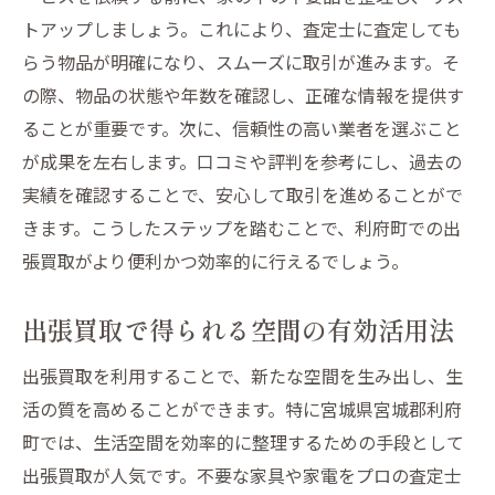
出張買取で得られる新たな生活スタイル
トアップしましょう。これにより、査定士に査定しても
出張買取を通じた家族との時間の創出
らう物品が明確になり、スムーズに取引が進みます。そ
利府町での出張買取が生むリラックス空間
の際、物品の状態や年数を確認し、正確な情報を提供す
出張買取がもたらす利府町での生活の質向
ることが重要です。次に、信頼性の高い業者を選ぶこと
上
が成果を左右します。口コミや評判を参考にし、過去の
出張買取を活用して利府町での暮らしを効率化
実績を確認することで、安心して取引を進めることがで
しよう
きます。こうしたステップを踏むことで、利府町での出
効率的な出張買取のステップガイド
張買取がより便利かつ効率的に行えるでしょう。
利府町の出張買取サービスを最大限に活用
出張買取で得られる空間の有効活用法
する方法
出張買取で家事を効率化するヒント
出張買取を利用することで、新たな空間を生み出し、生
利府町での効率的な出張買取の選択基準
活の質を高めることができます。特に宮城県宮城郡利府
町では、生活空間を効率的に整理するための手段として
出張買取で暮らしをスリム化する秘策
出張買取が人気です。不要な家具や家電をプロの査定士
利府町の住まいで出張買取を利用するメリ