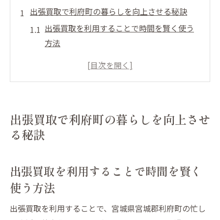
出張買取で利府町の暮らしを向上させる秘訣
出張買取を利用することで時間を賢く使う
方法
利府町でのスムーズな不要品処分のステッ
プ
出張買取で得られる空間の有効活用法
利府町における出張買取の利用事例
出張買取で利府町の暮らしを向上させ
出張買取サービスの選び方と注意点
る秘訣
利府町の住民が知っておくべき出張買取の
利点
出張買取を利用することで時間を賢く
忙しいあなたに！出張買取で時間を有効活用す
使う方法
る方法
出張買取が時間管理をサポートする理由
出張買取を利用することで、宮城県宮城郡利府町の忙し