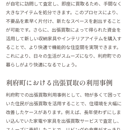
が自宅に訪問して査定し、即座に買取るため、手間なく
ット
大きなアイテムを処分できます。このプロセスにより、
自宅で簡単！利府町の出張買取サービスの魅力
不要品を素早く片付け、新たなスペースを創出すること
出張買取が利府町住民に人気の理由
が可能です。さらに、出張買取によって得られた資金を
自宅でできる簡単な出張買取の利用法
活用して新しい収納家具やインテリアアイテムを購入す
利府町での便利な出張買取の流れ
ることで、より快適で機能的な住空間を実現できます。
出張買取サービスの手軽さを体験しよう
これにより、日々の生活がスムーズになり、利府町での
利府町での出張買取の魅力的な特徴
暮らしがより快適になるでしょう。
出張買取で自宅の不要品処分を簡単にする
利府町における出張買取の利用事例
方法
出張買取で利府町の生活空間をスッキリとさせ
利府町での出張買取利用事例として、物が多くて困って
る方法
いた住民が出張買取を活用することで、住環境を大幅に
出張買取で自宅を整頓するためのポイント
改善したケースがあります。例えば、長年使わずにしま
い込んでいた家電や家具を出張買取サービスで査定し、
利府町で出張買取を利用する際の片付け術
スムーズに売却したことで、リビングや倉庫がすっきり