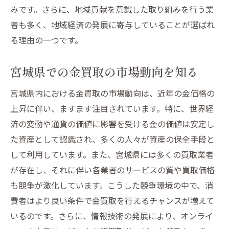
宮城県で金買取業者を賢く選ぶ方法
みです。さらに、地域貢献を意識した取り組みを行う業
トラブルを避けるための注意点
者も多く、地域経済の発展に寄与していることが選ばれ
金買取で信頼できる業者の見分け方
る理由の一つです。
宮城県の金買取で避けるべき落とし穴
宮城県での金買取の市場動向を知る
宮城県内の金買取サービス利用者の声から学ぶ
選び方
宮城県内における金買取の市場動向は、近年の金価格の
利用者の体験談から学ぶ金買取の選び方
上昇に伴い、ますます注目されています。特に、世界経
宮城県の金買取の評判と利用者の声
済の変動や通貨の価値に影響を受ける金の価値は安定し
実際の体験談で分かる金買取のポイント
た資産として認識され、多くの人々が資産の保全手段と
して利用しています。また、宮城県には多くの買取業者
利用者が教える金買取選びのコツ
が存在し、それに伴い各業者のサービスの質や買取価格
宮城県での金買取における成功事例
も競争が激化しています。こうした競争環境の中で、消
利用者の声から見た金買取の課題と解決策
費者はより良い条件で金買取を行えるチャンスが増えて
安心の金買取宮城県で高評価の業者を探す方法
いるのです。さらに、情報技術の発展により、オンライ
評価が高い金買取業者の特徴