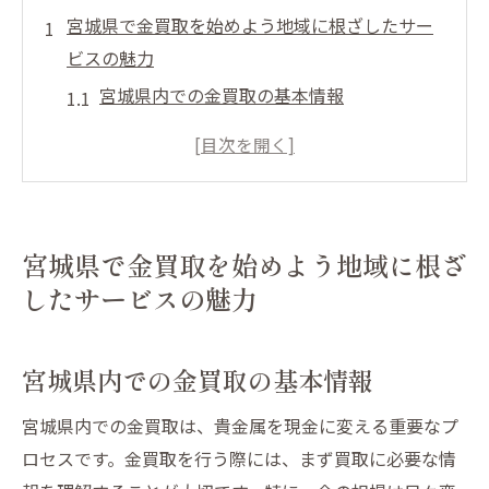
宮城県で金買取を始めよう地域に根ざしたサー
ビスの魅力
宮城県内での金買取の基本情報
地域密着型サービスが選ばれる理由
宮城県での金買取の市場動向を知る
地域に根ざした店舗と大手店の違い
宮城県の金買取で得られるメリット
宮城県で金買取を始めよう地域に根ざ
地域貢献を意識した金買取の選択肢
したサービスの魅力
信頼できる金買取業者の選び方宮城県の特選ポ
イント
宮城県内での金買取の基本情報
口コミで探す信頼の金買取業者
宮城県での信頼性重視の選び方
宮城県内での金買取は、貴金属を現金に変える重要なプ
ロセスです。金買取を行う際には、まず買取に必要な情
評価が高い金買取業者を見つけるコツ