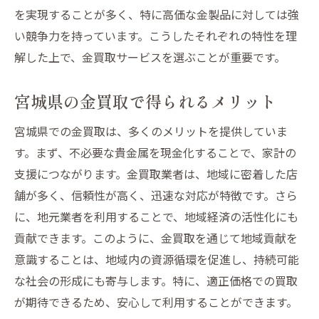
地域密着型の金買取宮城県での信頼の秘訣
を実現することが多く、特に高価な金製品に対しては強
い競争力を持っています。こうしたそれぞれの特性を理
地域密着型買取業者の信頼の理由
解した上で、金買取サービスを選ぶことが重要です。
宮城県で信頼される金買取業者の特徴
地域に根ざした信頼の秘訣とは
宮城県の金買取で得られるメリット
宮城県の金買取で信頼を築くポイント
宮城県での金買取は、多くのメリットを提供していま
地域密着型業者の成功事例を学ぶ
す。まず、不必要な貴金属を現金化することで、家計の
宮城県の金買取で信頼されるための条件
支援につながります。金買取業者は、地域に密着した店
舗が多く、信頼性が高く、迅速な対応が特徴です。さら
に、地元業者を利用することで、地域経済の活性化にも
貢献できます。このように、金買取を通じて地域貢献を
意識することは、地域内の資源循環を促進し、持続可能
な社会の形成にも寄与します。特に、適正価格での買取
が期待できるため、安心して利用することができます。