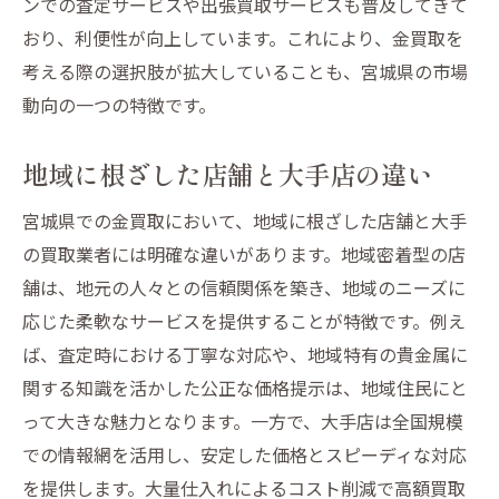
ンでの査定サービスや出張買取サービスも普及してきて
宮城県内の高評価業者の選び方
おり、利便性が向上しています。これにより、金買取を
安心して取引できる業者の探し方
考える際の選択肢が拡大していることも、宮城県の市場
動向の一つの特徴です。
信頼性で選ぶ宮城県の金買取業者
高評価の金買取業者が提供するサービス
地域に根ざした店舗と大手店の違い
宮城県で安心の金買取業者の調べ方
宮城県で金買取を成功させるための重要チェッ
宮城県での金買取において、地域に根ざした店舗と大手
クポイント
の買取業者には明確な違いがあります。地域密着型の店
舗は、地元の人々との信頼関係を築き、地域のニーズに
成功する金買取のための事前準備
応じた柔軟なサービスを提供することが特徴です。例え
宮城県での金買取の際に確認すべき点
ば、査定時における丁寧な対応や、地域特有の貴金属に
金買取で押さえるべき重要ポイント
関する知識を活かした公正な価格提示は、地域住民にと
失敗しないための金買取チェックリスト
って大きな魅力となります。一方で、大手店は全国規模
宮城県での金買取で注意する点
での情報網を活用し、安定した価格とスピーディな対応
成功のための金買取プロセスを理解する
を提供します。大量仕入れによるコスト削減で高額買取