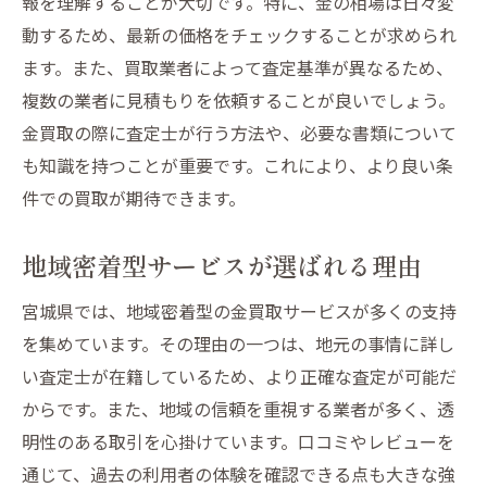
報を理解することが大切です。特に、金の相場は日々変
料金透明性のある業者選び
動するため、最新の価格をチェックすることが求められ
宮城県での安全な取引方法
ます。また、買取業者によって査定基準が異なるため、
地元住民が勧める金買取業者の特徴
複数の業者に見積もりを依頼することが良いでしょう。
地元で安心の金買取宮城県のおすすめ店舗紹介
金買取の際に査定士が行う方法や、必要な書類について
宮城県内で評判の高い店舗を探す
も知識を持つことが重要です。これにより、より良い条
地元密着型の金買取店舗の魅力
件での買取が期待できます。
実績豊富な金買取店の紹介
地域密着型サービスが選ばれる理由
宮城県おすすめの金買取店舗の特徴
利用者が薦める安心の店舗リスト
宮城県では、地域密着型の金買取サービスが多くの支持
金買取で安心のサポートがある店舗
を集めています。その理由の一つは、地元の事情に詳し
い査定士が在籍しているため、より正確な査定が可能だ
金買取で失敗しない宮城県での賢い業者選び
からです。また、地域の信頼を重視する業者が多く、透
宮城県での失敗しないためのポイント
明性のある取引を心掛けています。口コミやレビューを
初心者でも安心の金買取業者を選ぶ
通じて、過去の利用者の体験を確認できる点も大きな強