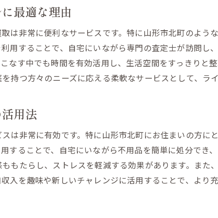
ルに最適な理由
大型家具の処分を簡単に！出張買取の使い方
買取は非常に便利なサービスです。特に山形市北町のよう
専門の査定士が自宅まで訪問する安心感
を利用することで、自宅にいながら専門の査定士が訪問し
出張買取で大物家具の処分をスムーズに
をこなす中でも時間を有効活用し、生活空間をすっきりと整
山形市北町での出張買取の具体的な流れ
庭を持つ方々のニーズに応える柔軟なサービスとして、ラ
大きな家具だからこそ出張買取が便利
手間を省く！大物家具の出張買取の流れ
の活用法
出張買取で家中すっきり！不要品を現金化するメリットと
ビスは非常に有効です。特に山形市北町にお住まいの方に
不要品をお金に変える出張買取の魅力
利用することで、自宅にいながら不用品を簡単に処分でき、
家全体をスッキリ整理する出張買取
感ももたらし、ストレスを軽減する効果があります。また
スペースを有効活用するための出張買取
加収入を趣味や新しいチャレンジに活用することで、より
不要品を現金化することで得られる利点
家中をスッキリさせる方法としての出張買取