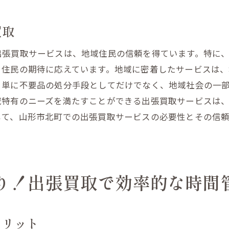
スペースを活かした生活の質向上法
出張買取で叶えるシンプルライフ
買取
山形市北町での出張買取がもたらす便利さと安心感
出張買取サービスは、地域住民の信頼を得ています。特に
便利さを実感！出張買取のサービス内容
、住民の期待に応えています。地域に密着したサービスは
安心して利用できる出張買取の特徴
、単に不要品の処分手段としてだけでなく、地域社会の一
地域に根ざした安心の出張買取サービス
域特有のニーズを満たすことができる出張買取サービスは
利用者が安心できる出張買取の理由
じて、山形市北町での出張買取サービスの必要性とその信
山形市北町での出張買取の評判と実績
便利さと安心感を兼ね備えた出張買取
地域密着型の出張買取で山形市北町の生活を豊かに
り！出張買取で効率的な時間
地域密着の強みを活かした出張買取の魅力
山形市北町で信頼を得る出張買取の理由
メリット
地域に愛される出張買取の活用法