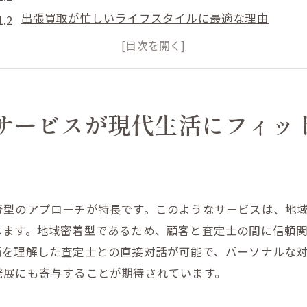
出張買取が忙しいライフスタイルに最適な理由
日常生活を豊かにする出張買取の活用法
山形市北町での出張買取の信頼性について
現代生活における出張買取の必要性
地域特有のニーズを満たす出張買取
サービスが現代生活にフィッ
忙しいあなたにぴったり！出張買取で効率的な時間管理を
時間を有効活用する出張買取のメリット
？
時短で不要品処分！出張買取の活用法
着型のアプローチが特長です。このようなサービスは、地
スケジュール調整なしで利用可能な出張買取
します。地域密着型であるため、顧客と査定士の間に信頼
忙しい人にこそ必要な出張買取の理由
情を理解した査定士との直接対話が可能で、パーソナルな
効率的なライフスタイルを支える出張買取
発展にも寄与することが期待されています。
時間を創出する出張買取サービス
大きな家具も安心！山形市北町の出張買取を活用する方法