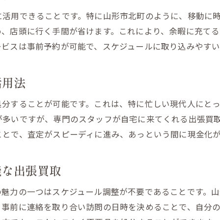
地域特性を活かした出張買取の効率性
に活用できることです。特に山形市北町のように、移動に
地元の暮らしを支える出張買取サービス
め、店頭に行く手間が省けます。これにより、余暇に充て
地域に根付く出張買取の未来と展望
ービスは事前予約が可能で、スケジュールに取り込みやすい
活用法
処分することが可能です。これは、特に忙しい現代人にと
が多いですが、専門のスタッフが自宅に来てくれる出張買
ことで、査定がスピーディに進み、あっという間に現金化
能な出張買取
の魅力の一つはスケジュール調整が不要であることです。
、事前に連絡を取り合い訪問の日時を決めることで、自分