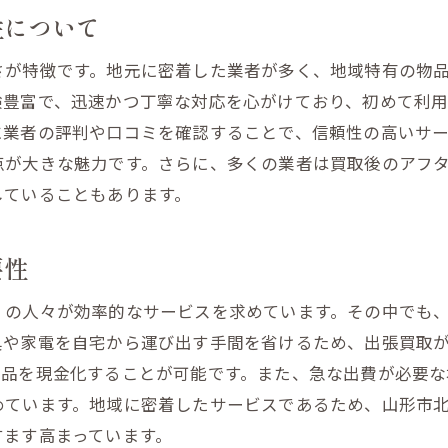
現金化で新たな生活を始める出張買取の方法
性について
査定士が自宅へ！山形市北町での出張買取の利用法を徹底
さが特徴です。地元に密着した業者が多く、地域特有の物
査定士訪問の流れと準備のポイント
験豊富で、迅速かつ丁寧な対応を心がけており、初めて利
自宅での査定のメリットを最大化する方法
に業者の評判や口コミを確認することで、信頼性の高いサ
査定士の訪問で安心して買取を依頼する方法
点が大きな魅力です。さらに、多くの業者は買取後のアフ
出張買取に必要な手続きと注意点
していることもあります。
査定士の専門性を活かした出張買取の利用法
初めてでも安心！査定士が訪問する出張買取
要性
スペースを有効活用！出張買取で新たな生活を始める
くの人々が効率的なサービスを求めています。その中でも
新生活を始めるための出張買取活用法
具や家電を自宅から運び出す手間を省けるため、出張買取
出張買取で生まれ変わる生活空間
要品を現金化することが可能です。また、急な出費が必要な
スペースを確保し生活を豊かにする方法
めています。地域に密着したサービスであるため、山形市
無駄なものを減らす出張買取の活用術
すます高まっています。