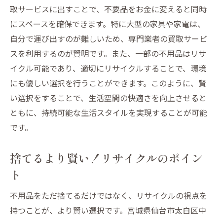
取サービスに出すことで、不要品をお金に変えると同時
スムーズな不用品処分のための準備
にスペースを確保できます。特に大型の家具や家電は、
地域密着型サービスを利用するメリット
自分で運び出すのが難しいため、専門業者の買取サービ
買取サービスを利用した効率的な処分
スを利用するのが賢明です。また、一部の不用品はリサ
コミュニティの中での買取の役割
イクル可能であり、適切にリサイクルすることで、環境
地域密着型サービスで時間と労力を節約
にも優しい選択を行うことができます。このように、賢
い選択をすることで、生活空間の快適さを向上させると
環境に優しい選択不用品の再利用とリサイクル
ともに、持続可能な生活スタイルを実現することが可能
のポイント
です。
再利用の可能性を見極めるためのコツ
リサイクルが環境に与える影響とは
捨てるより賢い！リサイクルのポイン
不用品の再利用で得られるエコメリット
ト
持続可能な未来を支えるリサイクル方法
不用品をただ捨てるだけではなく、リサイクルの視点を
環境保護のためにできることを考える
持つことが、より賢い選択です。宮城県仙台市太白区中
再利用とリサイクルで未来を守る意識