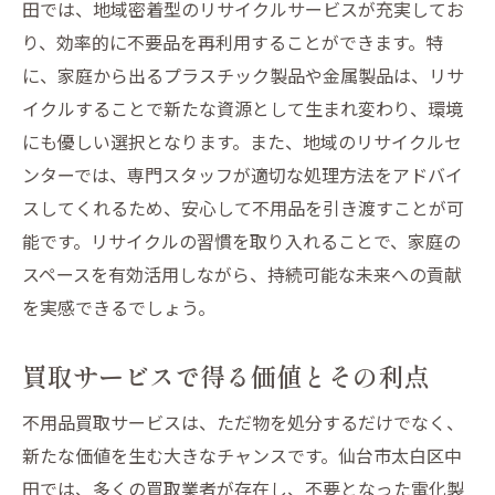
田では、地域密着型のリサイクルサービスが充実してお
空間の有効活用不用品を賢く手放すためのステ
り、効率的に不要品を再利用することができます。特
ップ
に、家庭から出るプラスチック製品や金属製品は、リサ
空間を有効活用するための整理術
イクルすることで新たな資源として生まれ変わり、環境
不要品を賢く手放すための心構え
にも優しい選択となります。また、地域のリサイクルセ
快適な住空間を実現するための手順
ンターでは、専門スタッフが適切な処理方法をアドバイ
スペース活用のための不用品処分方法
スしてくれるため、安心して不用品を引き渡すことが可
能です。リサイクルの習慣を取り入れることで、家庭の
手放すことで得られる新しい生活の価値
スペースを有効活用しながら、持続可能な未来への貢献
空間効率化を目指した賢い選択
を実感できるでしょう。
買取とリサイクルで不用品に新しい役割を見つ
ける
買取サービスで得る価値とその利点
買取とリサイクルで叶える循環型社会
不用品買取サービスは、ただ物を処分するだけでなく、
不要品を新たな価値に変えるアプローチ
新たな価値を生む大きなチャンスです。仙台市太白区中
買取サービスを通じた不用品の再発見
田では、多くの買取業者が存在し、不要となった電化製