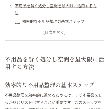
不用品を賢く処分し空間を最大限に活用する方
法
効率的な不用品整理の基本ステップ
スペースを最大化するための賢い選択
捨てるより賢い！リサイクルのポイント
買取サービスで得る価値とその利点
環境に優しい処分方法を選ぶ理由
不用品を賢く処分し空間を最大限に活
不用品処分で空間をより快適にするコツ
用する方法
仙台市太白区中田での買取サービスを活用して
持続可能な生活へ
効率的な不用品整理の基本ステップ
地域密着型買取サービスの選び方
買取を利用した持続可能な生活の実現
不用品整理を効率的に進めるためには、まず不要品をし
っかりとリスト化することが重要です。このステップを
買取サービスの利用で得られるメリット