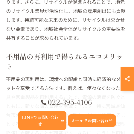
ります。さらに、リサイクルが促進されることで、地元
のリサイクル業界が活性化し、地域の雇用創出にも貢献
します。持続可能な未来のために、リサイクルは欠かせ
ない要素であり、地域社会全体がリサイクルの重要性を
共有することが求められています。
不用品の再利用で得られるエコメリッ
ト
不用品の再利用は、環境への配慮と同時に経済的なメリ
ットを享受できる方法です。例えば、使わなくなった家
具や家電製品を再利用することで、資源の浪費を防ぐと
022-395-4106
ともに、新たな購入費用を削減できます。特に宮城県仙
台市太白区中田では、地域の買取サービスを利用するこ
LINEでお問い合わ
メールでお問い合わせ
とで不用品を新たな価値ある商品として再生し、循環型
せ
経済に貢献することが可能です。さらに、こうした再利