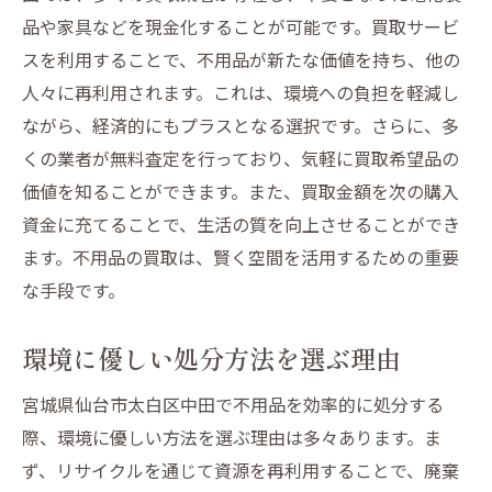
リサイクルで不用品が持つ役割の再定義
品や家具などを現金化することが可能です。買取サービ
買取とリサイクルで未来を築く方法
スを利用することで、不用品が新たな価値を持ち、他の
新しい役割を与える不用品活用術
人々に再利用されます。これは、環境への負担を軽減し
仙台市太白区中田で環境に配慮した不用品処分
ながら、経済的にもプラスとなる選択です。さらに、多
の実践法
くの業者が無料査定を行っており、気軽に買取希望品の
地域の環境政策と不用品処分の関係
価値を知ることができます。また、買取金額を次の購入
資金に充てることで、生活の質を向上させることができ
エコを意識した不用品処分の実践
ます。不用品の買取は、賢く空間を活用するための重要
仙台市太白区中田のリサイクル事情
な手段です。
環境に優しい不用品処分のためのガイド
地域と連携したサステナブルな取り組み
環境に優しい処分方法を選ぶ理由
環境に配慮した生活の一歩を踏み出す
宮城県仙台市太白区中田で不用品を効率的に処分する
際、環境に優しい方法を選ぶ理由は多々あります。ま
ず、リサイクルを通じて資源を再利用することで、廃棄