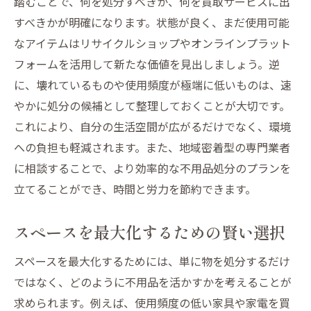
踏むことで、何を処分すべきか、何を買取サービスに出
地域の買取業者を選ぶ際のポイント
すべきかが明確になります。状態が良く、まだ使用可能
買取価格を最大化するためのヒント
なアイテムはリサイクルショップやオンラインプラット
買取サービスが環境保護に貢献する理由
フォームを活用して新たな価値を見出しましょう。逆
リサイクルで生まれる新たな価値不用品も活か
に、壊れているものや使用頻度が極端に低いものは、速
す生活術
やかに処分の候補として整理しておくことが大切です。
リサイクルで得られる新しい価値観
これにより、自分の生活空間が広がるだけでなく、環境
不用品を宝物に変えるリサイクルの力
への負担も軽減されます。また、地域密着型の専門業者
に相談することで、より効率的な不用品処分のプランを
リサイクルを通じた環境への貢献
立てることができ、時間と労力を節約できます。
創造性を刺激するリサイクル活用法
リサイクルで未来を作る意識改革
スペースを最大化するための賢い選択
地域と一緒に考えるリサイクルの未来
スペースを最大化するためには、単に物を処分するだけ
地域密着型の買取サービスで不用品処分をもっ
ではなく、どのように不用品を活かすかを考えることが
とスムーズに
求められます。例えば、使用頻度の低い家具や家電を買
地元買取業者の利点と選び方