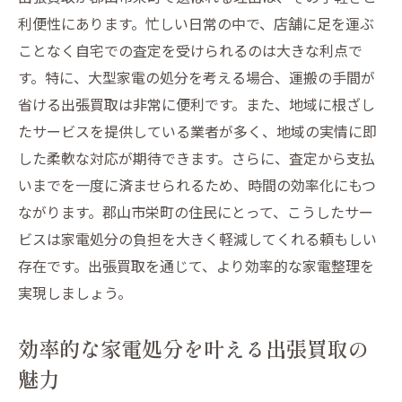
利便性にあります。忙しい日常の中で、店舗に足を運ぶ
トラブルを避けるための注意点
ことなく自宅での査定を受けられるのは大きな利点で
郡山市栄町での口コミのチェック方法
す。特に、大型家電の処分を考える場合、運搬の手間が
査定前に準備すべきこととは
省ける出張買取は非常に便利です。また、地域に根ざし
出張買取で損をしないためのヒント
たサービスを提供している業者が多く、地域の実情に即
信頼できる業者を見極めるコツ
した柔軟な対応が期待できます。さらに、査定から支払
出張買取で手間いらず郡山市栄町での賢い家電
いまでを一度に済ませられるため、時間の効率化にもつ
処分法
ながります。郡山市栄町の住民にとって、こうしたサー
出張買取がもたらす手間いらずの利便性
ビスは家電処分の負担を大きく軽減してくれる頼もしい
存在です。出張買取を通じて、より効率的な家電整理を
郡山市栄町でのスムーズな家電処分方法
実現しましょう。
処分したい家電を効率的に管理する方法
家電の再利用を促進する出張買取の役割
効率的な家電処分を叶える出張買取の
手間を省くための出張買取活用術
魅力
郡山市栄町の便利なサービスを活かす