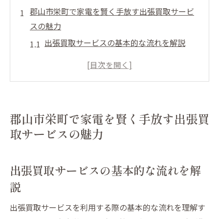
郡山市栄町で家電を賢く手放す出張買取サービ
スの魅力
出張買取サービスの基本的な流れを解説
郡山市栄町での出張買取が選ばれる理由
効率的な家電処分を叶える出張買取の魅力
地域密着型の出張買取サービスの強み
環境にも優しい出張買取のエコな側面
郡山市栄町で家電を賢く手放す出張買
郡山市栄町で信頼できる業者の選び方
取サービスの魅力
忙しいあなたに最適！郡山市栄町での出張買取
のメリット
出張買取サービスの基本的な流れを解
時間を節約する出張買取の便利さ
説
自宅で簡単に査定を受けられる利便性
専門スタッフによる安心の査定プロセス
出張買取サービスを利用する際の基本的な流れを理解す