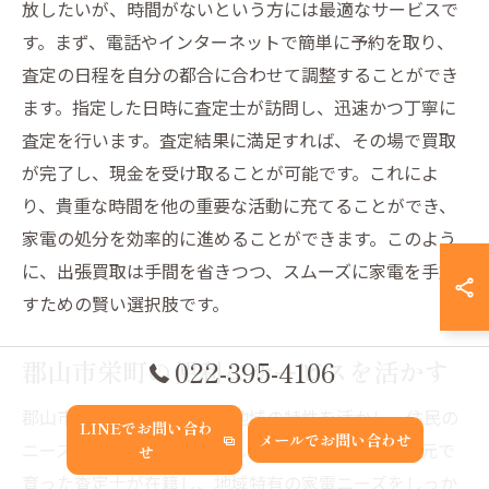
放したいが、時間がないという方には最適なサービスで
す。まず、電話やインターネットで簡単に予約を取り、
査定の日程を自分の都合に合わせて調整することができ
ます。指定した日時に査定士が訪問し、迅速かつ丁寧に
査定を行います。査定結果に満足すれば、その場で買取
が完了し、現金を受け取ることが可能です。これによ
り、貴重な時間を他の重要な活動に充てることができ、
家電の処分を効率的に進めることができます。このよう
に、出張買取は手間を省きつつ、スムーズに家電を手放
すための賢い選択肢です。
郡山市栄町の便利なサービスを活かす
022-395-4106
郡山市栄町の出張買取は、地域の特性を活かし、住民の
LINEでお問い合わ
メールでお問い合わせ
ニーズに応えるサービスとして定着しています。地元で
せ
育った査定士が在籍し、地域特有の家電ニーズをしっか