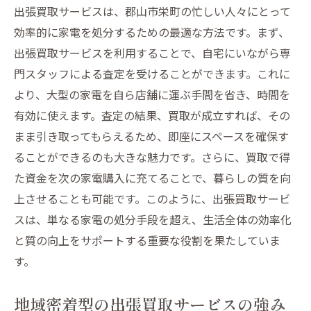
出張買取サービスは、郡山市栄町の忙しい人々にとって
地域に根ざした出張買取郡山市栄町での成功事
効率的に家電を処分するための最適な方法です。まず、
例
出張買取サービスを利用することで、自宅にいながら専
地域密着型サービスが成功する理由
門スタッフによる査定を受けることができます。これに
郡山市栄町の出張買取成功事例を紹介
より、大型の家電を自ら店舗に運ぶ手間を省き、時間を
地域の特性を活かした買取サービス
有効に使えます。査定の結果、買取が成立すれば、その
出張買取で地域社会に貢献する方法
まま引き取ってもらえるため、即座にスペースを確保す
地域住民の声から見る出張買取の効果
ることができるのも大きな魅力です。さらに、買取で得
成功事例から学ぶ郡山市栄町での買取法
た資金を次の家電購入に充てることで、暮らしの質を向
上させることも可能です。このように、出張買取サービ
郡山市栄町で家電を出張買取に出す前に知って
スは、単なる家電の処分手段を超え、生活全体の効率化
おくべきこと
と質の向上をサポートする重要な役割を果たしていま
事前に確認すべき家電の状態
す。
出張買取の流れを事前に把握する方法
郡山市栄町での買取相場を知る
地域密着型の出張買取サービスの強み