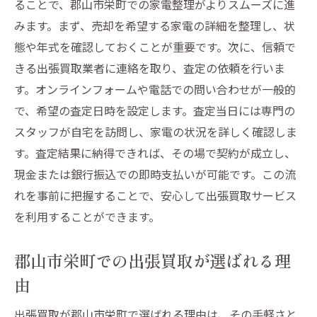
ることで、郡山市栄町での家電整理がよりスムーズに進
郡山市栄町の忙しい住民にぴったりのサー
みます。まず、売却を希望する家電の詳細を整理し、状
ビス
態や年式を確認しておくことが重要です。次に、信頼で
店舗訪問が不要なストレスフリーな手続き
きる出張買取業者に連絡を取り、査定の依頼を行いま
出張買取サービスが支持される理由
す。オンラインフォームや電話での問い合わせが一般的
自宅で査定を受ける安心感郡山市栄町の出張買
で、希望の査定日時を設定します。査定当日には専門の
取サービス
スタッフが自宅を訪問し、家電の状況を詳しく確認しま
プライバシーを守る出張査定の魅力
す。査定結果に納得できれば、その場で契約が成立し、
郡山市栄町の出張買取スタッフの信頼性
現金または銀行振込での即時支払いが可能です。この流
自宅査定で得られる安心感とその理由
れを事前に把握することで、安心して出張買取サービス
を利用することができます。
査定の透明性を保つためのポイント
家電の価値を最大限に引き出す方法
郡山市栄町での出張買取が選ばれる理
郡山市栄町での成功事例から学ぶ
由
郡山市栄町で選ぶ出張買取のポイントと注意点
出張買取業者選びの重要性
出張買取が郡山市栄町で選ばれる理由は、その手軽さと