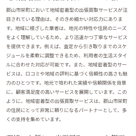
査定前に準備しておくべき書類
郡山市栄町において地域密着型の出張買取サービスが注
買取価格を上げるための工夫
目されている理由は、そのきめ細かい対応力にありま
失敗しないための出張買取準備
す。地域に根ざした業者は、地元の特性や住民のニーズ
郡山市栄町の出張買取サービスで空間をスッキ
をよく理解しているため、より迅速かつ丁寧なサービス
リ活用
を提供できます。例えば、査定から引き取りまでのスケ
出張買取で実現するスッキリした生活空間
ジュールを柔軟に調整できるため、利用者の生活スタイ
不要な家電を手放すことで得られるメリッ
ルに合わせた対応が可能です。また、地域密着型のサー
ト
ビスは、口コミや地域の評判に基づく信頼性の高さも魅
郡山市栄町で快適な住環境を作る方法
力のひとつです。地元で培われた実績や信頼関係を背景
に、顧客満足度の高いサービスを展開しています。この
空間を有効活用するための出張買取の役割
ように、地域密着型の出張買取サービスは、郡山市栄町
家電処分で生活にゆとりを持たせる工夫
の住民にとって非常に頼りになるパートナーとして、多
スッキリした生活を実現するための秘訣
くの支持を集めています。