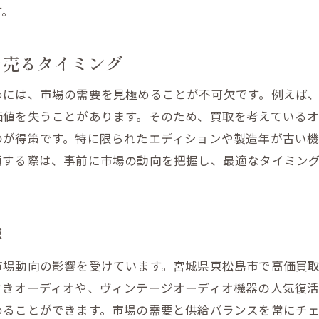
買取業者選びで気をつけるべきポイント
す。
定のコツを押さえてオーディオ機器やカメラをより高く売
正確な製品情報を提供する重要性
を売るタイミング
査定前のクリーニングの効果
めには、市場の需要を見極めることが不可欠です。例えば
オーディオ機器の付属品を揃えるメリット
価値を失うことがあります。そのため、買取を考えている
カメラの動作チェックポイント
のが得策です。特に限られたエディションや製造年が古い
査定価格を引き上げるための交渉テクニック
頼する際は、事前に市場の動向を把握し、最適なタイミン
査定前に知っておくべき基本的な知識
場のニーズを理解して宮城県東松島市での買取価格を引き
地域特有のニーズをリサーチする方法
響
人気商品とその買取価格の関係
市場動向の影響を受けています。宮城県東松島市で高価買
市場ニーズに応じた売却タイミング
付きオーディオや、ヴィンテージオーディオ機器の人気復
オーディオ機器とカメラのトレンドを追う
めることができます。市場の需要と供給バランスを常にチ