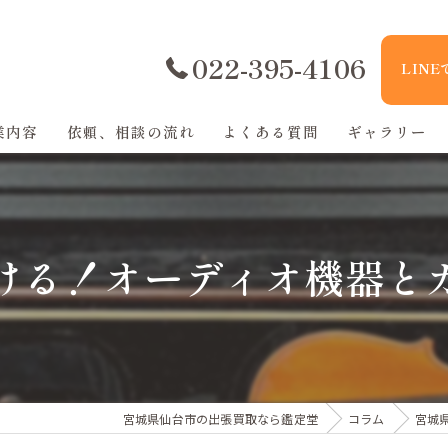
022-395-4106
LIN
業内容
依頼、相談の流れ
よくある質問
ギャラリー
ける！オーディオ機器と
宮城県仙台市の出張買取なら鑑定堂
コラム
宮城