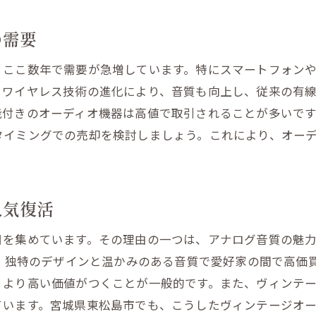
季節やイベントに合わせた売却のタイミング
の需要
製品のライフサイクルを考慮した売却戦略
、ここ数年で需要が急増しています。特にスマートフォン
中古市場の変動に対応するための情報収集
、ワイヤレス技術の進化により、音質も向上し、従来の有
オーディオ機器とカメラの価値を保つ方法
能付きのオーディオ機器は高値で取引されることが多いで
迅速な売却で高価買取を実現するポイント
タイミングでの売却を検討しましょう。これにより、オー
中古市場での価格変動を予測する技術
取業者選びのポイント東松島市で安心の高価買取を実現
信頼できる買取業者の特徴とは
人気復活
地元の口コミを活用して業者を選ぶ
を集めています。その理由の一つは、アナログ音質の魅力が
出張査定サービスを活用するメリット
は、独特のデザインと温かみのある音質で愛好家の間で高価
高価買取を実現するための業者交渉術
、より高い価値がつくことが一般的です。また、ヴィンテ
東松島市での買取業者の選び方ガイド
ています。宮城県東松島市でも、こうしたヴィンテージオ