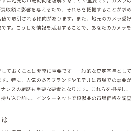
まずは地元の市場動向を理解することが重要です。カメラ
買取価格を最大化するための準備
が買取額に影響を与えるため、それらを把握することが求
地域コミュニティを利用した情報収集
高値で取引される傾向があります。また、地元のカメラ愛
オンラインとオフラインを組み合わせた売却戦略
法です。こうした情報を活用することで、あなたのカメラ
解しておくことは非常に重要です。一般的な査定基準とし
ます。特に、人気のあるブランドやモデルは市場での需要
テナンスの履歴も重要な要素となります。これらを把握し
に持ち込む前に、インターネットで類似品の市場価格を調
とは