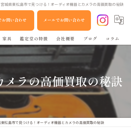
宮城県東松島市で見つける！オーディオ機器とカメラの高価買取の秘訣
Eでお問い合わせ
メールでお問い合わせ
家具
鑑定堂の特徴
会社概要
ブログ
コラム
家電
人形
カメラの高価買取の秘訣
ブランド品
不用品回収
県東松島市で見つける！オーディオ機器とカメラの高価買取の秘訣