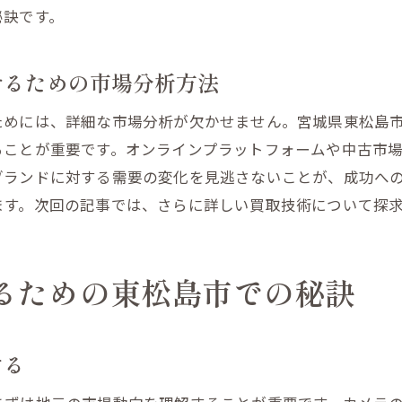
地元市場での強みを活かした売却戦略
秘訣です。
ニーズに即した価格設定のポイント
ィンテージオーディオ機器を高価買取するための必須ポイ
せるための市場分析方法
ヴィンテージオーディオの魅力と価値
ためには、詳細な市場分析が欠かせません。宮城県東松島
保存状態が買取価格に与える影響
ることが重要です。オンラインプラットフォームや中古市
希少性を活かした販売戦略
ブランドに対する需要の変化を見逃さないことが、成功へ
オーディオ機器の真贋を見極める方法
ます。次回の記事では、さらに詳しい買取技術について探
ヴィンテージ市場での高価買取を狙う秘訣
専門家による査定の重要性
るための東松島市での秘訣
価買取を狙うためのカメラとオーディオ機器の売却戦略
売却前に市場価値を評価するステップ
オーディオ機器とカメラの売却タイミングのコツ
する
中古買取専門店を活用する方法