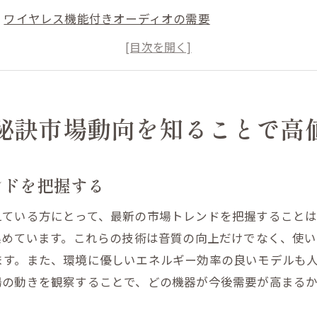
ワイヤレス機能付きオーディオの需要
ヴィンテージオーディオ機器の人気復活
需要を見極めてオーディオ機器を売るタイミング
市場動向が買取価格に与える影響
オーディオ機器の買取を成功させるための市場分析方法
秘訣市場動向を知ることで高
メラ買取を成功させるための東松島市での秘訣
地元のカメラ市場の動向を理解する
ンドを把握する
中古カメラの査定基準を学ぶ
えている方にとって、最新の市場トレンドを把握すること
高価買取を狙うカメラブランドとは
集めています。これらの技術は音質の向上だけでなく、使
カメラの買取時期を見極めるテクニック
ます。また、環境に優しいエネルギー効率の良いモデルも
東松島市のカメラ買取専門店の選び方
場の動きを観察することで、どの機器が今後需要が高まる
地元でのカメラ買取価格を引き上げる方法
取のタイミングを見極めるオーディオ機器とカメラの価値