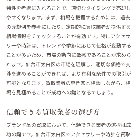
仙台市太白区のブランド品買取で査定額を最大
特性を考慮に入れることで、適切なタイミングで売却し
化するためのアクセサリーと時計の売却テクニ
やすくなります。まず、相場を把握するためには、過去
ック
の売却例を参考にしたり、定期的に買取業者が提供する
最大化のための市場分析
相場情報をチェックすることが有効です。特にアクセサ
リーや時計は、トレンドや季節に応じて価格が変動する
プロが教える交渉テクニック
ことが多いため、市場の動向に敏感であることが求めら
買取シーズンを見極める方法
れます。仙台市太白区の市場を理解し、適切な価格で交
状態を良好に保つためのテクニック
渉を進めることができれば、より有利な条件での取引が
適切な売却タイミングを選ぶ
可能となります。買取業者の専門家と相談しながら、相
査定時に質問すべき重要なポイント
場を見極めることが成功への鍵となるでしょう。
地域密着型の仙台市太白区買取サービスでアク
セサリーと時計を安心して売る方法
信頼できる買取業者の選び方
地域密着型サービスの活用法
ブランド品の買取において、信頼できる業者の選択は成
特定の地域で優先されるブランドを知る
功の鍵です。仙台市太白区でアクセサリーや時計を買取