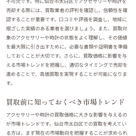
不可欠です。特に仙台市太白区でアクセサリーや時計を
評判と顧客レビューの重要性
売却する際には、買取業者の評判を確認し、信頼性を確
認することが重要です。口コミや評価を調査し、地域に
仙台市太白区での買取店舗の特徴
根ざした実績のある業者を選びましょう。また、買取対
業者とのコミュニケーションの取り方
象のアクセサリーや時計の状態をよく理解し、その価値
ブランド品の価値を理解してくれる業者を
を最大限に引き出すために、必要な書類や証明書を準備
選ぶ
しておくことが大切です。さらに、買取価格に影響を与
オンラインとオフラインの買取方法の違い
える市場トレンドを把握し、適切なタイミングで売却を
信頼できる仙台市太白区の買取業者でアクセサ
進めることで、高価買取を実現することが可能になりま
リーと時計を安心取引
す。
安心して取引するための業者チェックリス
ト
買取前に知っておくべき市場トレンド
地元での評判を確認する方法
アクセサリーや時計の買取価格に大きな影響を与えるの
査定プロセスの透明性を確保する
が市場トレンドです。仙台市太白区での買取を考えてい
業者の買取実績を確認する
る方は、まず現在の市場動向を把握することが求められ