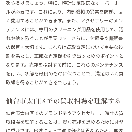
を心掛けましょう。特に、時計は定期的なオーバーホー
地域サービスとオンラインサービスの組み
ルが必要です。これにより、内部機械の異常を防ぎ、長
合わせ
く愛用することができます。また、アクセサリーのメン
地元の業者との長期的な関係構築
テナンスには、専用のクリーニング用品を使用して、汚
れや錆を防ぐことが重要です。さらに、付属品や証明書
地域限定キャンペーンを利用する方法
の保管も大切です。これらは買取査定において重要な役
地元の口コミを効果的に利用する
割を果たし、正確な査定額を引き出すためのポイントと
ブランド品買取で失敗しないために仙台市太白
なります。売却を検討する前に、これらのメンテナンス
区でアクセサリーと時計を高価買取
を行い、状態を最良のものに保つことで、満足のいく買
買取失敗を防ぐための基本知識
取額を得ることができるでしょう。
高価買取を実現するためのタイミング
交渉を成功させるためのスキル
仙台市太白区での買取相場を理解する
買取金額の比較方法
仙台市太白区でのブランド品やアクセサリー、時計の買
保証制度の確認と利用
取相場を理解することは、賢く売却を進めるために非常
買取プロセスにおける注意点
に重要です。地域によって買取価格は異なるため、地域