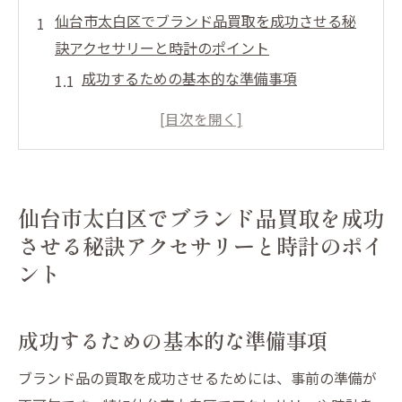
仙台市太白区でブランド品買取を成功させる秘
訣アクセサリーと時計のポイント
成功するための基本的な準備事項
買取前に知っておくべき市場トレンド
アクセサリーと時計のメンテナンスの重要
性
仙台市太白区での買取相場を理解する
仙台市太白区でブランド品買取を成功
信頼できる買取業者の選び方
させる秘訣アクセサリーと時計のポイ
売却後のフォローアップサービスを活用す
ント
る方法
ブランド品を高く売るための業者選び仙台市太
成功するための基本的な準備事項
白区でのアクセサリーと時計の買取法
理想的な業者を選ぶためのチェックポイン
ブランド品の買取を成功させるためには、事前の準備が
ト