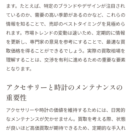
取引条件と契約書の確認ポイント
ます。たとえば、特定のブランドやデザインが注目され
アフターサービスの重要性
ているのか、需要の高い季節があるのかなど、これらの
情報を知ることで、売却のベストタイミングを見極めら
買取前に知っておくべき仙台市太白区でのブラ
れます。市場トレンドの変動は速いため、定期的に情報
ンド品アクセサリーと時計の査定のコツ
を更新し、専門家の意見を参考にすることで、最適な買
査定金額に影響を与える要因
取価格を得ることができるでしょう。実際の買取相場を
査定前に準備すべき重要な書類
理解することは、交渉を有利に進めるための重要な要素
買取価格を上げるための日常的なケア
となります。
市場調査を活用して査定額を交渉
専門家による無料査定サービスを利用
アクセサリーと時計のメンテナンスの
偽物を排除するための方法
重要性
仙台市太白区でアクセサリーと時計を賢く売る
アクセサリーや時計の価値を維持するためには、日常的
ための地域に根付いたサービス活用法
なメンテナンスが欠かせません。買取を考える際、状態
地域密着型サービスのメリット
が良いほど高価買取が期待できるため、定期的な手入れ
仙台市太白区で人気のある買取イベント