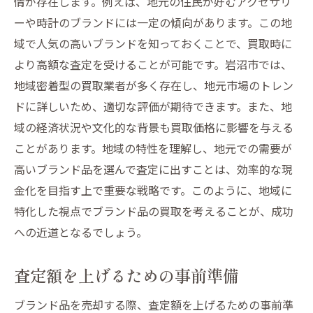
情が存在します。例えば、地元の住民が好むアクセサリ
付加価値を高めるメンテナンス術
ーや時計のブランドには一定の傾向があります。この地
比較することの重要性とその方法
域で人気の高いブランドを知っておくことで、買取時に
査定士が注目するアクセサリーの特徴
より高額な査定を受けることが可能です。岩沼市では、
信頼できる買取業者選びの重要性とその見極め
地域密着型の買取業者が多く存在し、地元市場のトレン
方
ドに詳しいため、適切な評価が期待できます。また、地
信頼性の判断基準と注意点
域の経済状況や文化的な背景も買取価格に影響を与える
レビューや口コミの活用方法
ことがあります。地域の特性を理解し、地元での需要が
高いブランド品を選んで査定に出すことは、効率的な現
公式ライセンスを確認する方法
金化を目指す上で重要な戦略です。このように、地域に
安心して相談できる業者の特徴
特化した視点でブランド品の買取を考えることが、成功
悪徳業者を避けるための警告サイン
への近道となるでしょう。
地域に根ざした業者の利点
時計の買取で得をするための知識と準備
査定額を上げるための事前準備
時計のブランド価値を理解する
ブランド品を売却する際、査定額を上げるための事前準
定期的なメンテナンスの重要性