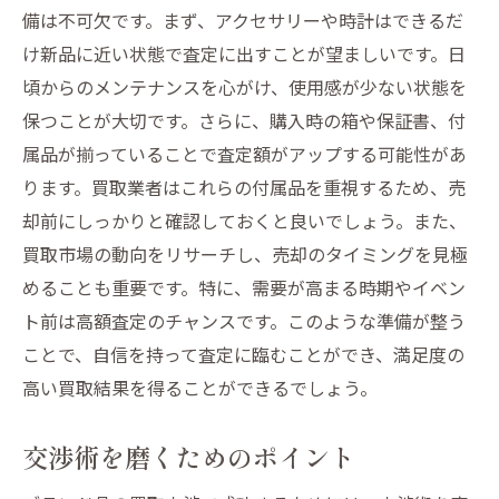
備は不可欠です。まず、アクセサリーや時計はできるだ
買取価格に影響する要因とは
け新品に近い状態で査定に出すことが望ましいです。日
中古市場のトレンドを把握する
頃からのメンテナンスを心がけ、使用感が少ない状態を
査定に持参すべき付属品リスト
保つことが大切です。さらに、購入時の箱や保証書、付
時計の査定前にできること
属品が揃っていることで査定額がアップする可能性があ
ります。買取業者はこれらの付属品を重視するため、売
地域密着型サービスを活用して安心取引を実現
却前にしっかりと確認しておくと良いでしょう。また、
地元密着型サービスの魅力を探る
買取市場の動向をリサーチし、売却のタイミングを見極
安心して取引できる理由とは
めることも重要です。特に、需要が高まる時期やイベン
口コミから見る地域業者の評価
ト前は高額査定のチャンスです。このような準備が整う
地域限定の特典やサービスについて
ことで、自信を持って査定に臨むことができ、満足度の
取引の際のサポート体制を確認する
高い買取結果を得ることができるでしょう。
地域密着型だからこその信頼性
交渉術を磨くためのポイント
ブランド品を高く売るための交渉術とコツ
交渉を成功に導く心構え