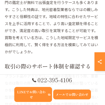
門の鑑定士が無料で出張査定を行うケースも多くありま
す。こうした特典は、地元密着型業者ならではの親しみ
やすさと信頼性の証です。地域の特性に合わせたサービ
スを上手に活用することで、より高い査定額を得ること
ができ、満足度の高い取引を実現することが可能です。
買取を考えている方は、こうした地域限定サービスを積
極的に利用して、賢く得をする方法を模索してみてはい
かがでしょうか。
取引の際のサポート体制を確認する
ブランド品やアクセサリー、時計の買取を行う際、重要
022-395-4106
なのは取引の際にどのようなサポート体制が整っている
かを確認することです。宮城県岩沼市南長谷の地域密着
LINEでお問い合わ
メールでお問い合わせ
型買取業者は、顧客に対して丁寧な説明と信頼性の高い
せ
サポートを提供します。査定前後の質問対応や手続きの