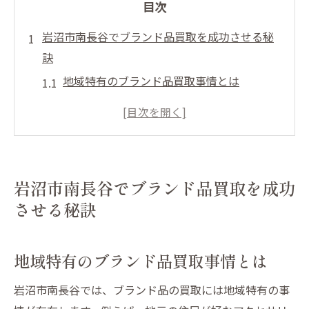
目次
岩沼市南長谷でブランド品買取を成功させる秘
訣
地域特有のブランド品買取事情とは
査定額を上げるための事前準備
交渉術を磨くためのポイント
買取で用いるべき効果的な戦略
成功例に学ぶ売却のコツ
岩沼市南長谷でブランド品買取を成功
失敗しないために避けるべき落とし穴
させる秘訣
アクセサリー買取で査定額を最大化する方法
アクセサリーの価値を引き出すコツ
地域特有のブランド品買取事情とは
査定前に知っておくべき基礎知識
岩沼市南長谷では、ブランド品の買取には地域特有の事
プロが教える最適な売却タイミング