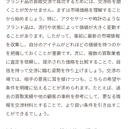
ブランド品の買取交渉で成功するためには、交渉術を磨
価格交渉で主張すべきポイント
くことが欠かせません。まずは市場価格を理解すること
プロが実践する効果的な交渉術
から始めましょう。特に、アクセサリーや時計のような
ブランド品は、流行や状態によって価値が大きく変動す
交渉でよくある失敗を防ぐ方法
ることがあります。したがって、事前に最新の市場情報
タイミングを見極めた交渉戦略
を収集し、自分のアイテムがどれほどの価値を持つのか
交渉後のフォローアップ方法
を把握しておくことが重要です。次に、複数の買取業者
岩沼市南長谷での買取体験談と成功事例の紹介
に査定を依頼し、提示された価格を比較することで、自
成功事例から学ぶ買取のポイント
信を持って交渉に臨む姿勢を作り上げましょう。交渉の
体験談に基づく買取の実態とは
場では、相手の意見に耳を傾けつつも、こちらの希望や
失敗談から得られる教訓
条件を明確に伝えることが求められます。たとえば、過
売却までのプロセスを振り返る
去の買取実績や他の顧客の事例を参考にして、更なる情
報を交渉材料とすることで、より良い条件を引き出すこ
体験者が語る最も役立ったアドバイス
とができるでしょう。
実際の取引での満足ポイント
買取で後悔しないためのチェックポイントと注