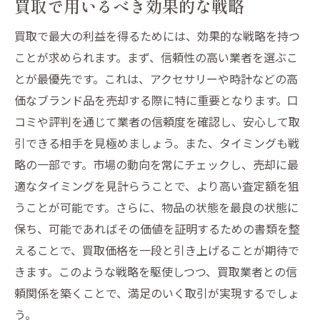
買取で用いるべき効果的な戦略
意点
買取で最大の利益を得るためには、効果的な戦略を持つ
注意すべき契約内容の確認事項
ことが求められます。まず、信頼性の高い業者を選ぶこ
事前に準備するべきものリスト
とが最優先です。これは、アクセサリーや時計などの高
買取価格の比較とその方法
価なブランド品を売却する際に特に重要となります。口
トラブルを防ぐための心構え
コミや評判を通じて業者の信頼度を確認し、安心して取
買取後の手続きについて理解する
引できる相手を見極めましょう。また、タイミングも戦
買取におけるよくある誤解を解く
略の一部です。市場の動向を常にチェックし、売却に最
適なタイミングを見計らうことで、より高い査定額を狙
うことが可能です。さらに、物品の状態を最良の状態に
保ち、可能であればその価値を証明するための書類を整
えることで、買取価格を一段と引き上げることが期待で
きます。このような戦略を駆使しつつ、買取業者との信
頼関係を築くことで、満足のいく取引が実現するでしょ
う。