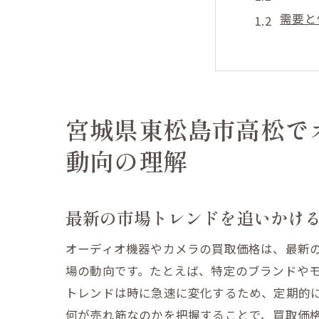
需要と
買取価
地域ご
オーデ
オンラ
宮城県東松島市高松で
オーディオ
動向の理解
季節に
イベン
最新の市場トレンドを追いかけ
市場価
新製品
オーディオ機器やカメラの買取価格は、最新
中古市
場の動向です。たとえば、特定のブランドや
トレンドは時に急速に変化するため、定期的
買取価
何が売れ筋なのかを把握することで、買取価
信頼できる