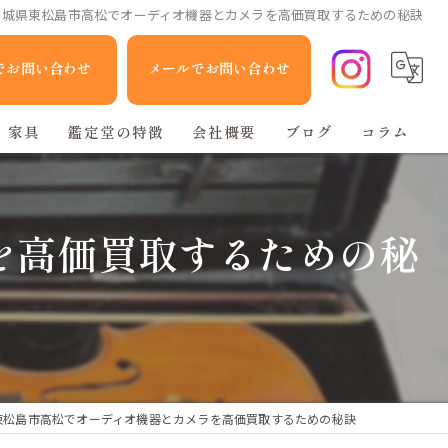
宮城県東松島市高松でオーディオ機器とカメラを高価買取するための秘訣
Eでお問い合わせ
メールでお問い合わせ
家具
鑑定堂の特徴
会社概要
ブログ
コラム
家電
を高価買取するための秘
人形
ブランド品
不用品回収
東松島市高松でオーディオ機器とカメラを高価買取するための秘訣