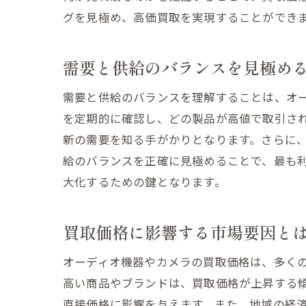
グを見極め、高価買取を実現することができ
口コミ
買取実
需要と供給のバランスを見極め
査定プ
契約条
需要と供給のバランスを理解することは、オ
を定期的に確認し、どの製品が高値で取引さ
保証と
新の需要を知る手がかりとなります。さらに
地域密
給のバランスを正確に見極めることで、最も
高価買取を
大化するための鍵となります。
日常的
クリー
買取価格に影響する市場要因と
付属品
オーディオ機器やカメラの買取価格は、多く
購入時
高い商品やブランドは、買取価格が上昇する
故障を
直接価格に影響を与えます。また、地域の経