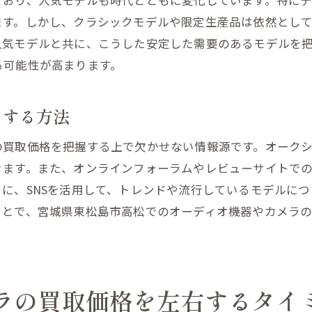
ており、人気モデルも時代とともに変化しています。特に
係を築くコミュニケーション術
ます。しかし、クラシックモデルや限定生産品は依然とし
ディアを使った宣伝方法
人気モデルと共に、こうした安定した需要のあるモデルを
引き上げるためのカメラのメンテナンス方法
る可能性が高まります。
ークリーニングの基本
ター数の管理方法
クする方法
使用しない場合の保管法
の買取価格を把握する上で欠かせない情報源です。オーク
ケースの選び方
きます。また、オンラインフォーラムやレビューサイトで
でのメンテナンス時期
に、SNSを活用して、トレンドや流行しているモデルに
ナンス記録を残す重要性
ことで、宮城県東松島市高松でのオーディオ機器やカメラ
機器とカメラを高価買取するための具体的な戦略
渉のテクニック
者での査定比較の利点
ラの買取価格を左右するタイ
イン査定を活用する方法