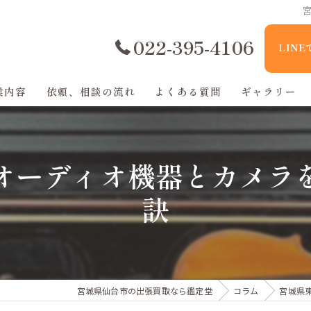
022-395-4106
LIN
業内容
依頼、相談の流れ
よくある質問
ギャラリー
オーディオ機器とカメラ
訣
宮城県仙台市の出張買取なら鑑定堂
コラム
宮城県