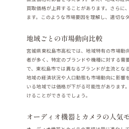
定期的
買取価格が上昇することがあります。さらに
カメラの価
ます。このような市場要因を理解し、適切な
レンズ
ファー
地域ごとの市場動向比較
使用履
宮城県東松島市高松では、地域特有の市場動
撮影サ
者が多く、特定のブランドや機種に対する需
カメラ
で、東松島市では異なるブランドが主流とな
保証書
地域の経済状況や人口動態も市場動向に影響
宮城県東松
いる地域では価格が下がる可能性があります
地域特
けることができるでしょう。
地元イ
地域コ
オーディオ機器とカメラの人気
オンラ