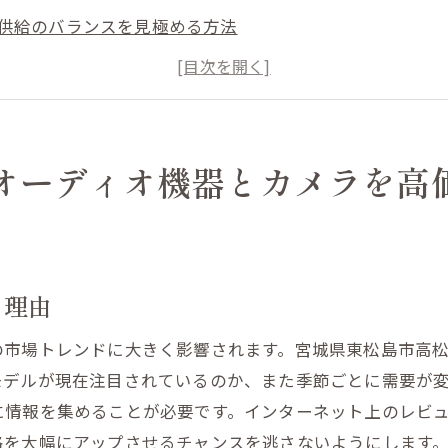
供給のバランスを見極める方法
格に影響する市場要因とは
との市場動向比較
ィオ機器とカメラの人気モデルの変化
イン市場の動向をチェックする方法
オーディオ機器とカメラを高
機器とカメラの買取価格を左右するタイミングの見極め方
よる買取価格の変動を理解
トシーズンを狙った売却戦略
る理由
格が高騰する要因を知る
発表時の売却の利点
の市場トレンドに大きく影響されます。宮城県東松島市高
場のタイミングを捉える
モデルが現在注目されているのか、また季節ごとに需要が
に情報を集めることが必要です。インターネット上のレビ
格が上がる時期の予測方法
格を大幅にアップさせるチャンスを逃さないようにします
買取業者を選ぶためのポイントとは