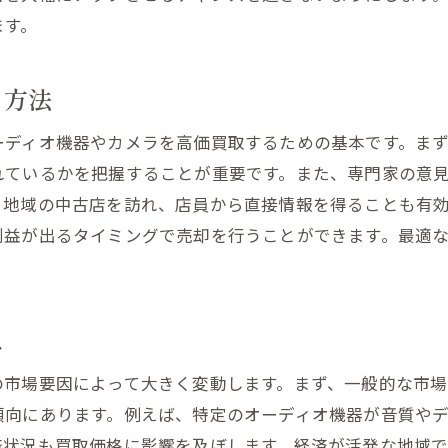
ます。
と評判のチェック方法
績の確認の仕方
る方法
ロセスの透明性の確認
件の詳細を確認する
ーディオ機器やカメラを高価買取するための基本です。ま
れているかを把握することが重要です。また、専門家の意
サポートの有無を確認
、地域の中古店を訪れ、店員から直接情報を得ることも有
着型業者のメリット
利益が出るタイミングで売却を行うことができます。最適
実現するためにオーディオ機器の状態を保つ秘訣
なメンテナンスの重要性
ニングと保管方法のポイント
は
を揃えておく理由
の市場要因によって大きく変動します。まず、一般的な市場
の箱やマニュアルの保管
傾向にあります。例えば、特定のオーディオ機器が音質や
未然に防ぐ方法
済状況も買取価格に影響を及ぼします。経済が活発な地域