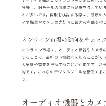
オーディオ機器とカメラの市場は常に進化し
信頼関
登場し、旧モデルの価格にも影響を与えてい
地元メ
とが多いです。買取を検討する際は、最新の
買取価格を
ィオ機器やカメラの売却時に最大の利益を得
センサ
シャッ
オンライン市場の動向をチェッ
長期間
オンライン市場は、オーディオ機器やカメラ
カメラ
することで、最新の市場動向を知ることがで
専門店
人気度や需要を把握することが可能です。さら
メンテ
的です。これらのデジタルツールを駆使する
オーディオ
う。
価格交
複数業
オーディオ機器とカメ
オンラ