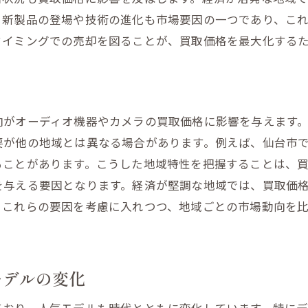
な機器の性能チェック
、新製品の登場や技術の進化も市場要因の一つであり、こ
値を最大化するための買取前の準備
タイミングでの売却を図ることが、買取価格を最大化する
とボディの清掃方法
ムウェアの最新化の重要性
歴の記録を残すメリット
向がオーディオ機器やカメラの買取価格に影響を与えます
ンプルを用意する理由
要が他の地域とは異なる場合があります。例えば、仙台市
バッグの整理と準備
ることがあります。こうした地域特性を把握することは、
と購入証明の保管方法
を与える要因となります。経済が堅調な地域では、買取価
島市高松で効果的にオーディオ機器を売る方法とは
。これらの要因を考慮に入れつつ、地域ごとの市場動向を
有の販路を活用する
ベントでの直接販売の利点
ミュニティを巻き込む方法
モデルの変化
インとオフラインのハイブリッド戦略