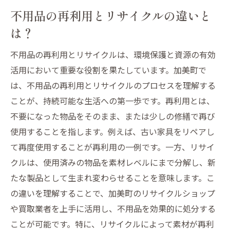
加美町で選ぶべき不用品買取と処分のベストプ
不用品の再利用とリサイクルの違いと
ラクティス
は？
不用品買取と処分の違いと選び方
不用品の再利用とリサイクルは、環境保護と資源の有効
加美町で適切な処分方法を選ぶコツ
活用において重要な役割を果たしています。加美町で
買取と処分を組み合わせた賢い利用法
は、不用品の再利用とリサイクルのプロセスを理解する
環境に優しい不用品処分の方法
ことが、持続可能な生活への第一歩です。再利用とは、
加美町のリサイクル業者との連携方法
不要になった物品をそのまま、または少しの修繕で再び
不用品の処分で失敗しないための注意点
使用することを指します。例えば、古い家具をリペアし
て再度使用することが再利用の一例です。一方、リサイ
地元密着型の加美町リサイクルショップで不用
クルは、使用済みの物品を素材レベルにまで分解し、新
品を再利用
たな製品として生まれ変わらせることを意味します。こ
再利用可能な不用品の見極め方
の違いを理解することで、加美町のリサイクルショップ
地元リサイクルショップの信頼度をチェッ
や買取業者を上手に活用し、不用品を効果的に処分する
ク
ことが可能です。特に、リサイクルによって素材が再利