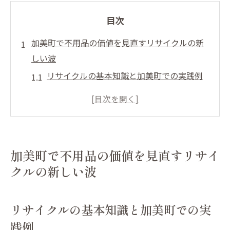
目次
加美町で不用品の価値を見直すリサイクルの新
しい波
リサイクルの基本知識と加美町での実践例
加美町のリサイクル施設を活用するメリッ
ト
不用品の再利用とリサイクルの違いとは？
地元住民に人気のリサイクル活動とは
加美町で不用品の価値を見直すリサイ
リサイクルの流れと加美町での実施方法
クルの新しい波
加美町でリサイクルを始める最初のステッ
プ
リサイクルの基本知識と加美町での実
地元のプロが教える加美町での不用品買取の賢
践例
い方法