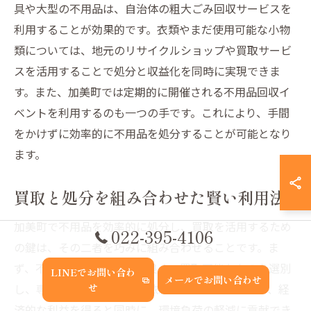
具や大型の不用品は、自治体の粗大ごみ回収サービスを
利用することが効果的です。衣類やまだ使用可能な小物
類については、地元のリサイクルショップや買取サービ
スを活用することで処分と収益化を同時に実現できま
す。また、加美町では定期的に開催される不用品回収イ
ベントを利用するのも一つの手です。これにより、手間
をかけずに効率的に不用品を処分することが可能となり
ます。
買取と処分を組み合わせた賢い利用法
加美町で不用品を効率的に処分し、買取を活用するため
022-395-4106
の鍵は、その二者を巧みに組み合わせることです。ま
ず、不要品の中から状態が良く、買取可能なものを選別
LINEでお問い合わ
メールでお問い合わせ
し、専門業者に見積もりを依頼します。これにより、経
せ
済的な利益を得ると同時に、環境負荷の軽減に貢献でき