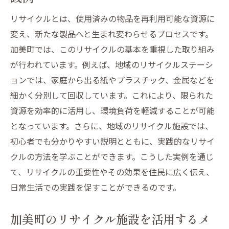
不用品買取の流れと査定のポイント
リサイクルとは、使用済みの物品を再利用可能な資源に
加美町でおすすめの買取業者の選び方
変え、新たな製品へと生まれ変わらせるプロセスです。
高価買取を目指すための不用品管理術
加美町では、このリサイクルの基本を重視した取り組み
が行われています。例えば、地域のリサイクルステーシ
買取価格を最大化するためのコツとは
ョンでは、家庭から出る紙やプラスチック、金属などを
加美町の買取業者利用時の注意点
細かく分別して回収しています。これにより、限られた
不用品を現金化するための賢い方法
資源を効率的に活用し、環境負荷を軽減することが可能
持続可能な生活を支える加美町のリサイクルシ
となっています。さらに、地域のリサイクル施設では、
ョップ事情
初心者でも分かりやすい説明とともに、実践的なリサイ
地元のリサイクルショップの特徴と魅力
クルの方法を学ぶことができます。こうした実例を通じ
加美町で持続可能なライフスタイルを実現
て、リサイクルの重要性やその効果を住民に広く伝え、
する方法
日常生活での実践を促すことができるのです。
リサイクルショップを利用する際の便利な
加美町のリサイクル施設を活用するメ
Tips