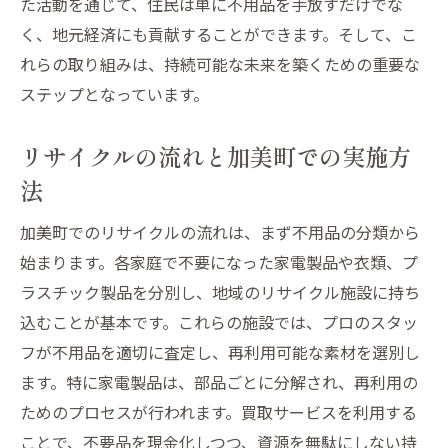
た活動を通じて、住民は単に不用品を手放すだけでな
加美町でのリサイクル成功事例を紹介
く、地元経済にも貢献することができます。そして、こ
不用品を処分する前に知っておきたい加美町の
れらの取り組みは、持続可能な未来を築くための重要な
買取サービス
ステップとなっています。
加美町で利用できる買取サービス一覧
買取サービスを利用するメリットとデメリ
リサイクルの流れと加美町での実施方
ット
法
査定を受ける際の準備と注意点
加美町でのリサイクルの流れは、まず不用品の分類から
加美町の買取サービスを賢く活用する方法
始まります。各家庭で不要になった家電製品や衣類、プ
不用品の価値を引き出すための事前準備
ラスチック製品を分別し、地域のリサイクル施設に持ち
加美町で人気の買取サービスとその特徴
込むことが基本です。これらの施設では、プロのスタッ
フが不用品を適切に査定し、再利用可能な素材を選別し
ます。特に家電製品は、部品ごとに分解され、再利用の
ためのプロセスが行われます。買取サービスを利用する
ことで、不要品を現金化しつつ、資源を無駄にしない持