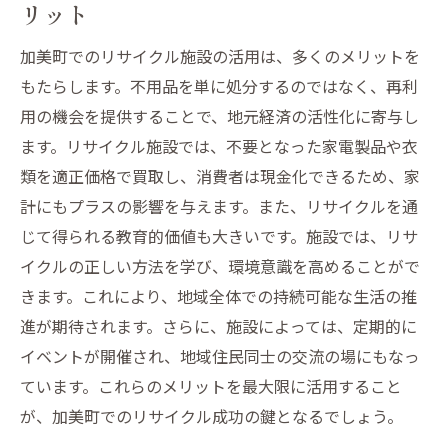
リット
加美町のリサイクルショップで見つかるお
得な商品
加美町でのリサイクル施設の活用は、多くのメリットを
地域に根差したリサイクルショップの活用
もたらします。不用品を単に処分するのではなく、再利
法
用の機会を提供することで、地元経済の活性化に寄与し
不用品を賢く処分するためのショップ選び
ます。リサイクル施設では、不要となった家電製品や衣
加美町のリサイクルショップで不用品を現金化
類を適正価格で買取し、消費者は現金化できるため、家
する方法
計にもプラスの影響を与えます。また、リサイクルを通
現金化しやすい不用品の種類とは
じて得られる教育的価値も大きいです。施設では、リサ
イクルの正しい方法を学び、環境意識を高めることがで
加美町のショップで高く売れるアイテム
きます。これにより、地域全体での持続可能な生活の推
不用品の査定ポイントと現金化の流れ
進が期待されます。さらに、施設によっては、定期的に
リサイクルショップで高価買取を実現する
イベントが開催され、地域住民同士の交流の場にもなっ
コツ
ています。これらのメリットを最大限に活用すること
加美町のリサイクル市場のトレンドを知る
が、加美町でのリサイクル成功の鍵となるでしょう。
不用品を現金化するための具体的な手順