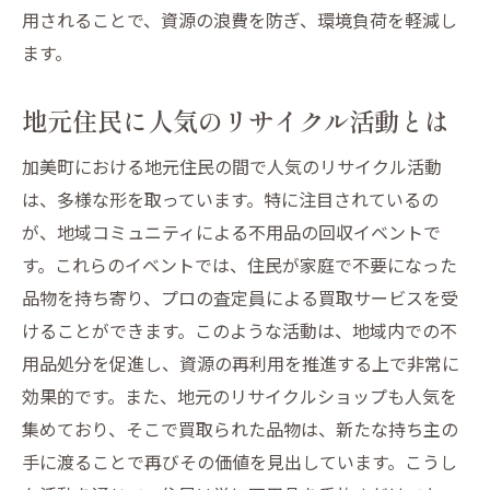
加美町で再利用が進むアイテムのリスト
用されることで、資源の浪費を防ぎ、環境負荷を軽減し
不用品を再利用するためのアイデア集
ます。
リサイクルショップで再利用の輪を広げる
地元住民に人気のリサイクル活動とは
再利用を進めるための地域活動
加美町でリサイクルを通じて不用品の新たな価
加美町における地元住民の間で人気のリサイクル活動
値を見出す
は、多様な形を取っています。特に注目されているの
リサイクルで不用品に新たな価値を加える
が、地域コミュニティによる不用品の回収イベントで
方法
す。これらのイベントでは、住民が家庭で不要になった
加美町でリサイクル活動を始める第一歩
品物を持ち寄り、プロの査定員による買取サービスを受
不用品からクリエイティブな商品を生み出
けることができます。このような活動は、地域内での不
す
用品処分を促進し、資源の再利用を推進する上で非常に
効果的です。また、地元のリサイクルショップも人気を
地域社会で取り組むリサイクルプロジェク
集めており、そこで買取られた品物は、新たな持ち主の
ト
手に渡ることで再びその価値を見出しています。こうし
新たな価値を見出すための不用品の活用法