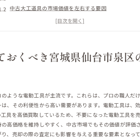
中古大工道具の市場価値を左右する要因
トレンドを押さえた大工道具の選び方
泉区での大工道具買取における最新動向
人気ブランドの大工道具が高値で売れる理由
泉区での大工道具買取を賢く利用する方法
ておくべき宮城県仙台市泉区
工具の買取をスムーズに行うための重要ポイント
買取前に工具の状態をチェックする方法
スムーズな買取のための必要書類とは？
のような電動工具が主流です。これらは、プロの職人だけ
工具買取のプロセスを理解する
ーは、その利便性から高い需要があります。電動工具は、
泉区で工具を売る際の流れを知っておこう
の工具を高価買取しているため、不要になった電動工具を
オンライン査定と店舗査定の違い
時の高価格を維持しやすく、中古市場でもその価値が評価
工具買取で避けたいトラブル事例
がり、売却の際の査定にも影響を与える重要な要素となっ
泉区での電動工具買取の流れとその利便性