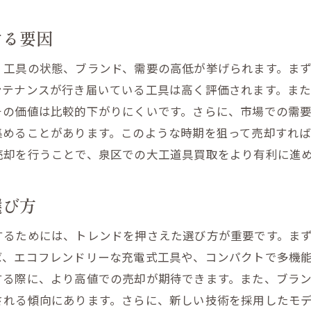
泉区での電動工具買取の基本的な流れ
する要因
自宅で簡単！電動工具の出張買取サービス
、工具の状態、ブランド、需要の高低が挙げられます。ま
電動工具買取の迅速な対応が可能な理由
ンテナンスが行き届いている工具は高く評価されます。ま
査定から現金化までのスムーズなプロセス
の価値は比較的下がりにくいです。さらに、市場での需要
泉区での電動工具買取サービスを利用するメリット
集めることがあります。このような時期を狙って売却すれ
問い合わせから買取完了までの流れを解説
売却を行うことで、泉区での大工道具買取をより有利に進
プロが教える宮城県仙台市泉区での工具買取の秘訣
工具買取でプロが教える査定のコツ
選び方
人気の工具を高く売るための方法
するためには、トレンドを押さえた選び方が重要です。ま
泉区で信頼できる買取業者選びのポイント
ば、エコフレンドリーな充電式工具や、コンパクトで多機
専門家の視点から見る工具の価値とは
する際に、より高値での売却が期待できます。また、ブラ
工具のメンテナンスが買取価格に与える影響
される傾向にあります。さらに、新しい技術を採用したモ