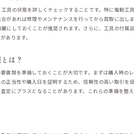
電動工具の買取価格を上げる秘訣
、工具の状態を詳しくチェックすることです。特に電動工
売却前に行うべき工具の清掃方法
具合があれば修理やメンテナンスを行ってから買取に出し
買取業者に伝えるべき情報とその重要性
綺麗にしておくことが推奨されます。さらに、工具の付属
性があります。
類とは？
必要書類を準備しておくことが大切です。まずは購入時の
具の正当性や購入日を証明するため、信頼性の高い取引を
え査定にプラスとなることがあります。これらの準備を整