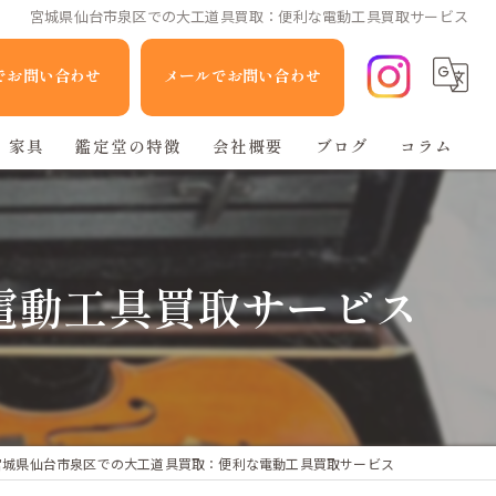
宮城県仙台市泉区での大工道具買取：便利な電動工具買取サービス
Eでお問い合わせ
メールでお問い合わせ
家具
鑑定堂の特徴
会社概要
ブログ
コラム
家電
人形
電動工具買取サービス
ブランド品
不用品回収
宮城県仙台市泉区での大工道具買取：便利な電動工具買取サービス