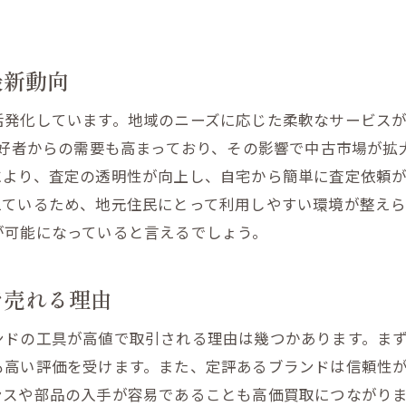
プロが教える買取価格を上げる準備方法
信頼性の高い大工道具買取業者を選ぶ際のチェックポイン
優良買取業者を見極めるための基準
最新動向
口コミを活用した買取業者の選び方
活発化しています。地域のニーズに応じた柔軟なサービス
大工道具買取業者の比較方法
愛好者からの需要も高まっており、その影響で中古市場が拡
買取業者の信頼性を確認する簡単な方法
により、査定の透明性が向上し、自宅から簡単に査定依頼
泉区での実績ある買取業者を選ぶポイント
えているため、地元住民にとって利用しやすい環境が整えら
契約前に確認すべき買取業者の特徴
が可能になっていると言えるでしょう。
工具買取で得られるメリット泉区での成功事例を紹介
工具買取の成功体験を紹介
で売れる理由
泉区で工具買取を選ぶ理由とは？
ンドの工具が高値で取引される理由は幾つかあります。ま
買取事例から学ぶ工具の売却のコツ
も高い評価を受けます。また、定評あるブランドは信頼性
工具買取による環境への貢献
ンスや部品の入手が容易であることも高価買取につながり