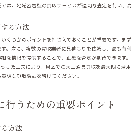
泉区での工具買取における顧客の声
域では、地域密着型の買取サービスが適切な査定を行い、
買取で得た利益を賢く使う方法
宮城県仙台市泉区地域密着型工具買取の安心感
用する方法
地域密着型の買取業者が選ばれる理由
、いくつかのポイントを押さえておくことが重要です。ま
泉区の買取業者が提供する安心のサポート
ます。次に、複数の買取業者に見積もりを依頼し、最も有
地元での工具買取が便利なポイント
詳細な情報を提供することで、正確な査定が期待できます
地域密着型サービスの信頼性を考える
こうした工夫により、泉区での大工道具買取を最大限に活
泉区での工具買取が地域活性化に貢献
も賢明な買取活動を続けてください。
地元密着の買取業者が提供する安心感
電動工具を高価買取するための効果的な準備方法
に行うための重要ポイント
電動工具を高く売るためのメンテナンス方法
買取前に確認しておくべき重要ポイント
する方法
工具の付属品が査定価格に与える影響