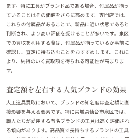
ます。特に工具がブランド品である場合、付属品が揃っ
専門店が語る泉区での大工道具高額査定のコツ
ていることはその価値をさらに高めます。専門店では、
と注意点
これらの付属品があることで、新品に近い状態であると
泉区の買取業者における信頼性の見極め方
判断され、より高い評価を受けることが多いです。泉区
査定時に注意すべき大工道具の劣化箇所
での買取を利用する際は、付属品が揃っているか事前に
価格交渉を有利に進めるための準備
確認し、査定に持ち込むことをおすすめします。これに
専門家が教える買取における注意点
より、納得のいく買取額を得られる可能性が高まりま
大工道具の売却を成功させるためのステッ
す。
プ
査定額を左右する人気ブランドの効果
査定後に確認すべき契約内容とその重要性
泉区で大工道具買取を利用する際に避けるべき
大工道具買取において、ブランドの知名度は査定額に直
落とし穴とは
接影響を与える要素です。特に宮城県仙台市泉区では、
査定金額に含まれる隠れた手数料の確認
職人たちが愛用する有名ブランドの工具は高く評価され
信頼できる業者を選ぶためのチェックリス
る傾向があります。高品質で長持ちするブランドの工具
ト