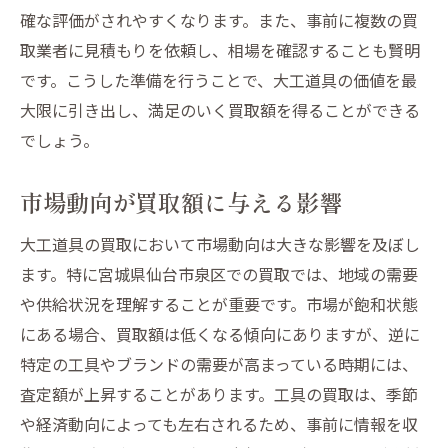
大工道具を泉区で売るなら知っておきたい買取
確な評価がされやすくなります。また、事前に複数の買
業者選びのポイント
取業者に見積もりを依頼し、相場を確認することも賢明
です。こうした準備を行うことで、大工道具の価値を最
口コミや評判を参考にした業者選び
大限に引き出し、満足のいく買取額を得ることができる
選定基準として重視すべき査定の透明性
でしょう。
泉区内での買取業者間の比較方法
買取業者とのコミュニケーションの重要性
市場動向が買取額に与える影響
業者選びにおける地元密着のメリット
大工道具の買取において市場動向は大きな影響を及ぼし
売却体験談から学ぶ選び方のコツ
ます。特に宮城県仙台市泉区での買取では、地域の需要
泉区での大工道具買取を最大限に活用するため
や供給状況を理解することが重要です。市場が飽和状態
のステップガイド
にある場合、買取額は低くなる傾向にありますが、逆に
買取を成功させるためのステップバイステ
特定の工具やブランドの需要が高まっている時期には、
ップガイド
査定額が上昇することがあります。工具の買取は、季節
大工道具の状態を最良に保つための技術
や経済動向によっても左右されるため、事前に情報を収