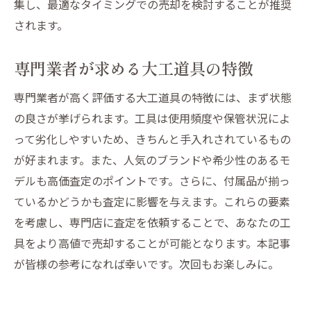
専門家のアドバイスを取り入れた査定対策
集し、最適なタイミングでの売却を検討することが推奨
最適な業者選びのためのチェックポイント
されます。
泉区での買取イベントを利用したお得な売
専門業者が求める大工道具の特徴
却法
買取後に待つ次のステップとその準備
専門業者が高く評価する大工道具の特徴には、まず状態
の良さが挙げられます。工具は使用頻度や保管状況によ
って劣化しやすいため、きちんと手入れされているもの
が好まれます。また、人気のブランドや希少性のあるモ
デルも高価査定のポイントです。さらに、付属品が揃っ
ているかどうかも査定に影響を与えます。これらの要素
を考慮し、専門店に査定を依頼することで、あなたの工
具をより高値で売却することが可能となります。本記事
が皆様の参考になれば幸いです。次回もお楽しみに。