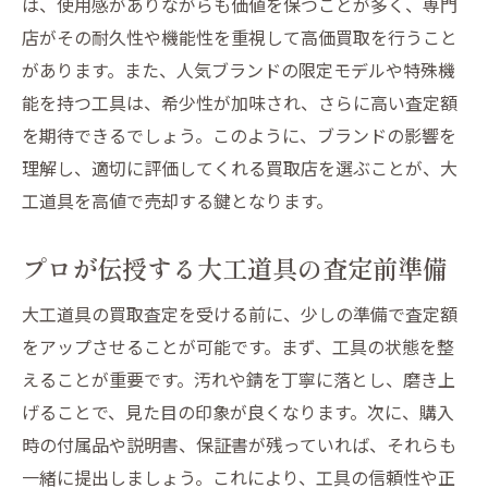
は、使用感がありながらも価値を保つことが多く、専門
買取契約の落とし穴とその回避法
店がその耐久性や機能性を重視して高価買取を行うこと
があります。また、人気ブランドの限定モデルや特殊機
市場価格を知ることの重要性
能を持つ工具は、希少性が加味され、さらに高い査定額
泉区特有の買取事情とその対応策
を期待できるでしょう。このように、ブランドの影響を
経験者が語る失敗事例とその教訓
理解し、適切に評価してくれる買取店を選ぶことが、大
宮城県仙台市泉区での工具買取で失敗しないた
工道具を高値で売却する鍵となります。
めの賢い選択
安全で信頼性のある業者の見分け方
プロが伝授する大工道具の査定前準備
賢く買取を進めるための事前準備
大工道具の買取査定を受ける前に、少しの準備で査定額
工具の査定額を引き上げるための手入れ方
をアップさせることが可能です。まず、工具の状態を整
法
えることが重要です。汚れや錆を丁寧に落とし、磨き上
泉区の市場動向を活かした買取戦略
げることで、見た目の印象が良くなります。次に、購入
買取前に知っておくべき他の選択肢
時の付属品や説明書、保証書が残っていれば、それらも
賢い選択をするための情報源とその活用法
一緒に提出しましょう。これにより、工具の信頼性や正