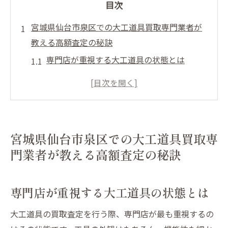
目次
宮城県仙台市泉区での大工道具買取専門業者が
教える高額査定の秘訣
専門店が重視する大工道具の状態とは
買取査定で重要な付属品の役割
査定額を左右する人気ブランドの効果
プロが伝授する大工道具の査定前準備
市場動向が買取額に与える影響
宮城県仙台市泉区での大工道具買取専
専門業者が求める大工道具の特徴
門業者が教える高額査定の秘訣
大工道具を高く売るために知っておくべき泉区
の買取ポイント
専門店が重視する大工道具の状態とは
査定前に確認したい大工道具の使用履歴
泉区の市場価値を把握するための情報収集
大工道具の買取査定を行う際、専門店が最も重視するの