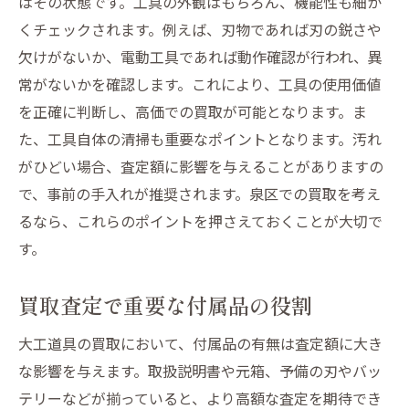
方法
はその状態です。工具の外観はもちろん、機能性も細か
くチェックされます。例えば、刃物であれば刃の鋭さや
高額買取を狙うための交渉術
欠けがないか、電動工具であれば動作確認が行われ、異
買取業者選びで失敗しないためのコツ
常がないかを確認します。これにより、工具の使用価値
泉区の専門店を活用した大工道具の高価買
を正確に判断し、高価での買取が可能となります。ま
取法
た、工具自体の清掃も重要なポイントとなります。汚れ
効果的な買取のタイミングとその見極め方
がひどい場合、査定額に影響を与えることがありますの
宮城県仙台市泉区で使わなくなった工具を高価
で、事前の手入れが推奨されます。泉区での買取を考え
買取する方法とは
るなら、これらのポイントを押さえておくことが大切で
効果的な買取査定を受けるための第一歩
す。
工具の種類とその買取価格の傾向
買取査定で重要な付属品の役割
買取業者の選び方とその比較ポイント
専門家のアドバイスを活かした査定対策
大工道具の買取において、付属品の有無は査定額に大き
泉区内での出張査定サービスの活用法
な影響を与えます。取扱説明書や元箱、予備の刃やバッ
買取前に知っておくべき法律と規制
テリーなどが揃っていると、より高額な査定を期待でき