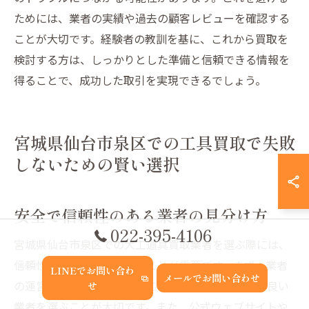
ためには、業者の実績や過去の顧客レビューを確認する
ことが大切です。経験者の教訓を基に、これから買取を
検討する方は、しっかりとした準備と信頼できる情報を
得ることで、成功した取引を実現できるでしょう。
宮城県仙台市泉区での工具買取で失敗
しないための賢い選択
安全で信頼性のある業者の見分け方
022-395-4106
宮城県仙台市泉区での大工道具買取業者を選ぶ際には、
信頼性と安全性を確保することが重要です。まず、業者
LINEでお問い合わ
メールでお問い合わせ
の運営歴を確認し、長期間にわたって地域で評判の良い
せ
業者を選ぶことが大切です。また、公式ウェブサイトや