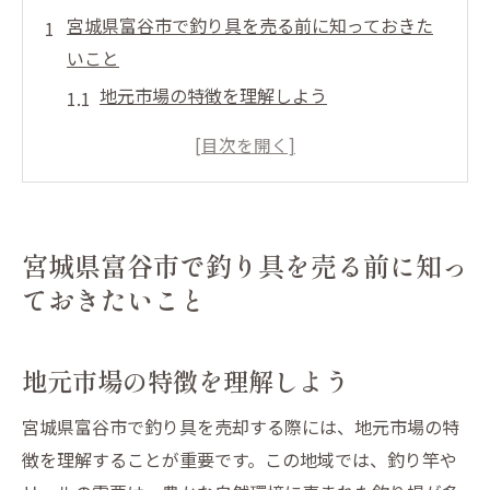
宮城県富谷市で釣り具を売る前に知っておきた
いこと
地元市場の特徴を理解しよう
人気の釣り具ブランドをチェック
中古釣り具の需要と供給を調査
富谷市内の釣り具買取店舗の選び方
オンライン買取と店舗買取の違い
宮城県富谷市で釣り具を売る前に知っ
買取に必要な書類や準備物
ておきたいこと
釣り竿リールを高価買取するための準備法
釣り竿とリールの状態を確認
地元市場の特徴を理解しよう
付属品や保証書を用意する
宮城県富谷市で釣り具を売却する際には、地元市場の特
清掃とメンテナンスのポイント
徴を理解することが重要です。この地域では、釣り竿や
買取前に写真を撮るメリット