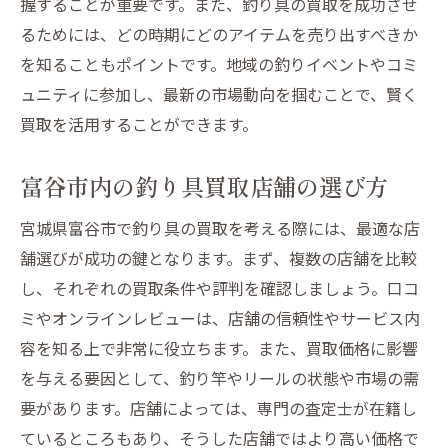
握することが重要です。また、釣り具の買取を成功させ
新製品発表前の売却チャンス
るためには、どの時期にどのアイテムを売り出すべきか
を知ることもポイントです。地域の釣りイベントやコミ
イベントやセール時期の活用
ュニティに参加し、最新の市場動向を掴むことで、賢く
繁忙期と閑散期の違いを知る
買取を活用することができます。
売却を急がないための心得
売却経験者の声！宮城県での買取体験談まとめ
富谷市内の釣り具買取店舗の選び方
ユーザーが語る成功例
宮城県富谷市で釣り具の買取を考える際には、最適な店
失敗から学ぶ売却の教訓
舗選びが成功の鍵となります。まず、複数の店舗を比較
地方特有の買取事情
し、それぞれの買取条件や評判を確認しましょう。口コ
地元で人気の買取業者体験談
ミやオンラインレビューは、店舗の信頼性やサービス内
高価買取を実現したポイント
容を知る上で非常に役立ちます。また、買取価格に影響
買取サービスを選ぶ際の注意点
を与える要因として、釣り竿やリールの状態や市場の需
釣り具の適正価格を知るための最新市場動向
要があります。店舗によっては、専門の査定士が在籍し
ているところもあり、そうした店舗ではより高い価格で
市場で注目される釣り具とは