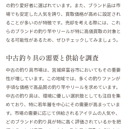
汚れと錆びを防ぐコツ
の釣り愛好者に選ばれています。また、ブランド品は市
保管時の注意点と環境
場でも安定した人気を誇り、買取価格が高めに設定され
定期的な点検のベストタイミング
ることが多いのが特徴です。売却を考える際には、これ
メンテナンスに必要な道具と材料
らのブランドの釣り竿やリールが特に高価買取の対象と
なる可能性があるため、ぜひチェックしてみましょう。
買取価格をアップさせるための交渉テクニック
交渉前に知っておくべき情報
中古釣り具の需要と供給を調査
自信を持って交渉に臨む方法
効果的な価格提示の技術
中古の釣り具市場は、宮城県富谷市においてもその重要
性が増しています。この地域では、多くの釣りファンが
複数店舗で査定を受ける利点
手頃な価格で高品質の釣り竿やリールを求めています。
価格交渉のタイミングの見極め
中古の釣り具は、環境に優しい選択肢としても注目を集
交渉成功のための事前準備
めており、特に若年層を中心にその需要が高まっていま
釣り具を賢く売るための時期とタイミングとは
す。市場の需要に応じて供給されるアイテムの人気や、
シーズンごとの買取価格の変動
どのブランドの釣り具が特に高く評価されているかを把
需要が高まる時期を狙う