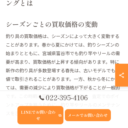
ングとは
シーズンごとの買取価格の変動
釣り具の買取価格は、シーズンによって大きく変動する
ことがあります。春から夏にかけては、釣りシーズンの
始まりとともに、宮城県富谷市でも釣り竿やリールの需
要が高まり、買取価格が上昇する傾向があります。特に
新作の釣り具が多数登場する春先は、古いモデルでも高
値で取引されることがあります。一方、秋から冬にかけ
ては、需要の減少により買取価格が下がることが一般的
022-395-4106
です。この時期に買取を検討する場合は、査定でのポイ
ントアップを狙うために、釣り竿やリールのメンテナン
LINEでお問い合わ
スをきちんと行っておくことが重要です。
メールでお問い合わせ
せ