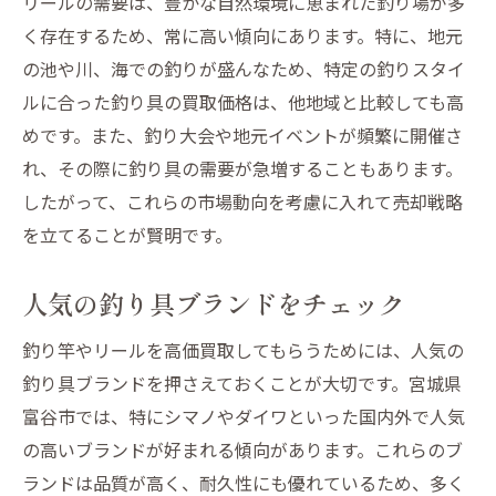
リールの需要は、豊かな自然環境に恵まれた釣り場が多
専門店への査定依頼のコツ
く存在するため、常に高い傾向にあります。特に、地元
市場価格をリサーチしておく
の池や川、海での釣りが盛んなため、特定の釣りスタイ
富谷市の釣り具買取市場の魅力を徹底解説
ルに合った釣り具の買取価格は、他地域と比較しても高
地元買取業者の強みを活用
めです。また、釣り大会や地元イベントが頻繁に開催さ
リピーターが多い理由とは
れ、その際に釣り具の需要が急増することもあります。
したがって、これらの市場動向を考慮に入れて売却戦略
査定プロセスが透明な店舗
を立てることが賢明です。
地域限定の特別キャンペーン
古物商の許可を持つ信頼性
人気の釣り具ブランドをチェック
買取後のフォローアップサービス
釣り竿やリールを高価買取してもらうためには、人気の
査定で有利になる！釣り竿リールのメンテナン
釣り具ブランドを押さえておくことが大切です。宮城県
ス術
富谷市では、特にシマノやダイワといった国内外で人気
日常的なメンテナンスの重要性
の高いブランドが好まれる傾向があります。これらのブ
プロが教えるメンテナンステク
ランドは品質が高く、耐久性にも優れているため、多く