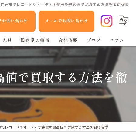
県白石市でレコードやオーディオ機器を最高値で買取する方法を徹底解説
Eでお問い合わせ
メールでお問い合わせ
家具
鑑定堂の特徴
会社概要
ブログ
コラム
家電
高値で買取する方法を徹
人形
ブランド品
不用品回収
市でレコードやオーディオ機器を最高値で買取する方法を徹底解説