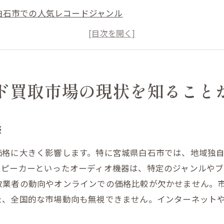
白石市での人気レコードジャンル
最新の買取トレンドとその分析
レコードコレクションの市場価値を見極める方法
地域の買取業者の選び方
買取市場の季節変動とその対策
ド買取市場の現状を知ること
ードアンプスピーカーの価値を最大化するために知ってお
アンプとスピーカーの買取相場を把握する
響
レコードの状態が価格に与える影響
価格に大きく影響します。特に宮城県白石市では、地域独
ブランドが買取価格に与える重要性
スピーカーといったオーディオ機器は、特定のジャンルやブ
希少性が価値に与える影響
取業者の動向やオンラインでの価格比較が欠かせません。
買取前に行うべきメンテナンス
た、全国的な市場動向も無視できません。インターネット
高価買取のための効果的な売却タイミング
特有の需要を把握してレコード買取の成功を掴む