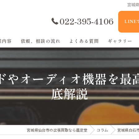
宮城
022-395-4106
LIN
業内容
依頼、相談の流れ
よくある質問
ギャラリー
ドやオーディオ機器を最
底解説
宮城県仙台市の出張買取なら鑑定堂
コラム
宮城県白石