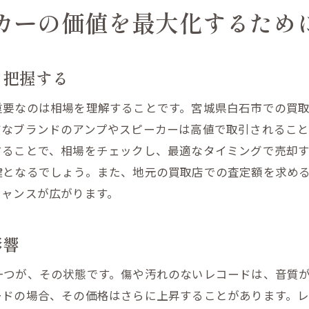
買取価格を上げるためのリペア術
カーの価値を最大化するため
信頼できる査定士の選び方
買取業界の最新トレンドを追うメリット
を把握する
重要なのは相場を理解することです。宮城県白石市での買
質なブランドのアンプやスピーカーは高値で取引されるこ
することで、相場をチェックし、最適なタイミングで売却
鍵となるでしょう。また、地元の買取店での査定額を求め
チャンスが広がります。
影響
一つが、その状態です。傷や汚れのないレコードは、音質
ードの場合、その価格はさらに上昇することがあります。