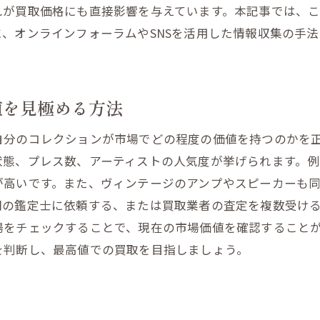
買取査定における専門的な評価ポイント
れが買取価格にも直接影響を与えています。本記事では、
ディオ機器の状態が買取額に及ぼす影響とその対策
、オンラインフォーラムやSNSを活用した情報収集の手
状態を保つための日常的なケア
ダメージを最小限に抑える方法
値を見極める方法
プロのクリーニングサービスの活用
動作保証が価格に与える影響
自分のコレクションが市場でどの程度の価値を持つのかを
付属品の有無と価格の関係
状態、プレス数、アーティストの人気度が挙げられます。
長期使用による経年劣化の見極め方
が高いです。また、ヴィンテージのアンプやスピーカーも
県白石市で高額買取を狙うための交渉術
門の鑑定士に依頼する、または買取業者の査定を複数受け
場をチェックすることで、現在の市場価値を確認すること
交渉前に知っておくべき市場情報
を判断し、最高値での買取を目指しましょう。
成功する交渉のための準備ポイント
買取業者との信頼関係の築き方
複数見積もりを取るメリット