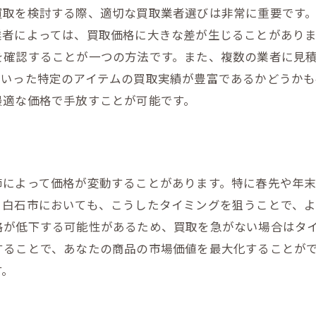
交渉におけるタイミングの重要性
買取を検討する際、適切な買取業者選びは非常に重要です
価格交渉の成功事例から学ぶ
業者によっては、買取価格に大きな差が生じることがあり
を確認することが一つの方法です。また、複数の業者に見
市場の動向に基づいた効果的な売却戦略とは
といった特定のアイテムの買取実績が豊富であるかどうかも
市場調査による売却プランの策定
最適な価格で手放すことが可能です。
白石市の特性を生かした販売方法
オンラインプラットフォームの有効活用
地元オーディオイベントでの売却機会
地域の需要に合わせた価格設定
節によって価格が変動することがあります。特に春先や年
。白石市においても、こうしたタイミングを狙うことで、
長期的な売却計画を立てる理由
格が低下する可能性があるため、買取を急がない場合はタ
価格を最大化するための専門家からのアドバイス
することで、あなたの商品の市場価値を最大化することが
プロのバイヤーが教える買取成功の秘訣
す。
専門家による査定のポイント
アンティークレコードの価値を知る方法