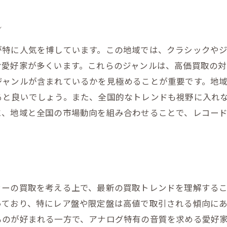
白石市における人気の音楽ジャンル
ル
地域のオーディオ愛好家の特徴
が特に人気を博しています。この地域では、クラシックや
季節ごとの買取需要の変化
む愛好家が多くいます。これらのジャンルは、高価買取の対
地元イベントとの関連性を考慮する
ジャンルが含まれているかを見極めることが重要です。地
ローカルマーケットでの販売戦略
ると良いでしょう。また、全国的なトレンドも視野に入れ
白石市特有の買取業者情報
に、地域と全国の市場動向を組み合わせることで、レコー
プとスピーカーの組み合わせが買取価格に与える影響
システムの統一感がもたらす価値
パワーと音質のバランスを見極める
古典的な組み合わせの魅力
ーの買取を考える上で、最新の買取トレンドを理解すること
最新技術を取り入れたセットの利点
っており、特にレア盤や限定盤は高値で取引される傾向に
各メーカーの相性を理解する
ものが好まれる一方で、アナログ特有の音質を求める愛好