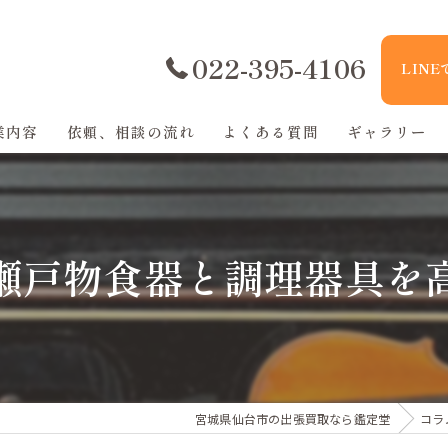
022-395-4106
LIN
業内容
依頼、相談の流れ
よくある質問
ギャラリー
瀬戸物食器と調理器具を
宮城県仙台市の出張買取なら鑑定堂
コラ