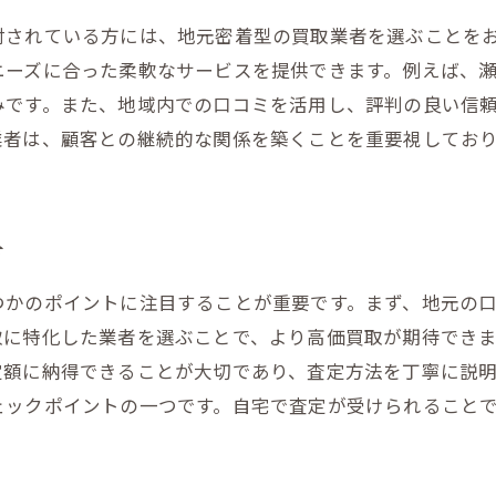
理解を深めるための質問テクニック
討されている方には、地元密着型の買取業者を選ぶことを
円滑な取引を実現するための心構え
ニーズに合った柔軟なサービスを提供できます。例えば、
トラブル発生時の対処法
みです。また、地域内での口コミを活用し、評判の良い信
業者は、顧客との継続的な関係を築くことを重要視してお
方
つかのポイントに注目することが重要です。まず、地元の
取に特化した業者を選ぶことで、より高価買取が期待でき
定額に納得できることが大切であり、査定方法を丁寧に説
ェックポイントの一つです。自宅で査定が受けられること