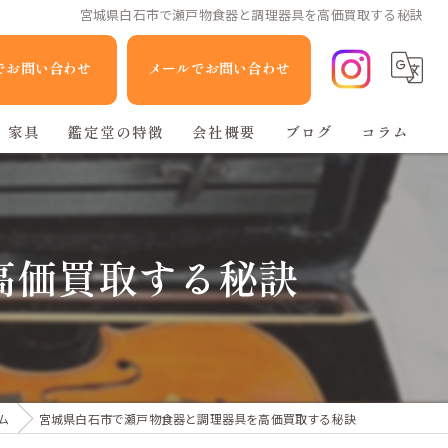
宮城県白石市で瀬戸物食器と調理器具を高価買取する秘訣
Eでお問い合わせ
メールでお問い合わせ
家具
鑑定堂の特徴
会社概要
ブログ
コラム
家電
人形
高価買取する秘訣
ブランド品
不用品回収
ム
宮城県白石市で瀬戸物食器と調理器具を高価買取する秘訣