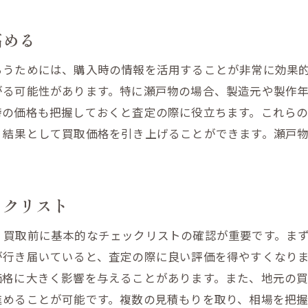
買取業者の対応力を見る
瀬戸物と調理器具の相場を知ることで得られるメリッ
高める
相場を知るための情報源
らうためには、購入時の情報を活用することが非常に効果
市場動向を把握する方法
がる可能性があります。特に瀬戸物の場合、製造元や製作
相場と実際の査定価格の違いを理解する
時の価格も把握しておくと査定の際に役立ちます。これら
相場情報を活用した交渉術
、結果として買取価格を引き上げることができます。瀬戸
瀬戸物と調理器具の市場価値の変動
相場理解で適正価格を見極める
高価買取を実現するための準備と査定のポイント
ックリスト
査定を受ける際の心構え
、買取前に基本的なチェックリストの確認が重要です。ま
買取業者に伝えるべき重要な情報
が行き届いていると、査定の際に良い評価を得やすくなり
査定に影響を与える要素の確認
価格に大きく影響を与えることがあります。また、地元の
高評価を得るためのプレゼンテーション
進めることが可能です。複数の見積もりを取り、相場を把