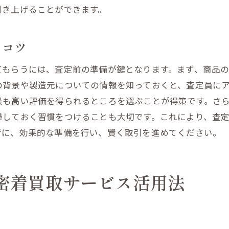
買取価格を上げるための工夫
引き上げることができます。
交渉を有利に進める話し方
宮城県白石市で賢く買取を進める方法とは
るコツ
地域のイベントを活用した買取
てもらうには、査定前の準備が鍵となります。まず、商品
地元の買取キャンペーン情報を集める
の背景や製造元についての情報を知っておくと、査定員に
複数業者に査定を依頼する利点
最も高い評価を得られるところを選ぶことが得策です。さ
買取契約の罠を避ける方法
掃しておく習慣をつけることも大切です。これにより、査
買取後の手続きで注意すべき点
考に、効果的な準備を行い、賢く取引を進めてください。
地元のリソースを活用した効率的な方法
買取業者と円滑な取引を行うためのコツ
密着買取サービス活用法
連絡手段を明確にする
買取業者との信頼関係を築く
交渉時のコミュニケーション術