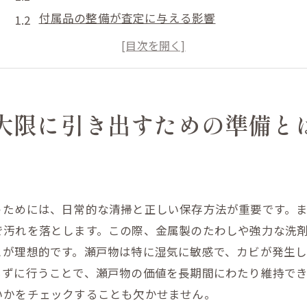
付属品の整備が査定に与える影響
瀬戸物の歴史と背景を知ることで得る情報
購入時の情報を活用して価値を高める
買取前に行うべき基本的なチェックリスト
査定前の準備で買取価格を上げるコツ
大限に引き出すための準備と
宮城県白石市での地元密着買取サービス活用法
地元密着型買取業者のメリット
白石市内の買取サービスの選び方
うためには、日常的な清掃と正しい保存方法が重要です。
地域特有の買取事例の紹介
で汚れを落とします。この際、金属製のたわしや強力な洗
地元の買取業者との信頼関係の築き方
とが理想的です。瀬戸物は特に湿気に敏感で、カビが発生
出張買取サービスの利用法
らずに行うことで、瀬戸物の価値を長期間にわたり維持で
地元の口コミを活用して買取業者を選ぶ
いかをチェックすることも欠かせません。
調理器具を高価買取してもらうための秘訣