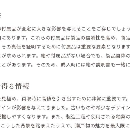
調理器具の状態が価格に与える影響
響
ブランド調理器具の買取ポイント
の付属品が査定に大きな影響を与えることをご存じでしょ
使わなくなった調理器具の整理術
向にあります。これらの付属品は製品の信頼性を高め、商
査定前に行うべきメンテナンス
、その真価を証明するために付属品は重要な要素となりま
調理器具の付属品の確認方法
とが求められます。箱や付属品がない場合でも、製品自体
市場での調理器具の需要を知る
ことがあります。そのため、購入時には箱や説明書も一緒
地域密着型買取サービスの選び方と注意点
信頼できる買取業者の見分け方
で得る情報
過去の取引事例をチェックする
を見極め、買取時に高値を引き出すために非常に重要です
レビューや評価を参考にする
ザインが影響を与えてきました。古いものや希少なデザイ
契約内容をしっかり確認する
把握しやすくなります。また、製造工程や使用される釉薬
訪問査定時の注意点
。こうした背景を踏まえたうえで、瀬戸物の魅力を最大限