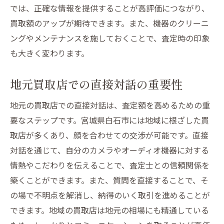
では、正確な情報を提供することが高評価につながり、
付属品が買取価格に与える影響を理解する
買取額のアップが期待できます。また、機器のクリーニ
保証書が付いている場合の査定アップポイ
ングやメンテナンスを施しておくことで、査定時の印象
ント
も大きく変わります。
付属品の有無が魅力を高める理由
保証書が信頼性を増すことの重要性
地元買取店での直接対話の重要性
付属品の管理方法とそのメリット
地元の買取店での直接対話は、査定額を高めるための重
保証書を紛失した場合の対処法
要なステップです。宮城県白石市には地域に根ざした買
地域密着型買取店で最高のオファーを得るため
取店が多くあり、顔を合わせての交渉が可能です。直接
のステップ
対話を通じて、自分のカメラやオーディオ機器に対する
地域密着型の買取店を選ぶメリット
情熱やこだわりを伝えることで、査定士との信頼関係を
信頼できる買取店の見極め方
築くことができます。また、質問を直接することで、そ
の場で不明点を解消し、納得のいく取引を進めることが
買取店との長期的な関係を築く方法
できます。地域の買取店は地元の相場にも精通している
地域密着型買取店の強みを活かす