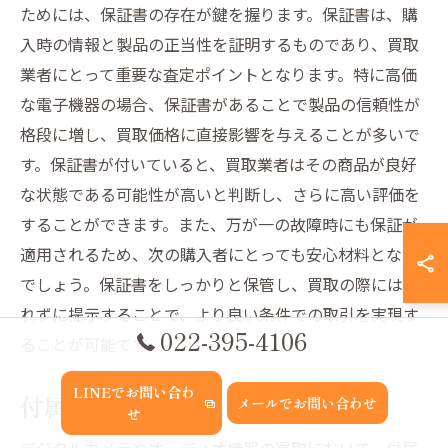
ためには、保証書の存在が鍵を握ります。保証書は、購
入時の情報と製品の正当性を証明するものであり、買取
業者にとって重要な査定ポイントとなります。特に高価
な電子機器の場合、保証書があることで製品の信頼性が
格段に増し、買取価格に直接影響を与えることが多いで
す。保証書が付いていると、買取業者はその商品が良好
な状態である可能性が高いと判断し、さらに高い評価を
することができます。また、万が一の故障時にも保証が
適用されるため、次の購入者にとっても安心材料となる
でしょう。保証書をしっかりと保管し、買取の際には忘
れずに提示することで、より良い条件での取引を実現す
022-395-4106
ることが可能です。
LINEでお問い合わ
付属品の管理方法とそのメリット
メールでお問い合わせ
せ
デジタルカメラやオーディオ機器の買取において、付属