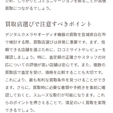
ため、しっかりとコミュニケーションを取ることが高価
買取店との交渉で有利になるポイント
買取につながるでしょう。
買取店を選ぶ際に考慮すべき要素
買取イベントを活用しデジタルカメラを高値で
買取店選びで注意すべきポイント
売るコツ
デジタルカメラやオーディオ機器の買取を宮城県白石市
買取イベントに参加するタイミングの見極
で検討する際、買取店選びは非常に重要です。まず、信
め
頼できる店舗を選ぶために、口コミサイトやレビューを
イベント情報を逃さずキャッチする方法
確認しましょう。特に、査定額の正確さやスタッフの対
デジタルカメラをイベントでアピールする
応についての評価が高い店舗は安心です。また、複数の
テクニック
買取店で査定を受け、価格を比較することも大切です。
イベントでの査定額を上げるための準備
これにより、最も有利な買取条件を見つけることができ
買取イベントの利用法とメリット
ます。さらに、買取時に必要な書類や手続きを事前に確
イベント参加時の注意点とその対策
認しておくと、スムーズな取引が可能になります。これ
らのポイントを押さえることで、満足のいく買取を実現
宮城県白石市での買取プロセスと安心取引の進
できるでしょう。
め方