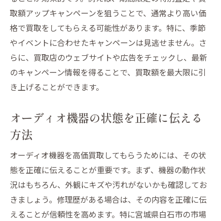
人気ブランド
取額アップキャンペーンを狙うことで、通常より高い価
オーディオ機器の市場価値を左右する要因
格で買取をしてもらえる可能性があります。特に、季節
需要の高いオーディオ機器を見極める方法
やイベントに合わせたキャンペーンは見逃せません。さ
市場動向を読むための情報収集術
らに、買取店のウェブサイトや広告をチェックし、最新
初心者必見買取査定時に注意すべきポイント
のキャンペーン情報を得ることで、買取額を最大限に引
初めての査定で注意すべき重要な点
き上げることができます。
査定時における準備の重要性
オーディオ機器の状態を正確に伝える
査定額を左右するカメラとオーディオ機器
方法
の状態
査定担当者との効果的なコミュニケーショ
オーディオ機器を高価買取してもらうためには、その状
ン方法
態を正確に伝えることが重要です。まず、機器の動作状
査定後の交渉で適正価格を引き出すコツ
況はもちろん、外観にキズや汚れがないかも確認してお
きましょう。修理歴がある場合は、その内容を正確に伝
査定時に必要な書類とその役割
えることが信頼性を高めます。特に宮城県白石市の市場
付属品と保証書が買取価格を左右する理由