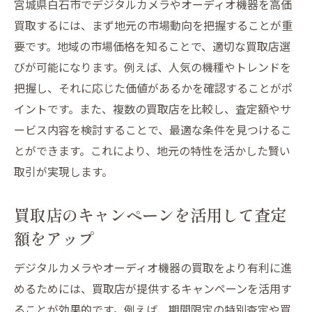
宮城県白石市でデジタルカメラやオーディオ機器を高価
カメラのメンテナンスが買取価格に与える
買取するには、まず地元の市場動向を把握することが重
影響
要です。地域の市場価格を知ることで、適切な買取店選
査定前にカメラの付属品を準備する理由
びが可能になります。例えば、人気の機種やトレンドを
把握し、それに応じた価値があるかを確認することがポ
カメラの希少性をアピールする方法
イントです。また、複数の買取店を比較し、査定額やサ
高額買取を狙うための市場調査のコツ
ービス内容を検討することで、最適な条件を見つけるこ
プロの意見を参考にするメリット
とができます。これにより、地元の特性を活かした賢い
オーディオ機器を賢く手放すための白石市市場
取引が実現します。
動向ガイド
白石市のオーディオ機器買取トレンドをチ
買取店のキャンペーンを活用して査定
ェック
額をアップ
オーディオ機器の価値を保つためのメンテ
デジタルカメラやオーディオ機器の買取をより有利に進
ナンス
めるためには、買取店が提供するキャンペーンを活用す
買取前に知っておきたいオーディオ機器の
ることが効果的です。例えば、期間限定の特別査定や買