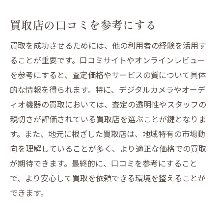
白石市の買取プロセスを理解する
買取店の口コミを参考にする
安全な取引を進めるための事前準備
トラブルを避けるための取引の流れ
買取を成功させるためには、他の利用者の経験を活用す
ることが重要です。口コミサイトやオンラインレビュー
買取プロセスでのコミュニケーションのコ
を参考にすると、査定価格やサービスの質について具体
ツ
的な情報を得られます。特に、デジタルカメラやオーデ
納得のいく取引を実現するためのアドバイ
ィオ機器の買取においては、査定の透明性やスタッフの
ス
親切さが評価されている買取店を選ぶことが鍵となりま
取引後のフォローアップの重要性
す。また、地元に根ざした買取店は、地域特有の市場動
向を理解していることが多く、より適正な価格での買取
が期待できます。最終的に、口コミを参考にすること
で、より安心して買取を依頼できる環境を整えることが
できます。