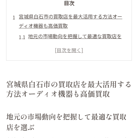
目次
宮城県白石市の買取店を最大活用する方法オー
ディオ機器も高価買取
地元の市場動向を把握して最適な買取店を
選ぶ
買取店のキャンペーンを活用して査定額を
アップ
オーディオ機器の状態を正確に伝える方法
宮城県白石市の買取店を最大活用する
地元買取店での直接対話の重要性
方法オーディオ機器も高価買取
買取店選びで注意すべきポイント
買取店の口コミを参考にする
地元の市場動向を把握して最適な買取
デジタルカメラの価値を見極め高額買取を実現
店を選ぶ
する秘訣
カメラの需要を知り価値を最大化する方法