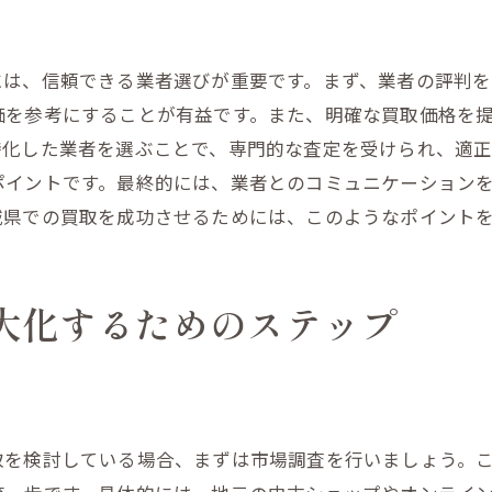
査定に出す前に確認すべきチェックポイント
スピーカー売却の成功事例を参考にする
には、信頼できる業者選びが重要です。まず、業者の評判
宮城県での買取トレンドを徹底分析
価を参考にすることが有益です。また、明確な買取価格を
最新の買取トレンドを把握する方法
特化した業者を選ぶことで、専門的な査定を受けられ、適
宮城県で高評価の買取業者を見つける
ポイントです。最終的には、業者とのコミュニケーション
買取価格に影響する地域特有の要因
城県での買取を成功させるためには、このようなポイント
トレンドに応じた売却戦略の立て方
地域市場における価格設定の実態
大化するためのステップ
地元での口コミを活用するメリット
大切な機器を最適な価格で売却する技
売却前に機器を最適化する方法
価格交渉で成功するための心理テクニック
取を検討している場合、まずは市場調査を行いましょう。
プロの査定士に依頼するメリット