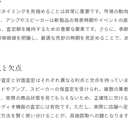
売却後のフォローアップ方法
なタイミングを見極めることは非常に重要です。市場の動
地域の市場動向を押さえて賢く手放す
に、アンプやスピーカーは新製品の発表時期やイベントの
宮城県内のオーディオ機器需要の変化
も、査定額を維持するための重要な要素です。さらに、季
地元の買取業者が提供するサービスを比較する
市場価値を把握し、最適な売却の時期を見定めることで、
市場動向に基づいた価格交渉のテクニック
地域限定のキャンペーンを活用する
宮城県のオーディオファンの傾向を探る
点と欠点
地元で人気のあるオーディオ機器とは
ン査定と対面査定はそれぞれ異なる利点と欠点を持ってい
スピーカーの価値を知り高価格で売る方法
ードやアンプ、スピーカーの仮査定を受けられ、複数の業
スピーカーの音質と設計が買取価格に与える影響
し、実際の商品状態を見てもらえないため、正確性に欠け
人気ブランドとモデルの特徴
ーディオ機器の査定には有効です。ただし、実際に店舗へ
スピーカーのコンディションを保つ秘訣
定方法を賢く使い分けることが、高価買取への鍵となりま
高価買取を狙える季節とタイミング