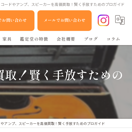
レコードやアンプ、スピーカーを高価買取！賢く手放すためのプロガイド
Eでお問い合わせ
メールでお問い合わせ
家具
鑑定堂の特徴
会社概要
ブログ
コラム
家電
買取！賢く手放すための
人形
ブランド品
不用品回収
ドやアンプ、スピーカーを高価買取！賢く手放すためのプロガイド