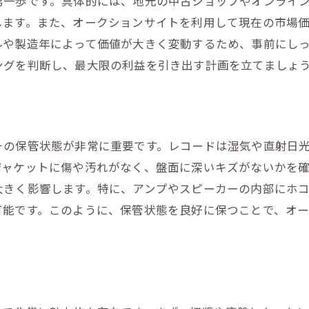
第一歩です。具体的には、地元の中古ショップやオンライ
売却後のトラブルを避けるための対策
します。また、オークションサイトを利用して現在の市場
機器の付属品を活用して価値を高める
ルや製造年によって価値が大きく変動するため、事前にし
最適な売却時期を選ぶためのヒント
ングを判断し、最大限の利益を引き出す計画を立てましょ
その保管状態が非常に重要です。レコードは湿気や直射日
ジャケットに傷や汚れがなく、盤面に深いキズがないかを
大きく影響します。特に、アンプやスピーカーの内部にホ
可能です。このように、保管状態を良好に保つことで、オ