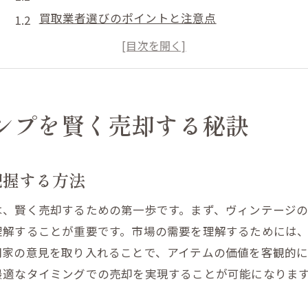
買取業者選びのポイントと注意点
オーディオ機器の状態を最適に保つための手入れ
売却のタイミングを見極める方法
オンライン査定と対面査定の利点と欠点
信頼できる買取業者の見分け方
ンプを賢く売却する秘訣
レコード買取価格を最大化するためのステップ
市場調査で需要を確認する
把握する方法
レコードの保管状態を評価する
は、賢く売却するための第一歩です。まず、ヴィンテージ
希少価値のあるレコードの特徴
理解することが重要です。市場の需要を理解するためには
レコードを高く売るための交渉術
門家の意見を取り入れることで、アイテムの価値を客観的に
適切なプラットフォームを選ぶ方法
最適なタイミングでの売却を実現することが可能になりま
買取実績のある業者の探し方
アンプやスピーカーを高価買取してもらう方法