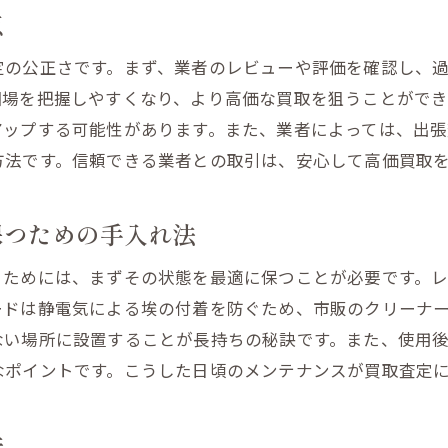
点
アンプの種類と買取価格の関係
定の公正さです。まず、業者のレビューや評価を確認し、
スピーカーの音質と買取査定
相場を把握しやすくなり、より高価な買取を狙うことがで
高評価を得るためのメンテナンステクニック
アップする可能性があります。また、業者によっては、出
査定前に準備すべき書類と情報
方法です。信頼できる業者との取引は、安心して高価買取
買取業者との交渉ポイント
中古市場での人気モデルの特徴
保つための手入れ法
オーディオ機器買取の成功法則を解説
うためには、まずその状態を最適に保つことが必要です。
信頼性の高い情報源を活用する
ードは静電気による埃の付着を防ぐため、市販のクリーナ
買取の流れを理解して準備する
ない場所に設置することが長持ちの秘訣です。また、使用
査定に影響を与える要素を知る
なポイントです。こうした日頃のメンテナンスが買取査定
成功事例から学ぶ買取テクニック
買取価格に影響するトレンドの把握
法