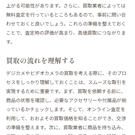
上がる可能性があります。さらに、買取業者によっては
最新トレンドを把握する
無料査定を行っているところもあるので、事前に問い合
需要と供給のバランスを見極める
わせておくと良いでしょう。これらの準備を整えておく
ターゲット顧客を特定する
ことで、査定時の評価が高まり、高価買取につながりま
価格変動のサイクルを理解する
す。
地域特性を活用した戦略
買取の流れを理解する
競争分析を基にしたアプローチ
デジカメやビデオカメラの価値を維持するため
デジカメやビデオカメラの買取を考える際に、そのプロ
の重要な保管方法
セスをしっかり理解しておくことは、スムーズな取引を
適正な保管環境を整える
実現するために重要です。まず、買取を依頼する前に、
長期間保管時の注意点
商品の状態を確認し、必要なアクセサリーや付属品が揃
定期的なメンテナンスの重要性
っているかチェックします。そして、オンライン査定を
利用して、おおよその買取価格を知ることができ、交渉
湿気と直射日光の影響を防ぐ
の準備を整えます。次に、買取業者に商品を持ち込み、
専用ケースの選び方