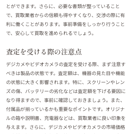
査定士の専門性を確認する
とができます。さらに、必要な書類が整っていること
リサイクル法令への対応状況
で、買取業者からの信頼も得やすくなり、交渉の際に有
デジタル機器の賢い手放し方と買取後の活用法
利に働くことがあります。事前準備をしっかり行うこと
で、安心して買取を進められるでしょう。
デジタル機器の処分方法
手放した後の有効利用法
査定を受ける際の注意点
環境に配慮した手放し方
データの安全な削除方法
デジカメやビデオカメラの査定を受ける際、まず注意す
べきは製品の状態です。査定額は、機器の見た目や機能
買取後の新たな活用先
の状態に大きく影響されます。特に、スクリーンやレン
サステナブルな取引の実践
ズの傷、バッテリーの劣化などは査定額を下げる要因に
なり得ますので、事前に確認しておきましょう。また、
付属品が揃っているかも重要なポイントです。オリジナ
ルの箱や説明書、充電器などは、買取業者に良い印象を
与えます。さらに、デジカメやビデオカメラの市場価格