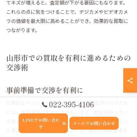
てキズが増えると、査定額が下がる要因にもなります。
これらの点に気をつけることで、デジカメやビデオカメ
ラの価値を最大限に高めることができ、効果的な買取に
つながります。
山形市での買取を有利に進めるための
交渉術
事前準備で交渉を有利に
022-395-4106
効果的なデジカメやビデオカメラの買取交渉を行うため
には、事前準備が欠かせません。まず、自分の持ってい
LINEでお問い合わ
る製品の市場価値を調査し、最新の相場を把握すること
メールでお問い合わせ
せ
が重要です。市場価格を知ることで、適切な買取価格を