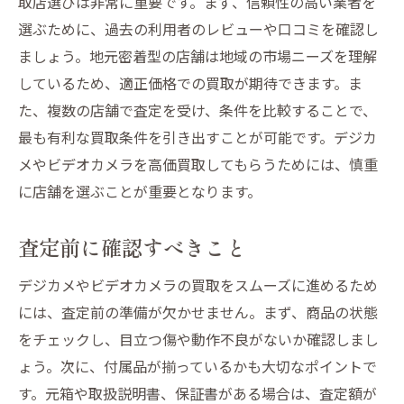
取店選びは非常に重要です。まず、信頼性の高い業者を
汚れと傷の事前チェック
選ぶために、過去の利用者のレビューや口コミを確認し
複数の査定を受けるメリット
ましょう。地元密着型の店舗は地域の市場ニーズを理解
高評価を得るためのポイント
しているため、適正価格での買取が期待できます。ま
プロモーションを活用した買取
た、複数の店舗で査定を受け、条件を比較することで、
買取価格を最大化するために知っておくべき査
最も有利な買取条件を引き出すことが可能です。デジカ
定ポイント
メやビデオカメラを高価買取してもらうためには、慎重
モデルの人気度と希少性
に店舗を選ぶことが重要となります。
状態の評価基準
査定前に確認すべきこと
付加価値を高める方法
査定時の交渉テクニック
デジカメやビデオカメラの買取をスムーズに進めるため
季節やタイミングの影響
には、査定前の準備が欠かせません。まず、商品の状態
市場動向を反映した価格設定
をチェックし、目立つ傷や動作不良がないか確認しまし
ょう。次に、付属品が揃っているかも大切なポイントで
市場動向を踏まえた山形市でのビデオカメラ買
す。元箱や取扱説明書、保証書がある場合は、査定額が
取の効果的戦略