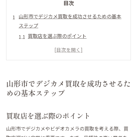
目次
山形市でデジカメ買取を成功させるための基本
ステップ
買取店を選ぶ際のポイント
査定前に確認すべきこと
買取の流れを理解する
必要書類とその準備
査定を受ける際の注意点
山形市でデジカメ買取を成功させるた
買取契約の確認事項
めの基本ステップ
デジカメやビデオカメラの高価買取を狙うため
のコツとは
買取店を選ぶ際のポイント
相場を調べておく
付属品を整える重要性
山形市でデジカメやビデオカメラの買取を考える際、買