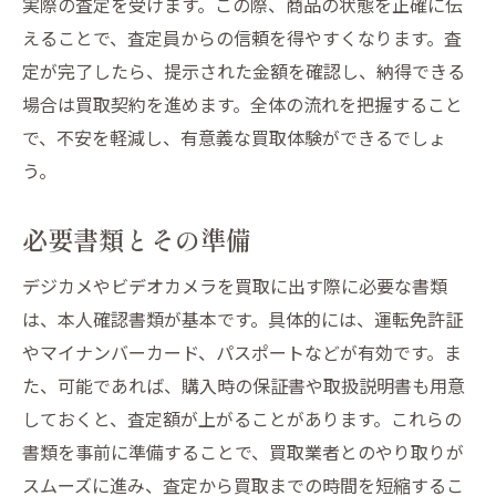
実際の査定を受けます。この際、商品の状態を正確に伝
保管時に避けるべきミス
えることで、査定員からの信頼を得やすくなります。査
山形市での買取を有利に進めるための交渉術
定が完了したら、提示された金額を確認し、納得できる
事前準備で交渉を有利に
場合は買取契約を進めます。全体の流れを把握すること
効果的なコミュニケーションの技術
で、不安を軽減し、有意義な買取体験ができるでしょ
代替案を準備する
う。
相手の立場を理解する
必要書類とその準備
強気で交渉するための心得
成功事例から学ぶ交渉法
デジカメやビデオカメラを買取に出す際に必要な書類
専門業者を選ぶ際にチェックすべきポイント
は、本人確認書類が基本です。具体的には、運転免許証
やマイナンバーカード、パスポートなどが有効です。ま
信頼できる業者の見極め方
た、可能であれば、購入時の保証書や取扱説明書も用意
口コミと評判の確認方法
しておくと、査定額が上がることがあります。これらの
契約条件の比較
書類を事前に準備することで、買取業者とのやり取りが
サポート体制の充実度
スムーズに進み、査定から買取までの時間を短縮するこ