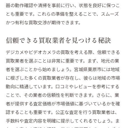
器の動作確認や清掃を事前に行い、状態を良好に保つこ
査定士に好印象を与えるためのポイント
とも重要です。これらの準備を整えることで、スムーズ
買取価格に影響を与える主な要素
かつ有利な買取交渉が期待できます。
最高のコンディションを保つための工夫
付属品の有無が価格に与える影響
信頼できる買取業者を見つける秘訣
高価買取を狙うためのタイミング選び
デジカメやビデオカメラの買取を考える際、信頼できる
市場動向を活かしてデジカメの価値を引き出す
買取業者を選ぶことは非常に重要です。まず、地元の業
秘訣
者を選ぶことから始めましょう。宮城県栗原市には地域
最新の市場トレンドを把握する方法
に根ざした多くの買取業者が存在し、彼らは地域の市場
需要が高まる時期を狙う戦略
動向に精通しています。口コミやレビューを参考にする
中古デジカメの人気機種を知る
ことで、その業者の信頼性を判断できます。さらに、業
者が提供する査定価格が市場価値に基づいているかを確
市場価値を左右するモデルチェンジの影響
認することも重要です。公正な査定を行う買取業者は、
限定モデルやコラボ商品を活かす方法
手数料や査定内容を明確に提示してくれるでしょう。ま
市場の季節変動を利用した買取戦術