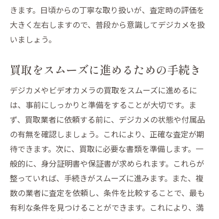
需要が高まる季節を見極める
きます。日頃からの丁寧な取り扱いが、査定時の評価を
中古市場を観察してタイミングを判断
大きく左右しますので、普段から意識してデジカメを扱
売却時期を逃さないための定期的なチェッ
いましょう。
ク
買取をスムーズに進めるための手続き
宮城県栗原市でのデジカメ買取成功体験から学
ぶヒント
デジカメやビデオカメラの買取をスムーズに進めるに
実際の買取経験から得た教訓
は、事前にしっかりと準備をすることが大切です。ま
高価買取を実現した理由を探る
ず、買取業者に依頼する前に、デジカメの状態や付属品
成功事例に学ぶ査定のポイント
の有無を確認しましょう。これにより、正確な査定が期
地域特性を活かした買取戦略
待できます。次に、買取に必要な書類を準備します。一
般的に、身分証明書や保証書が求められます。これらが
経験者が語る買取業者選びの重要性
整っていれば、手続きがスムーズに進みます。また、複
失敗しないための注意事項とアドバイス
数の業者に査定を依頼し、条件を比較することで、最も
有利な条件を見つけることができます。これにより、満