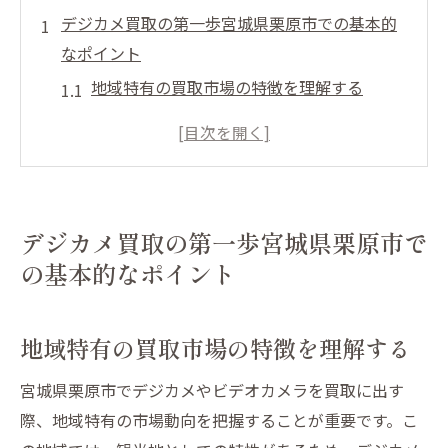
デジカメ買取の第一歩宮城県栗原市での基本的
なポイント
地域特有の買取市場の特徴を理解する
買取に必要な書類と準備事項
信頼できる買取業者を見つける秘訣
査定前に確認すべきデジカメの状態
買取をスムーズに進めるための手続き
デジカメ買取の第一歩宮城県栗原市で
交渉を有利に進めるための基本知識
の基本的なポイント
買取価格を最大化するためのデジカメメンテナ
ンス法
地域特有の買取市場の特徴を理解する
定期的なクリーニングの手順と重要性
バッテリーと充電器の管理方法
宮城県栗原市でデジカメやビデオカメラを買取に出す
際、地域特有の市場動向を把握することが重要です。こ
付属品の整備と保管のコツ