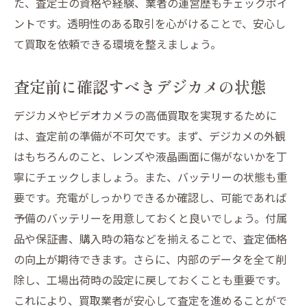
た、査定士の資格や経験、業者の運営歴もチェックポイ
交渉上手になるための買取業者とのコミュニケ
ントです。透明性のある取引を心がけることで、安心し
ーション法
て買取を依頼できる環境を整えましょう。
信頼関係を築くための基本マナー
価格交渉の際の効果的な言い方
査定前に確認すべきデジカメの状態
業者の提案を引き出す質問術
デジカメやビデオカメラの高価買取を実現するために
交渉を円滑に進めるための準備
は、査定前の準備が不可欠です。まず、デジカメの外観
相手の立場を考慮したコミュニケーション
はもちろんのこと、レンズや液晶画面に傷がないかを丁
交渉の結果を文書で確認する重要性
寧にチェックしましょう。また、バッテリーの状態も重
デジカメとビデオカメラの買取タイミングを見
要です。充電がしっかりできるか確認し、可能であれば
極める方法
予備のバッテリーを用意しておくと良いでしょう。付属
品や保証書、購入時の箱などを揃えることで、査定価格
新製品発売前後の動向をチェックする
の向上が期待できます。さらに、内部のデータを全て削
季節やイベントに合わせた買取時期
除し、工場出荷時の設定に戻しておくことも重要です。
買取価格に影響する外的要因を考慮
これにより、買取業者が安心して査定を進めることがで