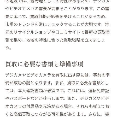
の地域では、観光地としての特性があるため、デジカメ
外装の傷を防ぐための注意点
やビデオカメラの需要が高まることがあります。この需
レンズの保護とメンテナンス法
要に応じて、買取価格が影響を受けることがあるため、
オーバーホールのタイミングを見極める
市場のトレンドを常にチェックすることが大切です。地
宮城県栗原市でのデジカメ買取業者の選び方ガ
元のリサイクルショップや口コミサイトで最新の買取情
イド
報を集め、地域の特性に合った買取戦略を立てましょ
地元での評判が高い買取業者の特徴
う。
オンラインレビューの活用法
買取に必要な書類と準備事項
複数の見積もりを比較するメリット
直接相談できる店舗の選び方
デジカメやビデオカメラを買取に出す際には、事前の準
査定基準の透明性を確認する方法
備が成功の鍵となります。まず、買取に必要な書類とし
アフターサービスが充実している業者
ては、本人確認書類が必須です。これには、運転免許証
やパスポートなどが該当します。また、デジカメやビデ
高価買取を実現するためのビデオカメラ査定の
オカメラの付属品や元箱がある場合、それらも揃えてお
コツ
くと高価買取につながる可能性があります。さらに、機
査定前にすべきビデオカメラの準備