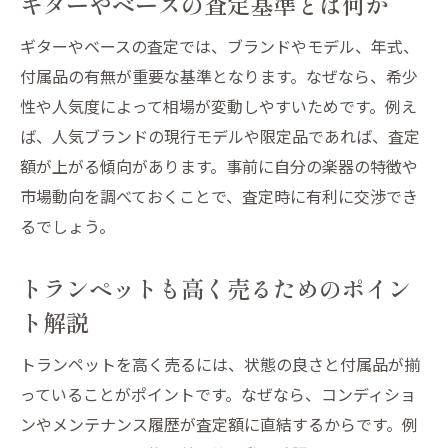
ギターやベースの査定基準とは何か
楽器買取でギターやトランペットも安心売却
ギターやベースの査定では、ブランドやモデル、年式、
ギターやトランペットの買取で安心感を得
付属品の有無が重要な基準となります。なぜなら、希少
る方法
性や人気度によって相場が変動しやすいためです。例え
ベース買取サービスの特徴と選び方
ば、人気ブランドの現行モデルや限定品であれば、査定
楽器の買取でトラブルを防ぐポイント
額が上がる傾向があります。事前に自分の楽器の特徴や
ギターやベースの売却時に気を付けること
市場動向を調べておくことで、査定時に有利に交渉でき
トランペットも安心して売却する手順
るでしょう。
信頼できる楽器買取先を見極める方法
トランペットも高く売るためのポイン
ベース買取を成功させるための準備と工夫
ト解説
ベース買取の前に必要な準備作業
ギターやトランペットも査定前にすること
トランペットを高く売るには、状態の良さと付属品が揃
楽器のメンテナンスで買取額を上げる方法
っていることがポイントです。なぜなら、コンディショ
ギターやベースの付属品整理の重要性
ンやメンテナンス履歴が査定額に直結するからです。例