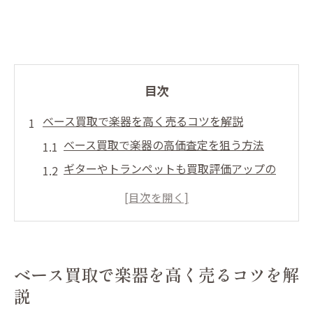
目次
ベース買取で楽器を高く売るコツを解説
ベース買取で楽器の高価査定を狙う方法
ギターやトランペットも買取評価アップの
秘訣
楽器の状態がベース買取に与える影響
買取前に知っておきたい楽器メンテナンス
ギターやベースの査定基準とは何か
ベース買取で楽器を高く売るコツを解
トランペットも高く売るためのポイント解
説
説