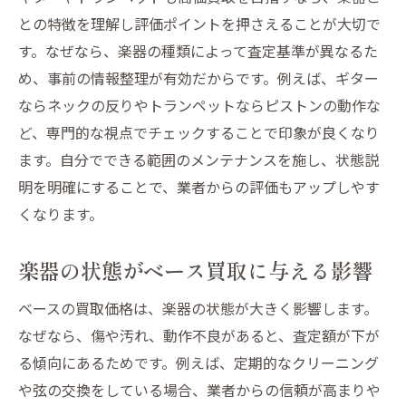
ベース買取でトラブル回避するための工夫
との特徴を理解し評価ポイントを押さえることが大切で
楽器の買取で後悔しないための比較方法
す。なぜなら、楽器の種類によって査定基準が異なるた
信頼できる買取サービスを選ぶポイント
め、事前の情報整理が有効だからです。例えば、ギター
ギターやベースの査定依頼時の注意事項
ならネックの反りやトランペットならピストンの動作な
楽器買取でベースの価値を最大化する秘訣
ど、専門的な視点でチェックすることで印象が良くなり
ベース買取で高価査定を実現するコツ
ます。自分でできる範囲のメンテナンスを施し、状態説
明を明確にすることで、業者からの評価もアップしやす
ギターやトランペットの価値を引き出す方
くなります。
法
楽器の状態管理でベースの買取額アップ
楽器の状態がベース買取に与える影響
買取査定でベースの魅力を伝えるポイント
ベースの買取価格は、楽器の状態が大きく影響します。
ギターやベースを高く売るための準備
なぜなら、傷や汚れ、動作不良があると、査定額が下が
トランペットも価値を高めて売却する方法
る傾向にあるためです。例えば、定期的なクリーニング
ギターやトランペットも納得の査定へ導く
や弦の交換をしている場合、業者からの信頼が高まりや
ギターやトランペットの買取相場を知る重