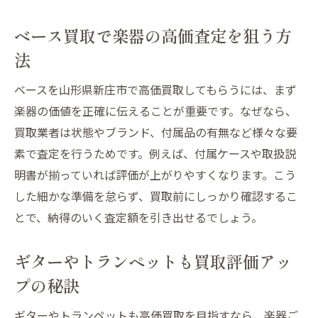
楽器買取でギターとトランペットも高評価
ベース買取で楽器の高価査定を狙う方
ギターやトランペットの買取価格を左右す
法
る要素
ベースとギターの買取で重視されるポイン
ベースを山形県新庄市で高価買取してもらうには、まず
ト
楽器の価値を正確に伝えることが重要です。なぜなら、
楽器買取の専門店選びとその基準
買取業者は状態やブランド、付属品の有無など様々な要
素で査定を行うためです。例えば、付属ケースや取扱説
楽器を高評価で買取してもらう準備方法
明書が揃っていれば評価が上がりやすくなります。こう
ギターやベースの査定を有利に進めるコツ
した細かな準備を怠らず、買取前にしっかり確認するこ
トランペットも納得の買取結果を得る方法
とで、納得のいく査定額を引き出せるでしょう。
ベースやギターの買取で失敗しない方法
楽器買取の落とし穴とベース売却の注意点
ギターやトランペットも買取評価アッ
ギターやトランペットの買取で損をしない
プの秘訣
心得
ギターやトランペットも高価買取を目指すなら、楽器ご