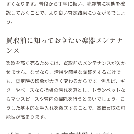
すくなります。普段から丁寧に扱い、売却前に状態を確
要性
認しておくことで、より良い査定結果につながるでしょ
ベースと楽器全体の査定基準を理解する
う。
楽器の特徴を活かした買取交渉法
ギターやベース査定で差をつけるポイント
買取前に知っておきたい楽器メンテナ
トランペットの価値を見極める査定術
ンス
納得のいく楽器買取を実現する方法
楽器を高く売るためには、買取前のメンテナンスが欠か
ベース買取のポイントと楽器売却術の基本
せません。なぜなら、清掃や簡単な調整をするだけで
ベース買取で押さえるべき基本事項
も、査定時の印象が大きく変わるからです。例えば、ギ
ギターやトランペット売却の流れを解説
ターやベースなら指板の汚れを落とし、トランペットな
らマウスピースや管内の掃除を行うと良いでしょう。こ
楽器の準備と査定前のチェックポイント
うした基本的な手入れを徹底することで、高価買取の可
買取で後悔しないための書類や付属品整理
能性が高まります。
ギターやベースをより高く売る工夫
トランペットの売却時に注意したい点