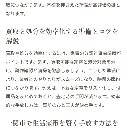
取につながります。基礎を押さえた準備が高評価の鍵と
テレビや扇風機を効率よく整理する方法
なります。
ストーブや健康器具の片付け術を紹介
プリンターなど生活家電の整理手順とは
買取と処分を効率化する準備とコツを
買取と処分を組み合わせた賢い整理法
解説
生活家電整理で押さえるべき実践ポイント
買取や処分を効率化するには、家電の分類と事前準備が
整理後の家電管理で快適空間を実現
ポイントです。まず、買取可能な家電と処分対象を分
買取と処分の違いを知って賢く活用
け、動作確認と清掃を徹底しましょう。こうした準備に
テレビやストーブは買取か処分どちらが
より、業者とのやりとりがスムーズになり、時間の節約
得？
につながります。例えば、不要な家電をリスト化し、付
扇風機やプリンターの買取条件を徹底比較
属品をまとめておくと、査定時の手間が減ります。効率
健康器具など生活家電の賢い分別方法紹介
的な手放し方は、事前のひと工夫が決め手です。
買取不可家電の正しい処分方法を理解しよ
一関市で生活家電を賢く手放す方法を
う