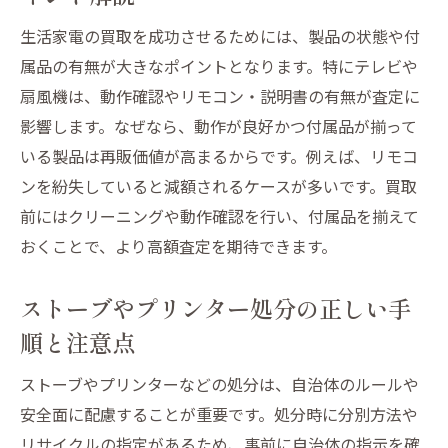
テレビや扇風機など家電整理の新常識
生活家電の買取を成功させるためには、製品の状態や付
最新の家電買取事情とテレビ処分のコツ
属品の有無が大きなポイントとなります。特にテレビや
扇風機やプリンター整理の新しい考え方と
扇風機は、動作確認やリモコン・説明書の有無が査定に
は
影響します。なぜなら、動作が良好かつ付属品が揃って
ストーブや健康器具の処分方法を再確認し
いる製品は再販価値が高まるからです。例えば、リモコ
よう
ンを紛失していると減額されるケースが多いです。買取
前にはクリーニングや動作確認を行い、付属品を揃えて
生活家電を手間なく整理する手順を徹底解
おくことで、より高額査定を期待できます。
説
買取不可の家電整理で注意すべきポイント
ストーブやプリンター処分の正しい手
家電整理でよくある疑問とその解決策
順と注意点
出張サービスで家電買取が手軽に実現
ストーブやプリンターなどの処分は、自治体のルールや
テレビや扇風機の出張買取が選ばれる理由
安全面に配慮することが重要です。処分時に分別方法や
ストーブや健康器具も出張で簡単に買取OK
リサイクルの指定があるため、事前に自治体の指示を確