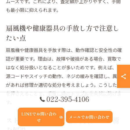
ムーズです。これにより、査定額が上がりやすく、手間
も最小限に抑えられます。
扇風機や健康器具の手放し方で注意し
たい点
扇風機や健康器具を手放す際は、動作確認と安全性の確
認が重要です。理由は、故障や破損がある場合、買取で
はなく処分扱いとなることが多いためです。例えば、電
源コードやスイッチの動作、ネジの緩みを確認し、異常
があれば修理か適切な処分を考えましょう。こうした点
を押さえることで、手放し時のトラブルを未然に防げま
022-395-4106
す。
LINEでお問い合わ
メールでお問い合わせ
ストーブなど生活家電の買取アップ術
せ
を解説