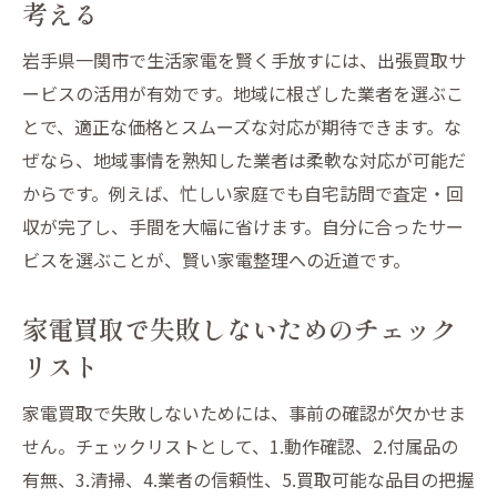
考える
生活家電ごとに違うポイントを押さえて活
用
岩手県一関市で生活家電を賢く手放すには、出張買取サ
買取と処分の選び方で失敗しないコツ
ービスの活用が有効です。地域に根ざした業者を選ぶこ
不要な家電を効率良く手放すコツ
とで、適正な価格とスムーズな対応が期待できます。な
テレビやプリンターを効率よく売却する方
ぜなら、地域事情を熟知した業者は柔軟な対応が可能だ
法
からです。例えば、忙しい家庭でも自宅訪問で査定・回
収が完了し、手間を大幅に省けます。自分に合ったサー
扇風機や健康器具の手放し方で注意したい
ビスを選ぶことが、賢い家電整理への近道です。
点
ストーブなど生活家電の買取アップ術を解
家電買取で失敗しないためのチェック
説
リスト
買取と処分を時短で進めるおすすめの手順
家電整理を効率化するための準備リスト
家電買取で失敗しないためには、事前の確認が欠かせま
せん。チェックリストとして、1.動作確認、2.付属品の
不要家電を賢く手放すタイミングと判断基
有無、3.清掃、4.業者の信頼性、5.買取可能な品目の把握
準