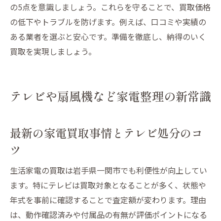
の5点を意識しましょう。これらを守ることで、買取価格
快適な暮らしへ導く家電整理のヒント
の低下やトラブルを防げます。例えば、口コミや実績の
生活家電の買取と処分が快適空間を生む理
ある業者を選ぶと安心です。準備を徹底し、納得のいく
由
買取を実現しましょう。
テレビや扇風機整理で暮らしを一新する方
法
ストーブや健康器具の整理がもたらす効果
テレビや扇風機など家電整理の新常識
プリンターなど不要家電を減らすメリット
紹介
最新の家電買取事情とテレビ処分のコ
家電整理の工夫で日々の生活をもっと快適
ツ
に
買取や処分の工夫で快適な生活環境を実現
生活家電の買取は岩手県一関市でも利便性が向上してい
ます。特にテレビは買取対象となることが多く、状態や
年式を事前に確認することで査定額が変わります。理由
は、動作確認済みや付属品の有無が評価ポイントになる