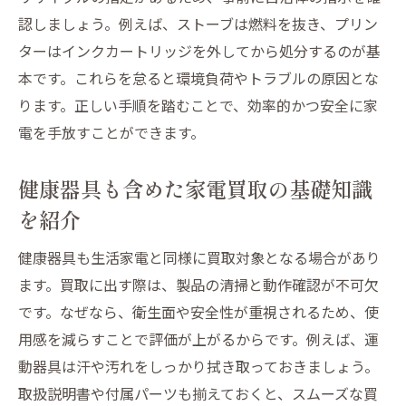
プリンターや生活家電の査定ポイント解説
認しましょう。例えば、ストーブは燃料を抜き、プリン
出張買取サービスの利用手順と注意点
ターはインクカートリッジを外してから処分するのが基
家電の出張買取で便利なサービスを比較
本です。これらを怠ると環境負荷やトラブルの原因とな
買取業者選びで失敗しないコツを伝授
ります。正しい手順を踏むことで、効率的かつ安全に家
プリンターや健康器具も安心して処分
電を手放すことができます。
プリンター処分時の買取と無料回収の違い
健康器具も含めた家電買取の基礎知識
健康器具やテレビなど家電の適切な手放し
を紹介
方
ストーブや扇風機の処分手順を詳しく解説
健康器具も生活家電と同様に買取対象となる場合があり
生活家電を安心して処分するポイント紹介
ます。買取に出す際は、製品の清掃と動作確認が不可欠
買取不可家電の正しい処分方法に注目
です。なぜなら、衛生面や安全性が重視されるため、使
用感を減らすことで評価が上がるからです。例えば、運
処分から買取まで安心して任せるための方
動器具は汗や汚れをしっかり拭き取っておきましょう。
法
取扱説明書や付属パーツも揃えておくと、スムーズな買
生活家電のスムーズな整理術を解説