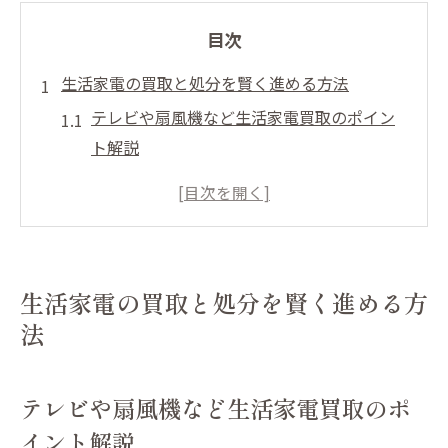
目次
生活家電の買取と処分を賢く進める方法
テレビや扇風機など生活家電買取のポイン
ト解説
ストーブやプリンター処分の正しい手順と
注意点
健康器具も含めた家電買取の基礎知識を紹
介
生活家電の買取と処分を賢く進める方
買取と処分を効率化する準備とコツを解説
法
一関市で生活家電を賢く手放す方法を考え
る
テレビや扇風機など生活家電買取のポ
家電買取で失敗しないためのチェックリス
イント解説
ト