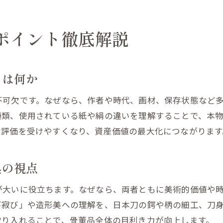
古銭や置物を安全に買取依頼するポイント
信頼できる骨董品買取業者の見極め方とは
ポイント徹底解説
福島市で骨董品売却時の注意点を詳しく解説
LINE査定や出張買取を活用した売却の流れ
オンライン査定を活用した骨董品の売却術
とは何か
骨董品LINE査定を活用した簡単売却ステップ
不可欠です。なぜなら、作者や時代、画材、保存状態など
茶道具や掛け軸をオンラインで査定するメリット
種類、使用されている紙や絹の違いを理解することで、本
日本刀や古銭のオンライン査定で気を付ける点
な評価を受けやすくなり、資産価値の最大化につながります
福島市の出張買取とオンライン査定の組み合わせ
置物や茶道具の査定価格アップを狙う方法
具の視点
骨董品買取でオンラインサービスを選ぶ基準
が大いに役立ちます。なぜなら、両者ともに美術的価値や
大切な骨董品を次世代へ継ぐための実践知識
び寂び」や造形美への理解を、日本刀の鍔や柄の細工、刀
骨董品や茶道具の継承で大切な準備と配慮
取り入れることで、骨董品全体の目利き力が向上します。