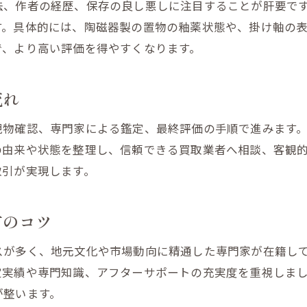
法、作者の経歴、保存の良し悪しに注目することが肝要で
買取査定を上げるための保管方法とポイント
す。具体的には、陶磁器製の置物の釉薬状態や、掛け軸の
日本刀や古銭の価値を見逃さない査定方法
で、より高い評価を得やすくなります。
遺品整理時に知るべき骨董品鑑定の基礎知識
骨董品や茶道具の遺品整理で注意すべき点
流れ
掛け軸や置物の鑑定で知っておきたい基礎
現物確認、専門家による鑑定、最終評価の手順で進みます
日本刀や古銭が遺品に含まれる場合の対応法
の由来や状態を整理し、信頼できる買取業者へ相談、客観
骨董品買取のプロに依頼するメリットを解説
取引が実現します。
福島市の出張査定を遺品整理で賢く使う方法
査定前にチェックすべき骨董品の保存状態
方のコツ
茶道具や掛け軸を安心して売却するために
スが多く、地元文化や市場動向に精通した専門家が在籍し
骨董品や茶道具を安心して売るための心得
定実績や専門知識、アフターサポートの充実度を重視しま
掛け軸・日本刀の売却時に避けたい失敗例
が整います。