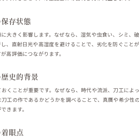
掛け軸や日本刀を資産として守るポイント
古銭や置物の価値を伝えるための保管方法
の保存状態
骨董品買取と継承を両立させる賢い選択肢
値に大きく影響します。なぜなら、湿気や虫食い、シミ、
福島市で受け継がれる骨董品の活用方法
管し、直射日光や高湿度を避けることで、劣化を防ぐこと
専門家による鑑定で大切な資産を守る秘訣
アが高評価につながります。
の歴史的背景
ておくことが重要です。なぜなら、時代や流派、刀工によ
な刀工の作であるかどうかを調べることで、真贋や希少性
ができます。
の着眼点