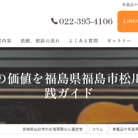
骨董品
022-395-4106
LIN
業内容
依頼、相談の流れ
よくある質問
ギャラリー
の価値を福島県福島市松
践ガイド
宮城県仙台市の出張買取なら鑑定堂
コラム
骨董品や茶道