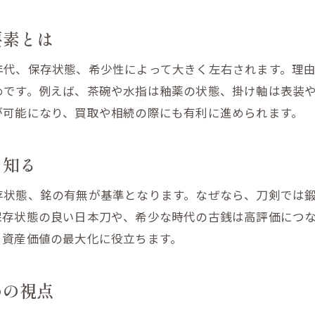
福島市で活用できる骨董品LINE査定の特徴
要素とは
福島市松川町で骨董品買取を成功させる方法
骨董品買取を高くするための準備とポイント
年代、保存状態、希少性によって大きく左右されます。理
めです。例えば、茶碗や水指は釉薬の状態、掛け軸は表装
茶道具や掛け軸の出張査定を賢く利用する方法
が可能になり、買取や相続の際にも有利に進められます。
日本刀や置物の買取依頼時の注意点を解説
古銭や茶道具の査定で信頼される業者の選び方
を知る
福島市の骨董品買取サービスのメリットとは
オンライン査定と店舗買取の違いと活用法
存状態、銘の有無が基準となります。なぜなら、刀剣では
古銭や置物の高価買取を叶える秘訣
保存状態の良い日本刀や、希少な時代の古銭は高評価につ
、資産価値の最大化に役立ちます。
骨董品や古銭の高価買取を実現するコツ
置物査定時に重要な骨董品知識を身につける
めの視点
茶道具・掛け軸と古銭の買取相場の違い解説
福島市で人気の骨董品買取サービス活用術