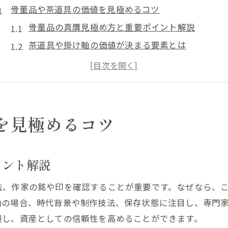
骨董品や茶道具の価値を見極めるコツ
骨董品の真贋見極め方と重要ポイント解説
茶道具や掛け軸の価値が決まる要素とは
日本刀や古銭の特徴と評価基準を知る
置物や掛け軸を高く評価するための視点
骨董品買取で押さえたい査定の流れ
福島市の骨董品買取事情と選び方のコツ
を見極めるコツ
掛け軸や日本刀の査定ポイント徹底解説
掛け軸査定に必要な骨董品知識とは何か
イント解説
日本刀の価値判断に役立つ茶道具の視点
法、作家の銘や印を確認することが重要です。なぜなら、
骨董品買取で注目される掛け軸の保存状態
軸の場合、時代背景や制作技法、保存状態に注目し、専門
査定時に知っておきたい日本刀の歴史的背景
握し、資産としての信頼性を高めることができます。
置物や古銭と掛け軸の比較査定の着眼点