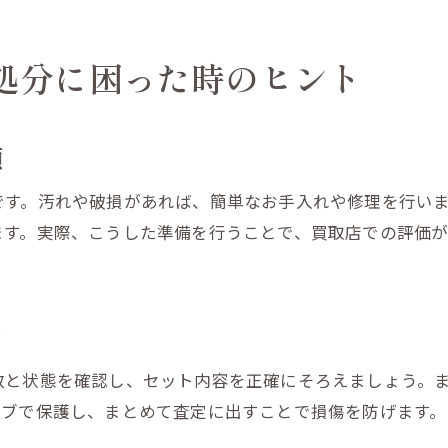
引き取りサービスで片付けが簡単に
リサイクルショップ利用の新しい発見
処分に困った時のヒント
買取や処分で生まれる空間の活用法
スマートな暮らしを実現する買取術
不要なおもちゃの処分を成功させる秘訣
順
おもちゃ買取で後悔しない選び方
です。汚れや破損があれば、簡単なお手入れや修理を行い
ゲームや人形の処分で失敗しないコツ
ます。実際、こうした準備を行うことで、買取店での評価
カードゲームを手放す最適なタイミング
。
引き取りサービスでストレス軽減する方法
リサイクルショップ利用時の注意ポイント
ツ
効率的な処分フローで手間を省く工夫
数と状態を確認し、セット内容を正確にそろえましょう。
カードゲームやおもちゃの引き取り活用術
ーブで保護し、まとめて査定に出すことで損傷を防げます。
カードゲーム一括引き取りのメリット