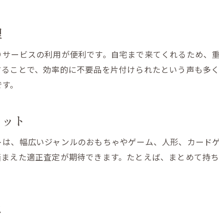
おもちゃや人形の処分を簡単にする方法
ゲーム買取のポイントと注意点解説
理
リサイクルショップと引き取りの違い
りサービスの利用が便利です。自宅まで来てくれるため、
処分と買取サービスの使い分け方
することで、効率的に不要品を片付けられたという声も多
不要品整理で快適な生活を叶えるコツ
です。
リット
トは、幅広いジャンルのおもちゃやゲーム、人形、カード
踏まえた適正査定が期待できます。たとえば、まとめて持
は