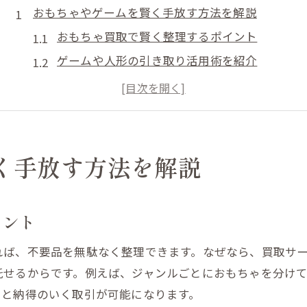
おもちゃやゲームを賢く手放す方法を解説
おもちゃ買取で賢く整理するポイント
ゲームや人形の引き取り活用術を紹介
カードゲーム処分時に押さえたいコツ
リサイクルショップでの買取の流れ解説
不要品を高く売るための準備方法
引き取り・処分サービスの選び方ガイド
く手放す方法を解説
人形やカードゲームの処分に困った時のヒント
人形の買取や処分のおすすめ手順
イント
カードゲームを安全に手放すコツ
れば、不要品を無駄なく整理できます。なぜなら、買取サ
引き取りサービスで手間なく整理
託せるからです。例えば、ジャンルごとにおもちゃを分け
リサイクルショップの活用のメリット
けと納得のいく取引が可能になります。
お得な買取に繋がる事前準備とは