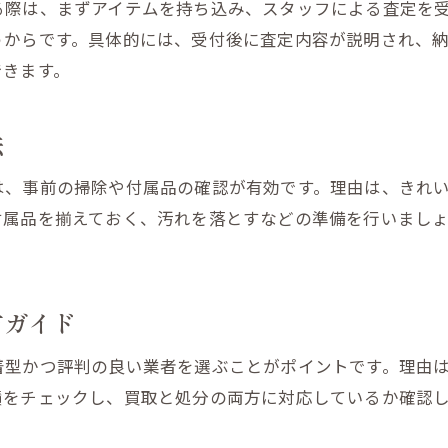
る際は、まずアイテムを持ち込み、スタッフによる査定を
買取前のチェックリストを活用しよう
うからです。具体的には、受付後に査定内容が説明され、
不要品を賢く処分するための工夫
できます。
効率的な査定で高く売るためのポイント紹介
おもちゃ買取査定で注目される特徴
法
ゲームや人形の状態チェックの秘訣
は、事前の掃除や付属品の確認が有効です。理由は、きれ
カードゲームの価値を上げる保存法
付属品を揃えておく、汚れを落とすなどの準備を行いまし
リサイクルショップ査定時の注意点
高価買取につながる事前準備を徹底
引き取りサービスの査定活用テクニック
方ガイド
ゲームや人形の買取で暮らしをスマートに
着型かつ評判の良い業者を選ぶことがポイントです。理由
おもちゃやゲームの買取体験談を紹介
績をチェックし、買取と処分の両方に対応しているか確認
人形やカードゲームを売るメリット解説