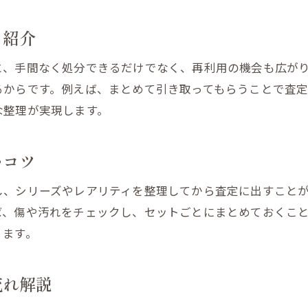
ゲームやおもちゃの処分方法の比較
を紹介
引き取りサービスでおもちゃ整理がラクになる
出張買取でおもちゃ整理が簡単に進む理由
と、手間なく処分できるだけでなく、再利用の機会も広が
るからです。例えば、まとめて引き取ってもらうことで査
ゲームや人形の引き取り対応範囲とは
な整理が実現します。
カードゲームのまとめ売りで効率化
リサイクルショップの引き取り実例紹介
いコツ
買取と処分サービスの違いを知ろう
宅配買取のメリットと利用方法解説
し、シリーズやレアリティを整理してから査定に出すこと
大河原町で中古買取を活用するコツとは
ば、傷や汚れをチェックし、セットごとにまとめておくこ
ります。
おもちゃやゲームの買取相場を把握する
人形やカードゲームの査定ポイント公開
流れ解説
リサイクルショップで高く売る方法とは
効率的な引き取りサービスの選び方