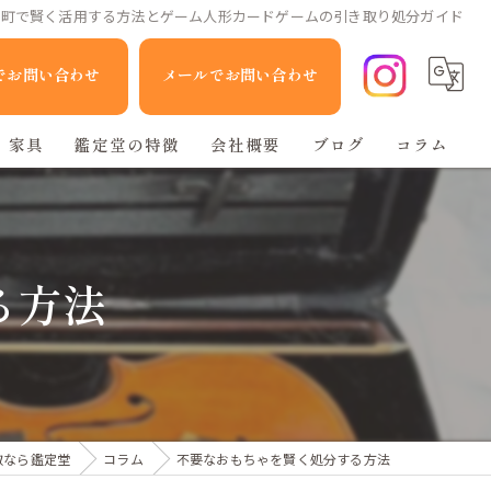
原町で賢く活用する方法とゲーム人形カードゲームの引き取り処分ガイド
Eでお問い合わせ
メールでお問い合わせ
家具
鑑定堂の特徴
会社概要
ブログ
コラム
家電
人形
る方法
ブランド品
不用品回収
取なら鑑定堂
コラム
不要なおもちゃを賢く処分する方法