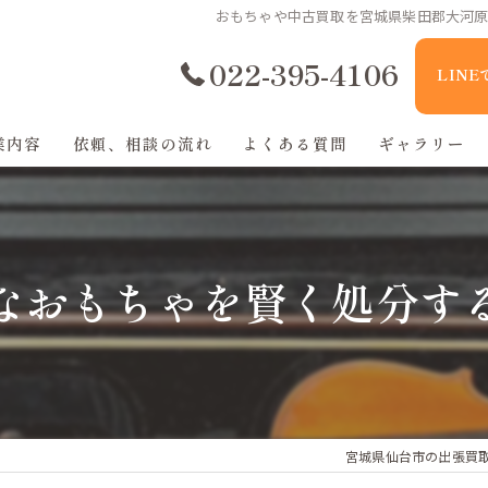
おもちゃや中古買取を宮城県柴田郡大河
022-395-4106
LIN
業内容
依頼、相談の流れ
よくある質問
ギャラリー
なおもちゃを賢く処分す
宮城県仙台市の出張買