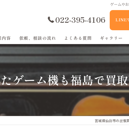
ゲームや
022-395-4106
LIN
業内容
依頼、相談の流れ
よくある質問
ギャラリー
れたゲーム機も福島で買取
宮城県仙台市の出張