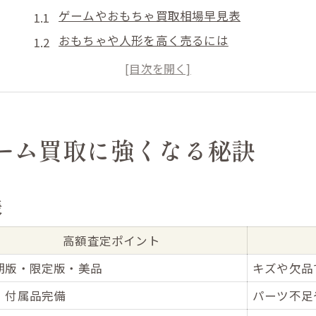
ゲームやおもちゃ買取相場早見表
おもちゃや人形を高く売るには
引き取りや処分の流れを知る
壊れたゲーム機も査定対象に
買取時に注意したいポイント
おもちゃや人形の賢い査定活用術を解説
ーム買取に強くなる秘訣
人形・おもちゃ査定ポイント一覧
状態別おもちゃ買取の判断基準
表
福島市でお得な引き取り方法
おもちゃ処分で後悔しない選択
高額査定ポイント
レトロおもちゃの価値を見極める
期版・限定版・美品
キズや欠品
カードゲームの高価買取を実現するコツ
・付属品完備
パーツ不足
カードゲーム買取価格比較表