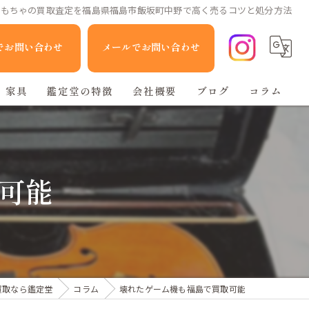
おもちゃの買取査定を福島県福島市飯坂町中野で高く売るコツと処分方法
Eでお問い合わせ
メールでお問い合わせ
家具
鑑定堂の特徴
会社概要
ブログ
コラム
家電
人形
可能
ブランド品
不用品回収
買取なら鑑定堂
コラム
壊れたゲーム機も福島で買取可能