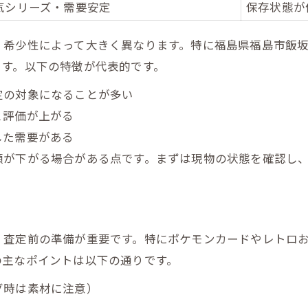
気シリーズ・需要安定
保存状態が
高額査定を狙う状態の整え方
引き取り依頼時の注意点まとめ
、希少性によって大きく異なります。特に福島県福島市飯
ます。以下の特徴が代表的です。
レアカードの価値判断基準
福島市で人気の買取方法とは
定の対象になることが多い
と評価が上がる
壊れたゲーム機も引き取り可能な理由とは
した需要がある
壊れたゲーム機買取可能な条件
額が下がる場合がある点です。まずは現物の状態を確認し
ジャンク品でも査定額が付く理由
引き取りサービスの仕組み解説
処分と買取の損しない選び方
壊れたおもちゃとの違いに注目
、査定前の準備が重要です。特にポケモンカードやレトロ
の主なポイントは以下の通りです。
レトロおもちゃの価値を見極めるポイント
レトロおもちゃ人気アイテム一覧
グ時は素材に注意）