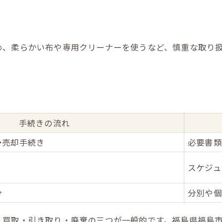
高価買取が期待できる特徴解説
査定で注目される付属品とは
古いカードゲームの価値基準
め、柔らかい布や専用クリーナーを使うなど、慎重な取り
買取と処分どちらがお得か比較
不要なアイテムを損せず処分する方法
ゲームやおもちゃ処分方法比較表
引き取りサービスを利用する利点
買取と処分のタイミングを見極める
手続きの流れ
処分時のトラブル回避術を伝授
→売却手続き
必要書類
カードゲーム処分の注意点まとめ
り
スケジュ
分
分別や個
、買取・引き取り・廃棄の三つが一般的です。福島県福島