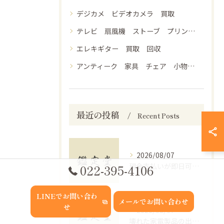
デジカメ ビデオカメラ 買取
テレビ 扇風機 ストーブ プリンター 健康器具 生活家電 買取 処分
エレキギター 買取 回収
アンティーク 家具 チェア 小物入れ 出張買取
最近の投稿
Recent Posts
2026/08/07
現金支払いが即日可能な福島県福島市で空き家や遺品整理に役立つ買取の活用法
022-395-4106
LINEでお問い合わ
メールでお問い合わせ
せ
2026/08/07
壊れた家電製品の出張買取で警告ポイントと安全な業者選び徹底解説