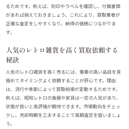
るためです。例えば、刻印やラベルを確認し、付属書類
家具や雑貨の買取価格交渉のポイント
があれば揃えておきましょう。これにより、買取業者が
納得できる相場を知るための情報収集
正確な査定をしやすくなり、納得の価格につながりま
アンティーク雑貨を手放す前の注意点
す。
レトロ雑貨買取前に確認したい事項
アンティーク雑貨を安全に売る準備法
人気のレトロ雑貨を高く買取依頼する
家具や雑貨の保存状態が査定に与える影響
秘訣
買取手続きで見落としやすい注意点
人気のレトロ雑貨を高く売るには、需要の高い品目を見
アンティーク買取のリスクを避けるコツ
極めてタイミングよく依頼することが肝心です。理由
高価買取を目指すための査定ポイント
は、流行や季節によって買取相場が変動するためです。
レトロ雑貨査定で高評価を得る方法
例えば、昭和レトロの食器や家具は一定の人気があり、
アンティーク雑貨の状態チェックポイント
状態が良いと高評価が期待できます。市場動向をチェッ
クし、売却時期を工夫することで高額査定を狙いましょ
家具や雑貨の価値を引き出すアピール法
う。
アンティーク買取で査定額が上がる工夫