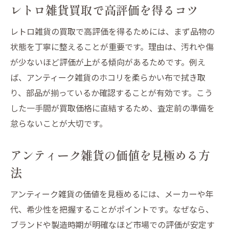
レトロ雑貨買取で高評価を得るコツ
信頼できる買取業者選びの基準
レトロ雑貨の買取で高評価を得るためには、まず品物の
雑貨や家具を手放す前に確認する事項
状態を丁寧に整えることが重要です。理由は、汚れや傷
買取査定前に準備したいポイント
が少ないほど評価が上がる傾向があるためです。例え
村田町で雑貨や家具を賢く買取依頼
ば、アンティーク雑貨のホコリを柔らかい布で拭き取
レトロ雑貨買取の流れを詳しく解説
り、部品が揃っているか確認することが有効です。こう
アンティーク家具買取のおすすめ活用法
した一手間が買取価格に直結するため、査定前の準備を
持ち込み買取と出張買取の選び方
怠らないことが大切です。
村田町で高額買取を目指すポイント
アンティーク雑貨の価値を見極める方
雑貨・家具を賢く査定依頼する方法
法
買取相場を知り納得価格を引き出すコツ
アンティーク雑貨買取相場の見極め方
アンティーク雑貨の価値を見極めるには、メーカーや年
レトロ雑貨の買取価格を調べる方法
代、希少性を把握することがポイントです。なぜなら、
ブランドや製造時期が明確なほど市場での評価が安定す
相場情報を活かして高値を狙うコツ