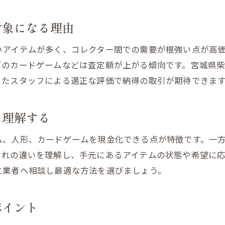
人形やカードゲームも一緒に処分できる秘訣
対象になる理由
買取と処分を同時に進めるメリットとは
いアイテムが多く、コレクター間での需要が根強い点が高
引き取りサービス選びで損しないポイント
ズのカードゲームなどは査定額が上がる傾向です。宮城県
大量処分時の買取査定アップを目指す方法
ったスタッフによる適正な評価で納得の取引が期待できま
手軽に利用できるおもちゃ買取サービスの選び方
ゲームやおもちゃ買取サービスの比較ポイント
を理解する
人形・カードゲーム対応のサービス活用術
引き取りや宅配で処分が楽になる理由とは
ム、人形、カードゲームを現金化できる点が特徴です。一
ぞれの違いを理解し、手元にあるアイテムの状態や希望に
査定の簡単さと手間の少なさを見極める方法
に業者へ相談し最適な方法を選びましょう。
処分まで安心して任せられる業者の選び方
ゲームや人形を賢く処分するポイントを紹介
ポイント
おもちゃやゲームを高額買取につなげるコツ