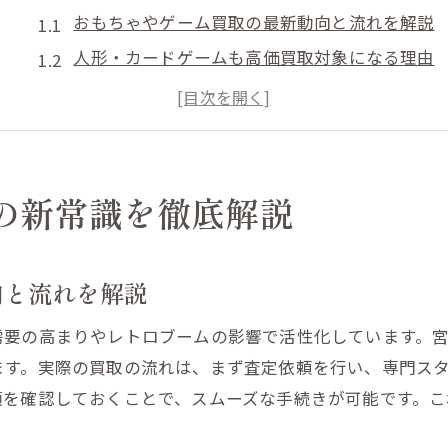
おもちゃやゲーム買取の最新動向と流れを解説
人形・カードゲームも高価買取対象になる理由
買取と引き取りサービスの違いを理解する
まとめて処分する際の注意点とポイント
おもちゃ買取の査定基準と高評価のコツ
人形やカードゲーム整理なら高価引き取りも可能
の新常識を徹底解説
人形やカードゲームを高価買取に導く方法
引き取りサービス利用時のメリットを解説
向と流れを解説
おもちゃ・ゲームと一緒に売る際の注意点
需要の高まりやレトロブームの影響で活性化しています。
まとめ処分で査定額が上がるケースとは
ます。実際の買取の流れは、まず査定依頼を行い、専門ス
安心して任せられる買取業者の見極め方
類を確認しておくことで、スムーズな手続きが可能です。こ
まとめて処分を考える方へ最適な買取方法
おもちゃやゲームの一括まとめ買取の流れ