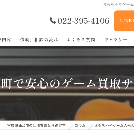
おもちゃやゲー
022-395-4106
LIN
業内容
依頼、相談の流れ
よくある質問
ギャラリー
原町で安心のゲーム買取サ
宮城県仙台市の出張買取なら鑑定堂
コラム
おもちゃやゲーム人形