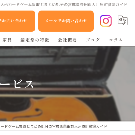
ム人形カードゲーム買取とまとめ処分の宮城県柴田郡大河原町徹底ガイド
Eでお問い合わせ
メールでお問い合わせ
家具
鑑定堂の特徴
会社概要
ブログ
コラム
家電
人形
ービス
ブランド品
不用品回収
カードゲーム買取とまとめ処分の宮城県柴田郡大河原町徹底ガイド