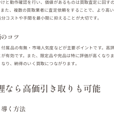
人形やカードゲームまとめ処分の具体策
分けと動作確認を行い、価値があるものは買取査定に回す
買取と引き取りサービスを組み合わせた活用法
。また、複数の買取業者に査定依頼をすることで、より高
処分コストや手間を最小限に抑えることが大切です。
処分前に査定を依頼するタイミングの見極め
ゲーム・人形の状態による査定ポイント解説
価のコツ
買取に役立つ査定のコツと注意点とは何か
おもちゃやゲーム査定で見落としがちな点
・付属品の有無・市場人気度などが主要ポイントです。高
人形・カードゲーム査定額を上げる準備法
とが有効です。また、限定品や完品は特に評価が高くなり
引き取り・処分時のトラブル回避ポイント
くなり、納得のいく買取につながります。
まとめて査定に出す際の具体的な手順
買取サービス利用時の必要書類と流れ
理なら高価引き取りも可能
に導く方法