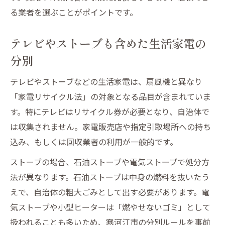
る業者を選ぶことがポイントです。
壊れた扇風機の適切な回収方法を知ろう
壊れた扇風機の安全な処分手順
テレビやストーブも含めた生活家電の
テレビや生活家電処分の注意点
分別
プリンターや健康器具の回収事例
テレビやストーブなどの生活家電は、扇風機と異なり
自治体と回収業者の使い分け方
「家電リサイクル法」の対象となる品目が含まれていま
ストーブなど壊れた家電の扱い
す。特にテレビはリサイクル券が必要となり、自治体で
ストーブやプリンターを手放す際の注意点
は収集されません。家電販売店や指定引取場所への持ち
ストーブやプリンター回収の基本知識
込み、もしくは回収業者の利用が一般的です。
生活家電の買取活用でお得に整理
ストーブの場合、石油ストーブや電気ストーブで処分方
扇風機やテレビの処分方法も比較
法が異なります。石油ストーブは中身の燃料を抜いたう
健康器具も含めた一括処分のコツ
えで、自治体の粗大ごみとして出す必要があります。電
自治体ルールで確認すべきポイント
気ストーブや小型ヒーターは「燃やせないゴミ」として
扱われることも多いため、寒河江市の分別ルールを事前