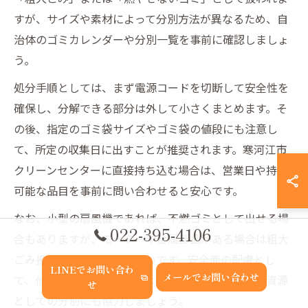
すが、サイズや素材によって分別方法が異なるため、自
治体のゴミカレンダーや分別一覧を事前に確認しましょ
う。
処分手順としては、まず電源コードを切断して安全性を
確保し、分解できる部分は外して小さくまとめます。そ
の後、指定のゴミ袋サイズやゴミ袋の値段にも注意し
て、所定の収集日に出すことが推奨されます。寒河江市
クリーンセンターに直接持ち込む場合は、営業日や持込
可能な品目を事前に問い合わせると安心です。
なお、小型の扇風機であれば、不燃ゴミとして出せる場
022-395-4106
合もありますが、モーターや金属部品がある場合は粗大
ごみ扱いとなるケースも多いです。安全面の配慮とし
LINEでお問い合わ
メールでお問い合わせ
て、他の家電と混載しないよう注意し、リサイクル資源
せ
としての分別にも協力しましょう。