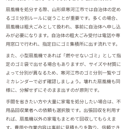
自治体ルールとゴミカレンダーの活用術
扇風機を処分する際、山形県寒河江市では自治体の定め
回収業者を利用する際のチェックポイント
るゴミ分別ルールに従うことが重要です。多くの場合、
健康器具や生活家電の買取活用術
扇風機は粗大ごみとして扱われ、事前に自治体へ申し込
健康器具と生活家電の買取ポイント
みが必要になります。自治体の粗大ごみ受付は電話や専
テレビやプリンターも高価買取のコツ
用窓口で行われ、指定日にゴミ集積所に出す流れです。
ストーブや扇風機の査定基準を解説
また、小型扇風機であれば「燃やせないゴミ」として指
買取不可品の処分方法も押さえよう
定のゴミ袋で出せる場合もありますが、サイズや材質に
効率的な買取と回収の流れを紹介
よって分別が異なるため、寒河江市のゴミ分別一覧やゴ
処分を迷ったら確認したい自治体ルール
ミカレンダーで必ず確認しましょう。壊れた扇風機も同
寒河江市の家電処分ルール総まとめ
様に、分解せずにそのまま出すのが原則です。
扇風機やテレビの回収対象を確認
手間を省きたい方や大量に家電を処分したい場合は、不
プリンターや健康器具も分別が重要
用品回収業者への依頼も選択肢です。出張回収を利用す
れば、扇風機以外の家電もまとめて回収してもらえま
ゴミカレンダーや分別一覧の見方
す。費用や作業内容は事前に見積もりを取り、信頼でき
自治体と回収業者の違いを理解しよう