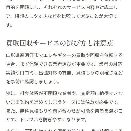
目的を明確にし、それぞれのサービス内容や対応エリ
買取回収サービスの比較と選び方
ア、相談のしやすさなどを比較して選ぶことが大切で
不要品回収で得するエレキギター処分術
す。
エレキギター回収の最適なタイミングとは
エレキギター買取回収のおすすめ時期
買取回収サービスの選び方と注意点
季節ごとに異なる回収・買取の傾向
山形県寒河江市でエレキギターの買取や回収を依頼する
引越しや断捨離時に活用したい回収法
場合、まず信頼できる業者選びが重要です。業者の対応
買取価格が上がるタイミングを見極める
実績や口コミ、出張対応の有無、見積もりの明確さなど
エレキギター回収依頼前に確認すべき点
を事前に確認しましょう。
買取と回収を比較したスマートな手放し方
特に、料金体系が不明瞭な業者や、査定額に納得できな
エレキギター買取と回収のメリット比較
いまま契約を進めてしまうケースには注意が必要です。
買取回収サービスの選択基準を解説
また、無料見積もりや問い合わせが可能な業者を選ぶこ
どちらがお得？買取回収の判断ポイント
とで、トラブルを防ぎやすくなります。
楽器の状態別おすすめ手放し方法
さらに、買取だけでなく回収や処分も一括で依頼できる