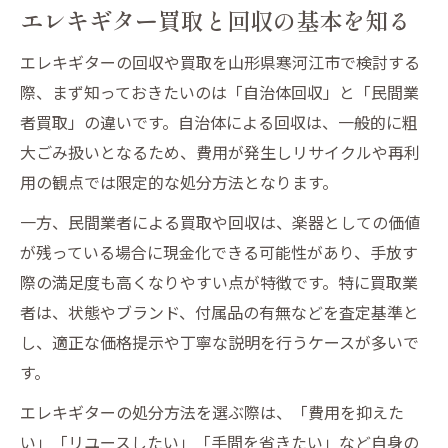
エレキギターの状態別おすすめ回収法
エレキギター買取と回収の基本を知る
買取査定のポイントと回収の連携方法
エレキギターの回収や買取を山形県寒河江市で検討する
回収から買取までのスムーズな進め方
際、まず知っておきたいのは「自治体回収」と「民間業
不要なエレキギター回収で安心片付け
者買取」の違いです。自治体による回収は、一般的に粗
エレキギター回収で片付けがラクになる理
大ごみ扱いとなるため、費用が発生しリサイクルや再利
由
用の観点では限定的な処分方法となります。
買取回収サービスの適切な選び方
一方、民間業者による買取や回収は、楽器としての価値
回収前にやるべきエレキギターの準備
が残っている場合に現金化できる可能性があり、手放す
安心できる買取業者の見極めポイント
際の満足度も高くなりやすい点が特徴です。特に買取業
効率よく片付けるための回収活用法
者は、状態やブランド、付属品の有無などを査定基準と
効率よくエレキギターを買取処分するには
し、適正な価格提示や丁寧な説明を行うケースが多いで
エレキギター買取回収で無駄なく処分
す。
効率的な買取回収の流れとポイント
エレキギターの処分方法を選ぶ際は、「費用を抑えた
高価買取を狙うための事前チェック
い」「リユースしたい」「手間を省きたい」など自身の