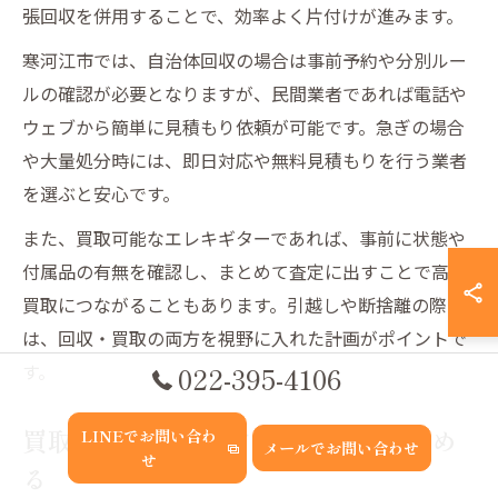
張回収を併用することで、効率よく片付けが進みます。
寒河江市では、自治体回収の場合は事前予約や分別ルー
ルの確認が必要となりますが、民間業者であれば電話や
ウェブから簡単に見積もり依頼が可能です。急ぎの場合
や大量処分時には、即日対応や無料見積もりを行う業者
を選ぶと安心です。
また、買取可能なエレキギターであれば、事前に状態や
付属品の有無を確認し、まとめて査定に出すことで高価
買取につながることもあります。引越しや断捨離の際
は、回収・買取の両方を視野に入れた計画がポイントで
す。
022-395-4106
買取価格が上がるタイミングを見極め
LINEでお問い合わ
メールでお問い合わせ
せ
る