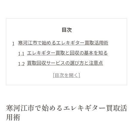
目次
寒河江市で始めるエレキギター買取活用術
エレキギター買取と回収の基本を知る
買取回収サービスの選び方と注意点
高く売るためのエレキギター事前準備法
安心して利用できる買取回収の流れ
自治体と民間業者の活用ポイント
買取も視野に入れた回収方法を解説
寒河江市で始めるエレキギター買取活
エレキギター買取回収の申込手順と流れ
用術
買取に強い業者と回収サービスの違い