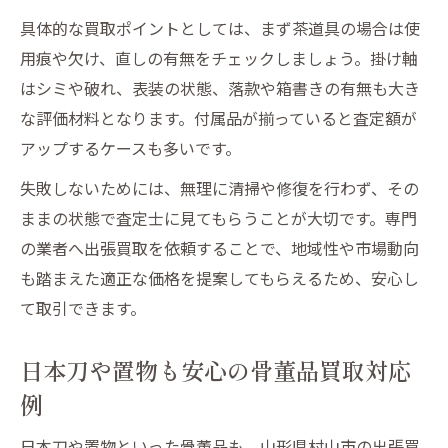
茶道具や掛け軸の買取依頼時の注意事項
具体的な買取ポイントとしては、まず茶道具の場合は使
日本刀や置物の出張査定で確認すべき点
用痕や欠け、直しの有無をチェックしましょう。掛け軸
古銭など骨董品買取 注意点を押さえる
はシミや破れ、表装の状態、落款や箱書きの有無も大き
骨董品買取持ち込みと出張の違いを解説
な評価材料となります。付属品が揃っていると査定額が
アップするケースも多いです。
失敗しないためには、無理に清掃や修復を行わず、その
ままの状態で査定士に見てもらうことが大切です。専門
の業者へ出張買取を依頼することで、地域性や市場動向
も踏まえた適正な価格を提案してもらえるため、安心し
て取引できます。
日本刀や置物も安心の骨董品買取対応
例
日本刀や置物といった骨董品も、山形県村山市の出張買