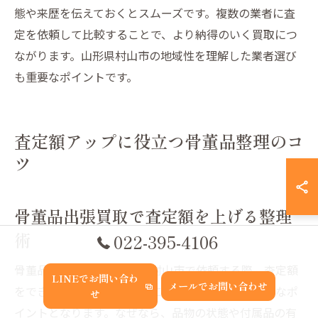
態や来歴を伝えておくとスムーズです。複数の業者に査
定を依頼して比較することで、より納得のいく買取につ
ながります。山形県村山市の地域性を理解した業者選び
も重要なポイントです。
査定額アップに役立つ骨董品整理のコ
ツ
骨董品出張買取で査定額を上げる整理
術
022-395-4106
骨董品の出張買取を山形県村山市で依頼する際、査定額
LINEでお問い合わ
メールでお問い合わせ
をできるだけ高くするためには、事前の整理が重要なポ
せ
イントとなります。なぜなら、品物の状態や付属品の有