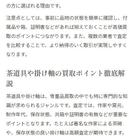
古銭や置物の骨董品買取で重要な査定要素
の方に選ばれる理由です。
茶道具や日本刀も対象の出張買取相談法
注意点としては、事前に品物の状態を簡単に確認し、付
骨董品買取 山形の相場を知るための方法
属品や箱、証明書などがあれば揃えておくことが高価買
骨董品買取 注意点を事前に確認して安心
取のポイントにつながります。また、複数の業者で査定
を比較することで、より納得のいく取引が実現しやすく
壺 骨董品買取を利用する際のポイント
なります。
査定額アップに役立つ骨董品整理のコツ
骨董品出張買取で査定額を上げる整理術
茶道具や掛け軸の買取ポイント徹底解
茶道具や掛け軸の付属品は必ず揃えよう
説
日本刀や置物の保管状態が買取額に影響
茶道具や掛け軸は、骨董品買取の中でも特に専門的な知
古銭や骨董品の整理で高価買取を目指す
識が求められるジャンルです。査定では、作家や窯元、
骨董品買取 山形地域ならではの強み活用
制作年代、保存状態、共箱や証明書の有無などが重要な
出張買取を依頼する際の注意点と選び方
ポイントとなります。たとえば著名な作家による茶碗
骨董品出張買取で失敗しない業者選択法
や、保存状態の良い掛け軸は高額査定が期待できます。