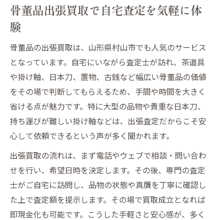
骨董品出張買取で自宅査定を気軽に体
日本刀や置物の安全な出張買取の流れを解
験
説
古銭など骨董品買取 注意点を事前に把握
骨董品の出張買取は、山形県村山市でも人気のサービス
となっています。自宅にいながら査定士が訪れ、茶道具
信頼できる骨董品買取業者の見分け方
や掛け軸、日本刀、置物、古銭など幅広い骨董品の価値
日本刀や掛け軸を高く売る買取サービス活用術
をその場で判断してもらえるため、手間や時間を大きく
日本刀や掛け軸は専門店の骨董品買取を選
省ける点が魅力です。特に大型の品物や貴重な日本刀、
ぶ
持ち運びが難しい掛け軸などは、出張査定だからこそ安
骨董品買取 山形で高額査定を狙うポイント
心して依頼できるという声が多く聞かれます。
茶道具や置物の価値を見極める査定方法と
出張買取の流れは、まず電話やウェブで相談・問い合わ
は
せを行い、希望日時を決定します。その後、専門の査定
古銭や骨董品の買取で査定額を上げるコツ
士がご自宅に訪問し、品物の状態や真贋を丁寧に確認し
掛け軸 買取 出張を利用するメリット
た上で査定額を提示します。その場で買取成立となれば
古銭や置物の買取前に知っておくポイント
即現金化も可能です。こうした手軽さと安心感が、多く