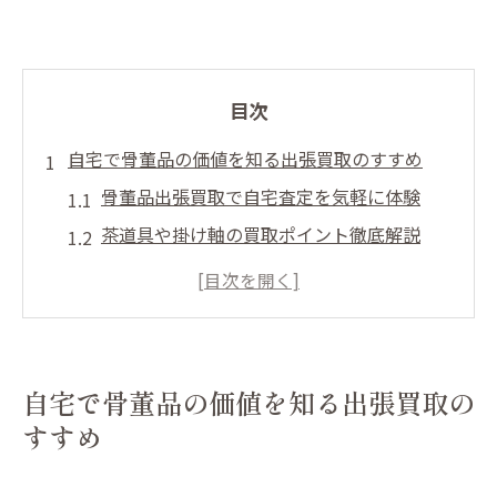
目次
自宅で骨董品の価値を知る出張買取のすすめ
骨董品出張買取で自宅査定を気軽に体験
茶道具や掛け軸の買取ポイント徹底解説
日本刀や置物も安心の骨董品買取対応例
古銭や骨董品の専門査定で納得の取引へ
骨董品買取 山形の出張サービス活用法
骨董品や茶道具の査定に安心を求めるなら
自宅で骨董品の価値を知る出張買取の
査定時に重視すべき骨董品の保存状態とは
すすめ
茶道具や掛け軸の鑑定でプロに依頼する理
由