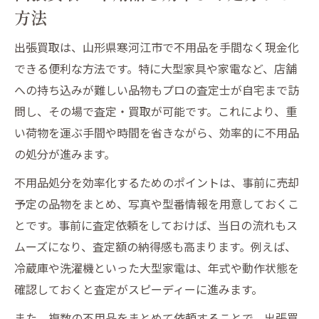
方法
寒河江市で納得の出張買取を実現するコツ
不用品の査定額が変わるポイントを解説
出張買取は、山形県寒河江市で不用品を手間なく現金化
できる便利な方法です。特に大型家具や家電など、店舗
安心できる出張買取サービスの見極め方
への持ち込みが難しい品物もプロの査定士が自宅まで訪
大型家具や家電も手間なく出張買取に依頼
問し、その場で査定・買取が可能です。これにより、重
大型不用品も出張買取で手軽に現金化する
い荷物を運ぶ手間や時間を省きながら、効率的に不用品
方法
の処分が進みます。
家具・家電の出張買取で業者が気を付ける
不用品処分を効率化するためのポイントは、事前に売却
点
予定の品物をまとめ、写真や型番情報を用意しておくこ
搬出作業も安心の出張買取サービスを選ぶ
とです。事前に査定依頼をしておけば、当日の流れもス
コツ
ムーズになり、査定額の納得感も高まります。例えば、
大型品の買取依頼で査定額を上げる工夫
冷蔵庫や洗濯機といった大型家電は、年式や動作状態を
不用品出張買取で重い品を無理なく売却す
確認しておくと査定がスピーディーに進みます。
る方法
また、複数の不用品をまとめて依頼することで、出張買