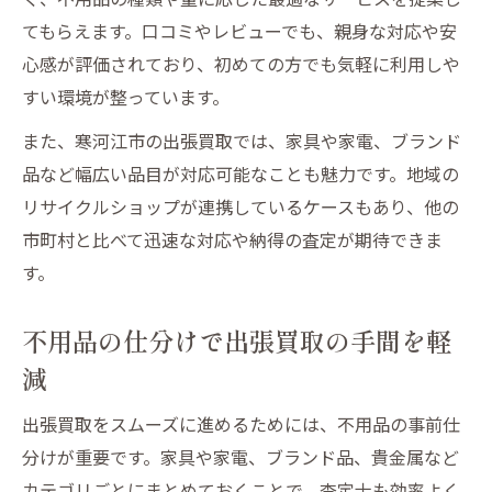
査定から現金化までサポート体制を解説
てもらえます。口コミやレビューでも、親身な対応や安
心感が評価されており、初めての方でも気軽に利用しや
不用品を確実に現金化する実践的なポイント
すい環境が整っています。
不用品を高価で現金化する出張買取のコツ
査定額アップにつながる不用品の管理方法
また、寒河江市の出張買取では、家具や家電、ブランド
品など幅広い品目が対応可能なことも魅力です。地域の
出張買取で満足いく現金化を実現する方法
リサイクルショップが連携しているケースもあり、他の
買取不可品を減らすための準備と工夫
市町村と比べて迅速な対応や納得の査定が期待できま
スムーズな現金化に必要な書類や準備物
す。
不用品の仕分けで出張買取の手間を軽
減
出張買取をスムーズに進めるためには、不用品の事前仕
分けが重要です。家具や家電、ブランド品、貴金属など
カテゴリごとにまとめておくことで、査定士も効率よく