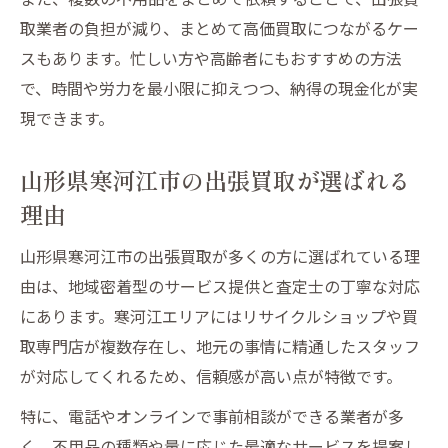
はじめての方必見の出張買取の流れとコツ
取業者の負担が減り、まとめて高価買取につながるケー
初めての出張買取で不用品をスムーズに売
スもあります。忙しい方や高齢者にもおすすめの方法
る手順
で、時間や労力を最小限に抑えつつ、納得の現金化が実
出張買取の申し込みから現金化までの流れ
現できます。
不用品の査定前にしておきたい準備ポイン
ト
山形県寒河江市の出張買取が選ばれる
出張買取当日に役立つ確認事項をチェック
理由
トラブルを防ぐための事前チェックリスト
山形県寒河江市の出張買取が多くの方に選ばれている理
信頼の出張買取サービスが選ばれる理由
由は、地域密着型のサービス提供と査定士の丁寧な対応
信頼できる出張買取サービスの見分け方
にあります。寒河江エリアにはリサイクルショップや買
不用品の出張買取で安心できるポイント
取専門店が複数存在し、地元の事情に精通したスタッフ
口コミやレビューで選ぶ出張買取業者の特
が対応してくれるため、信頼感が高い点が特徴です。
徴
特に、電話やオンラインで事前相談ができる業者が多
地域に根ざした出張買取サービスの強み
く、不用品の種類や量に応じた最適なサービスを提案し