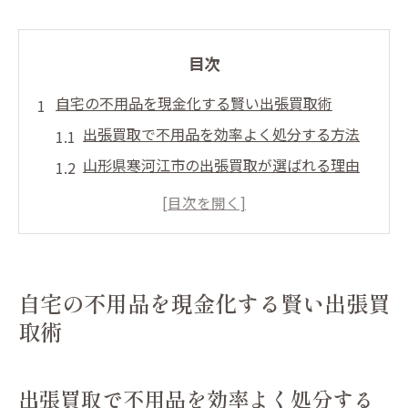
目次
自宅の不用品を現金化する賢い出張買取術
出張買取で不用品を効率よく処分する方法
山形県寒河江市の出張買取が選ばれる理由
不用品の仕分けで出張買取の手間を軽減
出張買取サービスのメリットと活用術を解
説
不用品を高く売るための準備ポイント
自宅の不用品を現金化する賢い出張買
山形県寒河江市で安心して不用品を査定
取術
出張買取の不用品査定で安心できる業者選
び
出張買取で不用品を効率よく処分する
リサイクルショップ利用時の査定基準とは