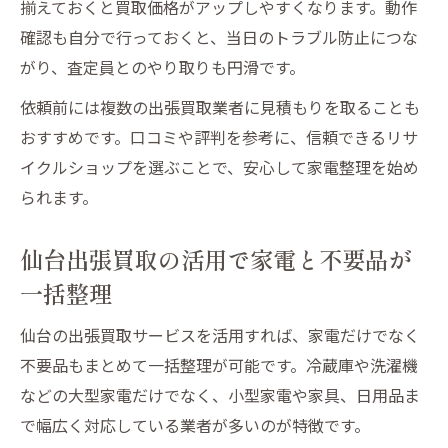
仙台出張買取で家電を上手に処分する秘訣
揃えておくと買取価格がアップしやすくなります。動作
確認も自分で行っておくと、当日のトラブル防止につな
家電処分を仙台出張買取で簡単に済ませる
がり、査定員とのやり取りも円滑です。
方法
仙台出張買取サービス活用で家電を賢く整
依頼前には複数の出張買取業者に見積もりを取ることも
理
おすすめです。口コミや評判を参考に、信頼できるリサ
イクルショップを選ぶことで、安心して家電整理を始め
出張買取で家電処分時の失敗を防ぐポイン
られます。
ト
仙台の家電出張買取でお得に処分するコツ
仙台出張買取の活用で家電と不要品が
一括整理
仙台の出張買取サービスを活用すれば、家電だけでなく
不要品もまとめて一括整理が可能です。冷蔵庫や洗濯機
などの大型家電だけでなく、小型家電や家具、日用品ま
で幅広く対応している業者が多いのが特徴です。