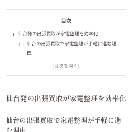
目次
仙台発の出張買取が家電整理を効率化
仙台の出張買取で家電整理が手軽に進む理
由
不要品も仙台出張買取で効率的に現金化
家電整理を仙台出張買取で始めるコツとは
仙台出張買取の活用で家電と不要品が一括
整理
仙台発の出張買取が家電整理を効率化
家電の出張買取で仙台の断捨離が加速する
仕組み
仙台の出張買取で家電整理が手軽に進
家電も不要品も出張買取でスッキリ解決
む理由
仙台出張買取で不要品がスッキリ片付く秘