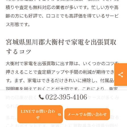
積りや査定も無料対応の業者が多いです。忙しい方や高
齢の方にも好評で、口コミでも高評価を得ているサービ
ス形態です。
宮城県黒川郡大衡村で家電を出張買取
するコツ
大衡村で家電を出張買取に出す際は、いくつかのコツを
押さえることで査定額アップや手間の削減が期待できま
す。まず、家電はできるだけきれいに掃除し、付属品や
説明書を揃えておくことが大切です。これにより、査定
022-395-4106
時の印象が良くなり高価買取につながるケースが多くみ
られます。
LINEでお問い合わ
メールでお問い合わせ
また、事前に複数の業者に問い合わせて見積もりを取る
せ
こともポイントです。業者ごとに買取基準や得意分野が