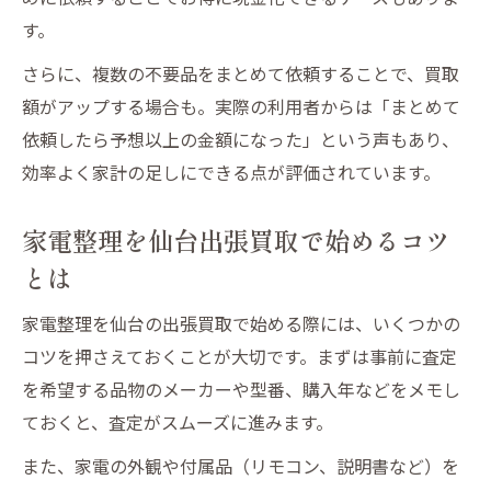
す。
仙台の出張買取で家電処分と現金化を両立
宮城県黒川郡大衡村でも使える出張買取法
さらに、複数の不要品をまとめて依頼することで、買取
額がアップする場合も。実際の利用者からは「まとめて
大衡村で使える仙台出張買取の便利な使い
依頼したら予想以上の金額になった」という声もあり、
方
効率よく家計の足しにできる点が評価されています。
宮城県黒川郡大衡村で家電を出張買取する
コツ
家電整理を仙台出張買取で始めるコツ
仙台出張買取を大衡村で利用する際の注意
とは
点
大衡村の不要品整理に仙台出張買取が役立
家電整理を仙台の出張買取で始める際には、いくつかの
つ理由
コツを押さえておくことが大切です。まずは事前に査定
を希望する品物のメーカーや型番、購入年などをメモし
宮城県黒川郡で家電出張買取を賢く活用す
ておくと、査定がスムーズに進みます。
る方法
出張買取で家電を賢く処分するコツ
また、家電の外観や付属品（リモコン、説明書など）を