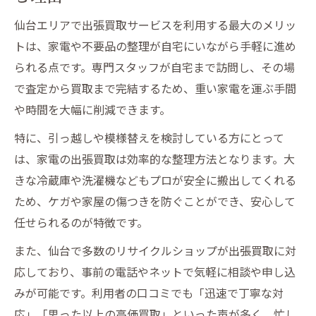
訣
仙台エリアで出張買取サービスを利用する最大のメリッ
家電も不要品も仙台出張買取で手間なく整
トは、家電や不要品の整理が自宅にいながら手軽に進め
理
られる点です。専門スタッフが自宅まで訪問し、その場
仙台出張買取で家電の片付けが楽になる理
で査定から買取まで完結するため、重い家電を運ぶ手間
由
や時間を大幅に削減できます。
不要品処分を仙台出張買取で賢く進める方
特に、引っ越しや模様替えを検討している方にとって
法
は、家電の出張買取は効率的な整理方法となります。大
出張買取で家電以外の不用品も手軽に現金
きな冷蔵庫や洗濯機などもプロが安全に搬出してくれる
化
ため、ケガや家屋の傷つきを防ぐことができ、安心して
快適生活へ導く仙台出張買取の魅力とは
任せられるのが特徴です。
仙台出張買取が快適生活を実現できる理由
また、仙台で多数のリサイクルショップが出張買取に対
家電も不要品も仙台出張買取で空間すっき
応しており、事前の電話やネットで気軽に相談や申し込
り
みが可能です。利用者の口コミでも「迅速で丁寧な対
応」「思った以上の高価買取」といった声が多く、忙し
仙台の出張買取で暮らしが快適になる仕組