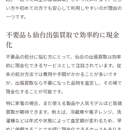
い方や初めての方でも安心して利用しやすいのが理由の
み
一つです。
家電整理に仙台出張買取を選ぶべきポイン
ト
不要品も仙台出張買取で効率的に現金
仙台出張買取で不要品が快適生活の第一歩
化
に
不要品現金化なら仙台の出張買取に注目
不要品の処分に悩む方にとって、仙台の出張買取は効率
仙台出張買取で不要品を賢く現金化する方
的に現金化できるサービスとして注目されています。従
法
来の処分方法では費用や手間がかかることが多いです
が、出張買取なら不要になった品物を査定し、その場で
家電も仙台出張買取ならすぐに現金化が可
現金化することが可能です。
能
仙台出張買取サービスで不要品がお得に換
特に家電の場合、まだ使える製品や人気モデルほど高価
金
買取が期待できます。例えば、冷蔵庫や電子レンジ、洗
濯機などは年式や状態によって査定額が変わるため、早
不要品現金化を仙台出張買取で成功させる
めに依頼することでお得に現金化できるケースもありま
コツ