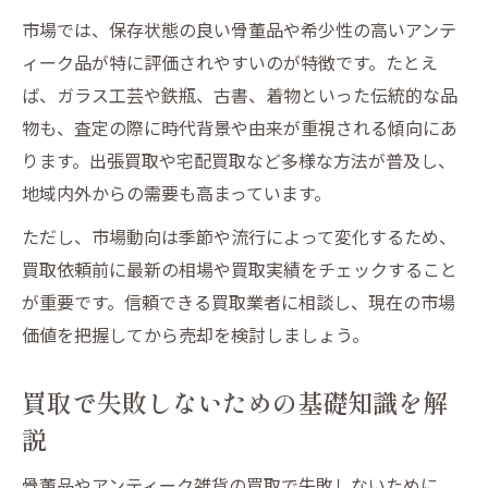
性
市場では、保存状態の良い骨董品や希少性の高いアンテ
骨董品買取で重視される保存ポイント紹介
ィーク品が特に評価されやすいのが特徴です。たとえ
雑貨買取で評価が高くなる保存方法とは
ば、ガラス工芸や鉄瓶、古書、着物といった伝統的な品
保存状態別のレトロ雑貨査定ポイント解説
物も、査定の際に時代背景や由来が重視される傾向にあ
ります。出張買取や宅配買取など多様な方法が普及し、
地域内外からの需要も高まっています。
ただし、市場動向は季節や流行によって変化するため、
買取依頼前に最新の相場や買取実績をチェックすること
が重要です。信頼できる買取業者に相談し、現在の市場
価値を把握してから売却を検討しましょう。
買取で失敗しないための基礎知識を解
説
骨董品やアンティーク雑貨の買取で失敗しないために