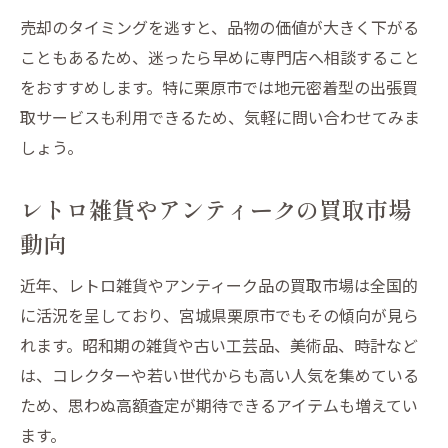
雑貨買取で査定額に差が出る理由と対策
売却のタイミングを逃すと、品物の価値が大きく下がる
こともあるため、迷ったら早めに専門店へ相談すること
骨董品や雑貨の価値を高めるメンテナンス
をおすすめします。特に栗原市では地元密着型の出張買
アンティーク好きが知るべき買取ノウハウ
取サービスも利用できるため、気軽に問い合わせてみま
アンティーク雑貨を上手に買取依頼する方
しょう。
法
レトロ雑貨の保存と買取価格の関係を解説
レトロ雑貨やアンティークの買取市場
骨董品買取で損をしないコツと注意点
動向
雑貨買取に強い業者選びの基準を紹介
近年、レトロ雑貨やアンティーク品の買取市場は全国的
アンティーク品の価値判断に役立つ知識
に活況を呈しており、宮城県栗原市でもその傾向が見ら
保存状態で変わるレトロ雑貨の評価基準
れます。昭和期の雑貨や古い工芸品、美術品、時計など
レトロ雑貨の保存状態が買取価格に与える
は、コレクターや若い世代からも高い人気を集めている
影響
ため、思わぬ高額査定が期待できるアイテムも増えてい
アンティーク雑貨の劣化と査定金額の関係
ます。