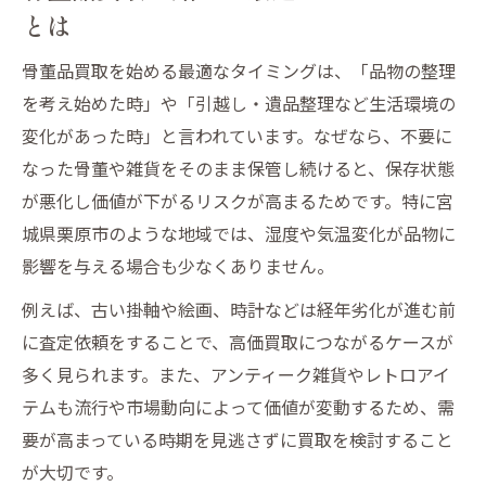
骨董品買取で注目される雑貨の特徴を紹介
とは
レトロなアイテムが高額査定されるポイン
骨董品買取を始める最適なタイミングは、「品物の整理
ト
を考え始めた時」や「引越し・遺品整理など生活環境の
アンティーク雑貨の人気傾向と査定の関係
変化があった時」と言われています。なぜなら、不要に
骨董品買取の流れを詳しく解説します
なった骨董や雑貨をそのまま保管し続けると、保存状態
骨董品買取の一般的な流れと手順を解説
が悪化し価値が下がるリスクが高まるためです。特に宮
レトロ雑貨を安心して売るための流れとは
城県栗原市のような地域では、湿度や気温変化が品物に
アンティーク雑貨の査定から買取の流れ
影響を与える場合も少なくありません。
買取依頼から入金までのスムーズな進め方
例えば、古い掛軸や絵画、時計などは経年劣化が進む前
出張買取や宅配買取の利用方法と注意点
に査定依頼をすることで、高価買取につながるケースが
雑貨や骨董の査定で高く売る秘訣とは
多く見られます。また、アンティーク雑貨やレトロアイ
骨董品買取の査定額を上げるための工夫
テムも流行や市場動向によって価値が変動するため、需
要が高まっている時期を見逃さずに買取を検討すること
レトロ雑貨を高値で売るポイントを伝授
が大切です。
アンティーク雑貨の高額査定の決め手紹介