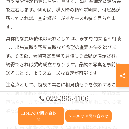
景や希少性が価値に直結しやすく、事前準備が査定結果
を左右します。例えば、購入時の箱や説明書、付属品が
残っていれば、査定額が上がるケースも多く見られま
す。
具体的な買取依頼の流れとしては、まず専門業者へ相談
し、出張買取や宅配買取など希望の査定方法を選びま
す。その後、現物査定を経て見積もり金額が提示され、
納得できれば契約成立となります。品物の写真を事前に
送ることで、よりスムーズな査定が可能です。
注意点として、複数の業者に相見積もりを依頼すること
で、適正価格を把握しやすくなります。また、疑問点は
022-395-4106
電話やメールで気軽に相談し、不明点を解消してから依
頼を進めるのが失敗しないコツです。
LINEでお問い合わ
メールでお問い合わせ
せ
レトロ雑貨の保存と買取価格の関係を