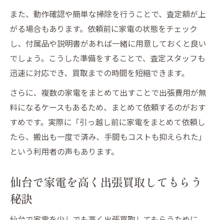
仙台で家電を無駄なく処分できる出張買取
また、動作確認や簡単な掃除を行うことで、査定額が上
活用法
がる場合もあります。依頼前に家電の状態をチェック
出張買取で家電の処分費用を仙台で抑える
し、付属品や説明書があれば一緒に用意しておくと良い
コツ
でしょう。こうした準備をすることで、査定スタッフも
迅速に対応でき、買取までの時間を短縮できます。
仙台で家電出張買取によるお得な手放し方
仙台の家電出張買取を安心して依頼するポイン
さらに、複数の家電をまとめて出すことで出張費用が無
ト
料になるケースもあるため、まとめて依頼するのがおす
すめです。実際に「引っ越し前に家電をまとめて依頼し
仙台で家電出張買取を安心して依頼する基
たら、搬出も一度で済み、手間もコストも抑えられた」
準
という利用者の声もあります。
信頼できる仙台の家電出張買取業者を選ぶ
コツ
仙台で家電を高く出張買取してもらう
仙台で家電出張買取の口コミを確認する重
秘訣
要性
家電出張買取を仙台で依頼する際の注意事
仙台で家電を少しでも高く出張買取してもらうために