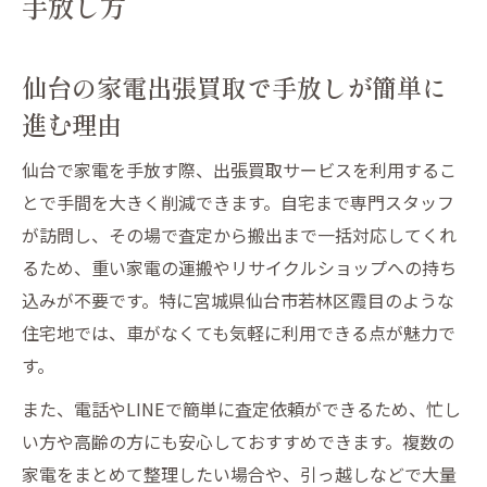
手放し方
仙台の家電出張買取利用時に気を付けたい
点
仙台の家電出張買取で手放しが簡単に
自宅から手軽に！仙台の家電出張買取術
進む理由
仙台で自宅から家電を出張買取してもらう
流れ
仙台で家電を手放す際、出張買取サービスを利用するこ
家電を仙台で出張買取に出す際の準備ポイ
とで手間を大きく削減できます。自宅まで専門スタッフ
ント
が訪問し、その場で査定から搬出まで一括対応してくれ
仙台で家電出張買取を依頼するメリットと
るため、重い家電の運搬やリサイクルショップへの持ち
注意
込みが不要です。特に宮城県仙台市若林区霞目のような
出張買取で仙台の家電処分が手軽になる理
住宅地では、車がなくても気軽に利用できる点が魅力で
由
す。
仙台で家電を出張買取してもらう際の相談
また、電話やLINEで簡単に査定依頼ができるため、忙し
方法
い方や高齢の方にも安心しておすすめできます。複数の
高く売りたいなら仙台で選ぶ出張買取の魅力
家電をまとめて整理したい場合や、引っ越しなどで大量