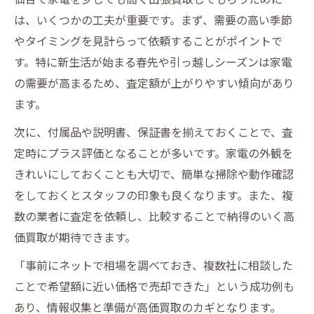
項
は、いくつかの工夫が重要です。まず、需要の高い季節
仙台で安心して家電を出張買取に出すため
やタイミングを見計らって依頼することがポイントで
の準備
す。特に新生活が始まる春先や引っ越しシーズンは家電
の需要が高まるため、査定額が上がりやすい傾向があり
リサイクルや無料査定も相談できる仙台出張買
ます。
取の実力
仙台で家電出張買取とリサイクルの相談が
次に、付属品や説明書、保証書を揃えておくことで、査
できる利点
定時にプラス評価となることが多いです。家電の外観を
きれいにしておくことも大切で、簡単な掃除や動作確認
出張買取で仙台の家電無料査定を活用する
をしておくとスタッフの印象も良くなります。また、複
方法
数の業者に査定を依頼し、比較することで納得のいく高
仙台でリサイクルや家電出張買取を両立さ
価買取が期待できます。
せるコツ
家電出張買取に仙台で無料査定を依頼する
「事前にネットで相場を調べておき、複数社に相談した
流れ
ことで希望額に近い価格で売却できた」という成功例も
あり、情報収集と準備が高価買取のカギとなります。
仙台でリサイクル相談もできる家電出張買