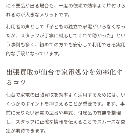
に不要品が出る場合も、一度の依頼で効率よく片付けら
仙台で出張買取を選ぶと家電が高く売れる
れるのが大きなメリットです。
理由
仙台の家電出張買取で査定額を上げるポイ
利用者の声として「子どもの独立で家電がいらなくなっ
ント
たが、スタッフが丁寧に対応してくれて助かった」とい
仙台で家電を高値で出張買取してもらうコ
う事例も多く、初めての方でも安心して利用できる実用
ツ
的な手段となっています。
家電出張買取で仙台の買取価格を比較する
出張買取が仙台で家電処分を効率化す
方法
るコツ
仙台で家電出張買取の高額査定を狙うポイ
ント
仙台で家電の出張買取を効率よく活用するためには、い
出張買取で叶える仙台の家電お得処分テクニッ
くつかのポイントを押さえることが重要です。まず、事
ク
前に売りたい家電の型番や年式、付属品の有無を整理
仙台で家電を出張買取に出すとお得な理由
し、スタッフに正確な情報を伝えることでスムーズな査
定が期待できます。
家電出張買取を仙台で活用した節約術