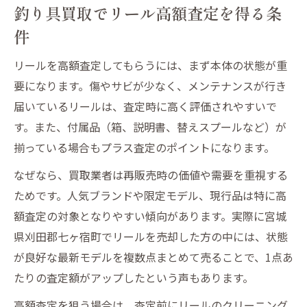
釣り具買取でリール高額査定を得る条
付属品ありの釣り具買取は査定アップ
件
釣り具買取前に確認すべきチェック項目
リールを高額査定してもらうには、まず本体の状態が重
釣り竿買取に適したタイミングの見極め方
要になります。傷やサビが少なく、メンテナンスが行き
不要な釣り具売却なら業者選びが重要
届いているリールは、査定時に高く評価されやすいで
釣り具買取業者選びで失敗しない基準
す。また、付属品（箱、説明書、替えスプールなど）が
リールや釣り竿を安心して買取依頼するコ
揃っている場合もプラス査定のポイントになります。
ツ
なぜなら、買取業者は再販売時の価値や需要を重視する
釣具買取どこがいいか口コミを徹底比較
ためです。人気ブランドや限定モデル、現行品は特に高
評判の良い釣り具買取業者の見抜き方
額査定の対象となりやすい傾向があります。実際に宮城
釣り具買取タックルベリー評判の考察
県刈田郡七ヶ宿町でリールを売却した方の中には、状態
納得査定へ導く釣り竿リールの見せ方
が良好な最新モデルを複数点まとめて売ることで、1点あ
釣り竿リールの美しい見せ方で査定アップ
たりの査定額がアップしたという声もあります。
釣り具買取に強い印象を残すコツを解説
高額査定を狙う場合は、査定前にリールのクリーニング