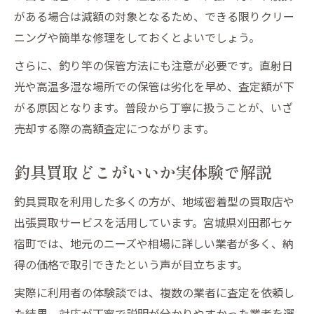
釣り具買取で高額査定を引き出す交渉術
がある場合は減額の対象となるため、できる限りクリー
リール買取で納得価格を得る手続きのポイ
ニングや簡単な修理をしておくとよいでしょう。
ント
さらに、釣り竿の保管方法にも注意が必要です。直射日
釣り具を高値で売るための書類準備方法
光や高温多湿な場所での保管は劣化を早め、査定額が下
がる原因となります。普段から丁寧に扱うことが、いざ
売却する際の高額査定につながります。
釣具買取どこがいいか実体験で解説
釣具買取を利用した多くの方が、地域密着型の買取店や
出張買取サービスを活用しています。宮城県刈田郡七ヶ
宿町では、地元のニーズや相場に詳しい業者が多く、納
得の価格で取引できたという声が目立ちます。
実際に利用者の体験談では、複数の業者に査定を依頼し
た結果、対応が丁寧で説明が分かりやすかった業者を選