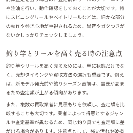
リールと釣り竿の写真撮影で評価を上げる
や注油を行い、動作確認をしておくことが大切です。特
釣り具買取で付属品もアピールしよう
にスピニングリールやベイトリールなどは、細かな部分
の動作や巻き心地が重視されるため、異音やガタつきが
釣り具買取査定額を上げる整理整頓術
ないかしっかりチェックしましょう。
出張や宅配買取を活用した釣り具処分術
釣り具買取は出張と宅配どちらが便利か
釣り竿とリールを高く売る時の注意点
リールや釣り竿宅配買取のメリット比較
釣り竿やリールを高く売るためには、単に状態だけでな
釣り具買取業者の無料出張サービス活用法
く、売却タイミングや買取方法の選択も重要です。例え
釣り具大量処分時の出張買取活用ポイント
ば、新モデル発売前や釣りシーズン直前は、需要が高ま
宅配買取で釣り具を安心して手放す方法
るため査定額が上がる傾向があります。
釣り具を高値で手放すための具体的手順
また、複数の買取業者に見積もりを依頼し、査定額を比
リール釣り竿の査定依頼から買取までの流
較することも大切です。業者によって得意とするジャン
れ
ルや査定基準が異なるため、同じ釣り具でも査定額に差
釣り具買取査定の申し込み方法を解説
が出る場合があります。注意点として、強い汚れや破損