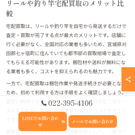
リールや釣り竿宅配買取のメリット比
較
宅配買取は、リールや釣り竿を自宅から発送するだけで
査定・買取が完了する点が最大のメリットです。店舗に
行く必要がなく、全国対応の業者も多いため、宮城県刈
田郡七ヶ宿町に住んでいても都市部の買取相場で査定し
てもらえる可能性があります。梱包材や送料が無料にな
る業者も多く、コストを抑えられるのも魅力です。
一方で、宅配買取は梱包作業や発送手続きが必要となる
ため、初めて利用する方は手順をよく確認しましょう。
022-395-4106
査定に納得できない場合、返送の送料負担が生じるケー
スもあるため、事前に買取業者の規約や口コミをチェッ
LINEでお問い合わ
クすることが重要です。
メールでお問い合わせ
せ
実際に宅配買取を利用した利用者の声として、「遠方で