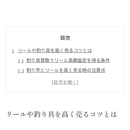
目次
リールや釣り具を高く売るコツとは
釣り具買取でリール高額査定を得る条件
釣り竿とリールを高く売る時の注意点
釣具買取どこがいいか実体験で解説
釣り具買取で損しないための準備法
人気釣り具の買取傾向と査定基準を知る
釣り竿買取を有利にするための準備法
リールや釣り具を高く売るコツとは
釣り竿の状態を整える前準備のコツ
釣り竿リールを磨くと査定は変わるか