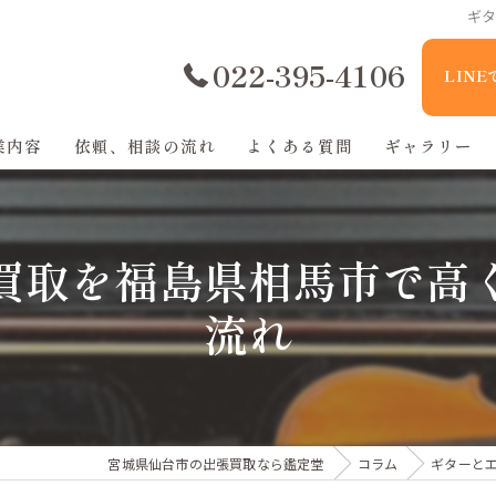
ギ
022-395-4106
LIN
業内容
依頼、相談の流れ
よくある質問
ギャラリー
買取を福島県相馬市で高
流れ
宮城県仙台市の出張買取なら鑑定堂
コラム
ギターと