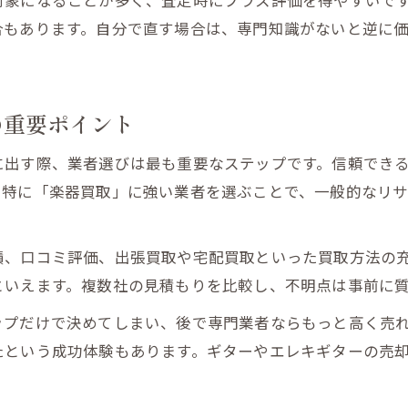
対象になることが多く、査定時にプラス評価を得やすいで
合もあります。自分で直す場合は、専門知識がないと逆に
エレキギター回収時に損をしない交渉ポイント
相馬市の買取市場動向を踏まえた売却戦略
買取価格が高くなるギターの特徴と傾向
の重要ポイント
ギター回収サービス選びで重視すべき項目
ギターとエレキギターの高査定ポイント解説
に出す際、業者選びは最も重要なステップです。信頼でき
高額査定を狙うギターとエレキギターの共通点
。特に「楽器買取」に強い業者を選ぶことで、一般的なリ
エレキギター買取で重視されるポイント徹底解説
ギター買取時の査定基準をプロ目線で紹介
績、口コミ評価、出張買取や宅配買取といった買取方法の
回収サービスと高査定を両立するための工夫
といえます。複数社の見積もりを比較し、不明点は事前に
付属品や保存状態が買取価格に与える影響
ップだけで決めてしまい、後で専門業者ならもっと高く売
たという成功体験もあります。ギターやエレキギターの売