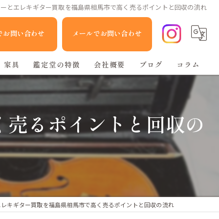
ターとエレキギター買取を福島県相馬市で高く売るポイントと回収の流れ
Eでお問い合わせ
メールでお問い合わせ
家具
鑑定堂の特徴
会社概要
ブログ
コラム
家電
く売るポイントと回収の
人形
ブランド品
不用品回収
エレキギター買取を福島県相馬市で高く売るポイントと回収の流れ