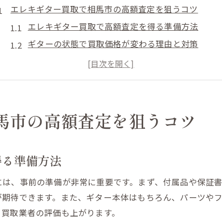
エレキギター買取で相馬市の高額査定を狙うコツ
エレキギター買取で高額査定を得る準備方法
ギターの状態で買取価格が変わる理由と対策
買取業者選びで失敗しないための重要ポイント
回収サービス活用でエレキギター売却をスムーズ
相馬市で買取相場を把握する具体的なチェック法
楽器回収を安心して進めるための相馬市ガイド
馬市の高額査定を狙うコツ
楽器回収サービス利用時の安心ポイント解説
エレキギター回収時の梱包と引き渡しの流れ
得る準備方法
トラブルを防ぐ楽器回収前の確認事項まとめ
には、事前の準備が非常に重要です。まず、付属品や保証
買取と回収サービスの選び方と併用メリット
が期待できます。また、ギター本体はもちろん、パーツや
楽器回収を依頼する際の信頼できる業者の見分け
、買取業者の評価も上がります。
買取を検討中なら相馬市で知るべき見極め方