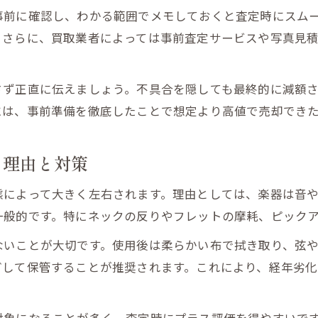
事前に確認し、わかる範囲でメモしておくと査定時にスム
エレキギター買取店を選ぶ際の見極めポイント
。さらに、買取業者によっては事前査定サービスや写真見
ギター買取の査定基準を知って損をしない方法
相馬市で利用できる回収サービスの特徴比較
さず正直に伝えましょう。不具合を隠しても最終的に減額
買取価格を上げるための事前準備と注意点
には、事前準備を徹底したことで想定より高値で売却でき
買取業者の口コミや評判をチェックするコツ
回収サービスを利用したエレキギター売却法
る理由と対策
回収サービスでエレキギターを簡単に売却する流
自宅でできる買取査定と回収依頼のポイント
態によって大きく左右されます。理由としては、楽器は音
一般的です。特にネックの反りやフレットの摩耗、ピック
エレキギター回収時の注意点とトラブル防止策
買取から回収までの一括対応業者の選び方
ないことが大切です。使用後は柔らかい布で拭き取り、弦
出張回収サービス利用時のメリットと活用法
どして保管することが推奨されます。これにより、経年劣
相馬市でギター買取を有利に進める秘訣とは
ギター買取で査定額をアップさせる秘訣まとめ