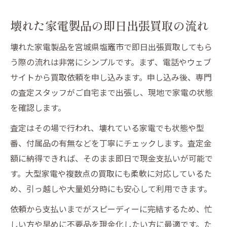
鑑定堂なら無料見積もりで安心対応
壊れた家電製品の即日出張買取の流れ
即日現金支払いの流れとメリット
壊れた家電製品を宮城県塩竈市で即日出張買取してもら
不用品の出張買取で時間を有効活用
う際の流れは非常にシンプルです。まず、電話やウェブ
安心できる無料見積もりのポイントと注意点
サイトから買取依頼を申し込みます。申し込み後、専門
無料見積もりで壊れた家電を適正評価
の査定スタッフがご自宅まで出張し、現地で家電の状態
不用品の買取相談は鑑定堂が安心
を確認します。
出張買取時の見積もりの重要ポイント
査定はその場で行われ、壊れている家電でも状態や型
見積もり後の即日現金支払いの流れ
番、付属品の有無などを丁寧にチェックします。査定金
追加費用なしの明朗会計で安心感
額に納得できれば、そのまま即日で現金支払いが可能で
出張買取なら鑑定堂にご相談下さいの理由
す。大型家電や複数点の買取にも柔軟に対応しているた
鑑定堂の壊れた家電出張買取が選ばれる理
め、引っ越しや大量処分時にも安心して利用できます。
由
依頼から支払いまでがスピーディーに完結するため、忙
不用品の無料見積もりが安心ポイント
しい方や早めに不要品を現金化したい方に最適です。た