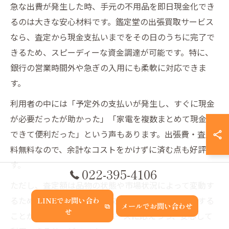
急な出費が発生した時、手元の不用品を即日現金化でき
るのは大きな安心材料です。鑑定堂の出張買取サービス
なら、査定から現金支払いまでをその日のうちに完了で
きるため、スピーディーな資金調達が可能です。特に、
銀行の営業時間外や急ぎの入用にも柔軟に対応できま
す。
利用者の中には「予定外の支払いが発生し、すぐに現金
が必要だったが助かった」「家電を複数まとめて現金化
できて便利だった」という声もあります。出張費・査定
料無料なので、余計なコストをかけずに済む点も好評で
す。
022-395-4106
ただし、査定額は品物の状態や市場状況によって変動す
るため、事前に見積もりを取って納得のうえで依頼する
LINEでお問い合わ
メールでお問い合わせ
せ
ことが大切です。急な現金ニーズに応えつつ、安心して