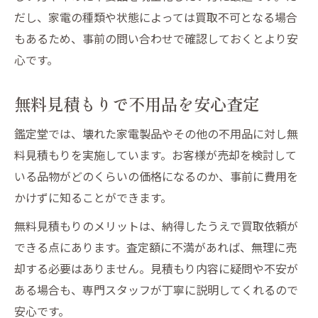
即日現金支払い対応の高い利便性
だし、家電の種類や状態によっては買取不可となる場合
もあるため、事前の問い合わせで確認しておくとより安
経験豊富なスタッフによる正確な査定
心です。
出張買取で自宅にいながら現金化可能
現金支払いが嬉しい家電買取サービスの魅力
無料見積もりで不用品を安心査定
壊れた家電製品も即日現金支払い可能
鑑定堂では、壊れた家電製品やその他の不用品に対し無
鑑定堂の出張買取で安心の現金化
料見積もりを実施しています。お客様が売却を検討して
無料見積もりで納得して買取成立
いる品物がどのくらいの価格になるのか、事前に費用を
不用品処分と現金化を同時に実現
かけずに知ることができます。
即日現金対応で急な出費にも対応
無料見積もりのメリットは、納得したうえで買取依頼が
忙しい方にも最適な即日対応の活用術
できる点にあります。査定額に不満があれば、無理に売
即日対応の出張買取で時間を有効活用
却する必要はありません。見積もり内容に疑問や不安が
壊れた家電製品もスピーディーに現金化
ある場合も、専門スタッフが丁寧に説明してくれるので
不用品の買取相談は鑑定堂にお任せ
安心です。