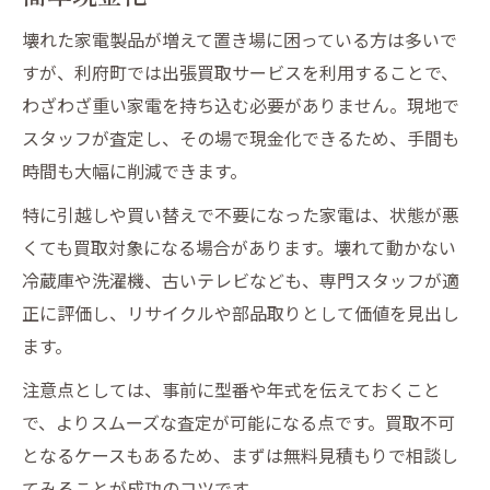
表
壊れた家電製品が増えて置き場に困っている方は多いで
壊れた家電製品の査定で高額買取を目指す
すが、利府町では出張買取サービスを利用することで、
には
わざわざ重い家電を持ち込む必要がありません。現地で
即日現金支払いが選ばれる理由と利用法
スタッフが査定し、その場で現金化できるため、手間も
出張買取と無料見積もりの組み合わせが便
時間も大幅に削減できます。
利
特に引越しや買い替えで不要になった家電は、状態が悪
鑑定堂へのご相談で安心して現金化を実現
くても買取対象になる場合があります。壊れて動かない
出張買取なら手間なく家電を即日現金化
冷蔵庫や洗濯機、古いテレビなども、専門スタッフが適
正に評価し、リサイクルや部品取りとして価値を見出し
出張買取の流れと即日現金化までのポイン
ます。
ト一覧
家電製品の搬出もプロに任せて安心
注意点としては、事前に型番や年式を伝えておくこと
不用品の買取なら鑑定堂にご相談下さいの
で、よりスムーズな査定が可能になる点です。買取不可
利用体験談
となるケースもあるため、まずは無料見積もりで相談し
てみることが成功のコツです。