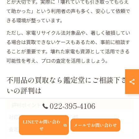
とが大切です。実際に「壊れていても引き取ってもらえ
て助かった」という利用者の声も多く、安心して依頼で
きる環境が整っています。
ただし、家電リサイクル法対象品や、著しく破損してい
る場合は買取できないケースもあるため、事前に相談す
ることが重要です。壊れた家電も資源として活用できる
可能性を考え、プロの査定を活用しましょう。
不用品の買取なら鑑定堂にご相談下さ
いの評判は
022-395-4106
評判ポイント
内容
対応速度
迅速で安心感
LINEでお問い合わ
メールでお問い合わせ
査定内容
壊れた家電も対応可
せ