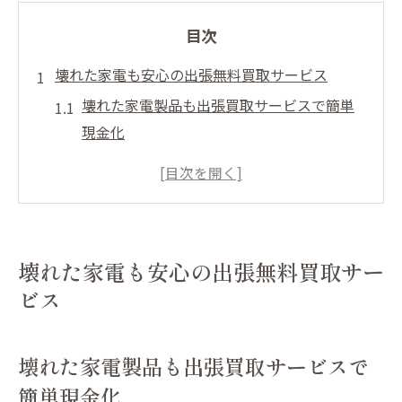
目次
壊れた家電も安心の出張無料買取サービス
壊れた家電製品も出張買取サービスで簡単
現金化
不用品の買取なら鑑定堂にご相談下さいで
納得の安心感
無料見積もりで家電の処分費用を抑える方
法
壊れた家電も安心の出張無料買取サー
出張買取と即日現金支払いのメリットを徹
ビス
底解説
利府町で不用品の現金化を成功させるコツ
壊れた家電製品も出張買取サービスで
不用品の現金化を利府町でスムーズに実現
簡単現金化
利府町で不用品を現金化するステップ早見