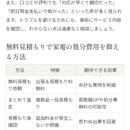
また、口コミや評判でも「対応が早くて親切だった」
壊れた家電製品でも高価買取を目指す方法
「即日現金支払いで助かった」といった声が多く見られ
出張買取サービスの賢い活用術
ます。トラブルを避けるためにも、事前にサービス内容
無料見積もりで損しないための注意点
を確認し、わからない点は遠慮なく相談しましょう。
不用品の買取なら鑑定堂にご相談下さいの
魅力
無料見積もりで家電の処分費用を抑え
家電買い替え時に役立つ不用品買取方法
る方法
家電買い替え時の不用品買取フロー一覧
方法
特徴
期待できる効果
壊れた家電製品も無駄にしないコツ
無料見積も
出張＆見積もり料
出張買取と無料見積もりのベストな利用タ
余計な費用を削減
り依頼
無料
イミング
まとめて査
複数品一括見積も
買取額UPや処分費
即日現金支払いで新生活準備もスムーズ
定
り
無料の可能性
不用品の買取なら鑑定堂にご相談下さいの
見積もり後
追加料金が発生し
安心感
思わぬ出費を回避
確認
ないか把握