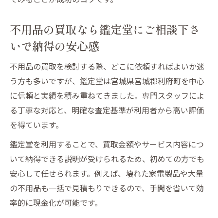
無料見積もりで追加料金の心配を解消
即日現金支払いで家計もスッキリ
不用品の買取なら鑑定堂にご相談下さ
無料見積もりで不用品買取の安心スタート
いで納得の安心感
無料見積もりの流れと必要情報まとめ
不用品の買取を検討する際、どこに依頼すればよいか迷
出張買取で見積もりから現金化までの時間
う方も多いですが、鑑定堂は宮城県宮城郡利府町を中心
短縮術
に信頼と実績を積み重ねてきました。専門スタッフによ
壊れた家電製品でも安心して依頼できる
る丁寧な対応と、明確な査定基準が利用者から高い評価
不用品の買取なら鑑定堂にご相談下さいの
を得ています。
評判は
鑑定堂を利用することで、買取金額やサービス内容につ
即日現金支払いの安心ポイントを徹底チェ
いて納得できる説明が受けられるため、初めての方でも
ック
安心して任せられます。例えば、壊れた家電製品や大量
利府町の賢い不用品処分と現金化のコツ
の不用品も一括で見積もりできるので、手間を省いて効
利府町における不用品処分と現金化の比較
率的に現金化が可能です。
表