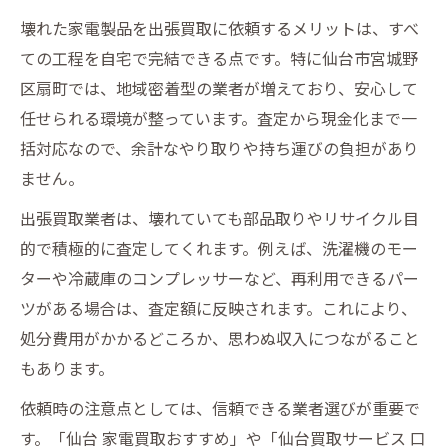
手順
壊れた家電製品を出張買取に依頼するメリットは、すべ
出張買取で不要な壊れた家電製品を手間な
ての工程を自宅で完結できる点です。特に仙台市宮城野
く売却
区扇町では、地域密着型の業者が増えており、安心して
壊れた家電製品の出張買取で効率UPのポイ
任せられる環境が整っています。査定から現金化まで一
ント
括対応なので、余計なやり取りや持ち運びの負担があり
ません。
手順簡単な出張買取で壊れた家電製品もスムー
ズ処分
出張買取業者は、壊れていても部品取りやリサイクル目
壊れた家電製品の出張買取手順と準備ポイ
的で積極的に査定してくれます。例えば、洗濯機のモー
ント
ターや冷蔵庫のコンプレッサーなど、再利用できるパー
ツがある場合は、査定額に反映されます。これにより、
出張買取で壊れた家電製品を簡単処分する
処分費用がかかるどころか、思わぬ収入につながること
コツ
もあります。
壊れた家電製品のスムーズな出張買取活用
方法
依頼時の注意点としては、信頼できる業者選びが重要で
出張買取の流れと壊れた家電製品対応の注
す。「仙台 家電買取おすすめ」や「仙台買取サービス 口