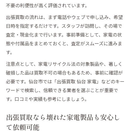
不要の利便性が高く評価されています。
術
壊れた家電製品の出張買取で時短処分を実
出張買取の流れは、まず電話やウェブで申し込み、希望
現
日時を指定するだけです。スタッフが訪問し、その場で
忙しい人向け壊れた家電製品の出張買取サ
査定・現金化まで行います。事前準備として、家電の状
ービス
態や付属品をまとめておくと、査定がスムーズに進みま
す。
壊れた家電製品も出張買取なら負担軽減が
可能
注意点として、家電リサイクル法の対象製品や、著しく
不要な家電製品を出張買取で効率よく現金化す
破損した品は買取不可の場合もあるため、事前に確認が
る方法
必要です。仙台市では「出張買取 仙台 家電」などのキー
ワードで検索し、信頼できる業者を選ぶことが重要で
壊れた家電製品も出張買取で効率的に現金
す。口コミや実績も参考にしましょう。
化
不要な壊れた家電製品の出張買取活用法ま
出張買取なら壊れた家電製品も安心し
とめ
て依頼可能
壊れた家電製品の現金化に最適な出張買取