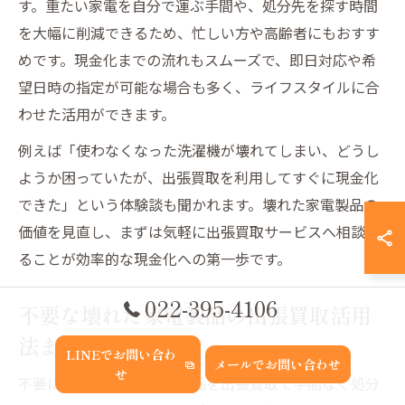
す。重たい家電を自分で運ぶ手間や、処分先を探す時間
を大幅に削減できるため、忙しい方や高齢者にもおすす
めです。現金化までの流れもスムーズで、即日対応や希
望日時の指定が可能な場合も多く、ライフスタイルに合
わせた活用ができます。
例えば「使わなくなった洗濯機が壊れてしまい、どうし
ようか困っていたが、出張買取を利用してすぐに現金化
できた」という体験談も聞かれます。壊れた家電製品の
価値を見直し、まずは気軽に出張買取サービスへ相談す
ることが効率的な現金化への第一歩です。
022-395-4106
不要な壊れた家電製品の出張買取活用
法まとめ
LINEでお問い合わ
メールでお問い合わせ
せ
不要になった壊れた家電製品を出張買取で手間なく処分