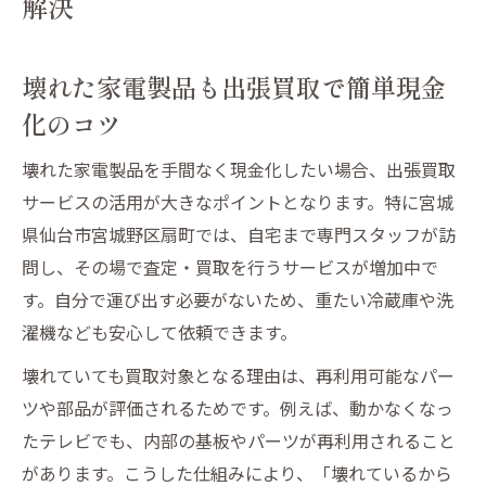
解決
壊れた家電製品の買取対応と出張買取の流
れ解説
壊れた家電製品も出張買取で簡単現金
自宅で手間なく進む壊れた家電製品の買取術
化のコツ
壊れた家電製品の出張買取で自宅処分が楽
に
壊れた家電製品を手間なく現金化したい場合、出張買取
自宅で完結する壊れた家電製品の出張買取
サービスの活用が大きなポイントとなります。特に宮城
方法
県仙台市宮城野区扇町では、自宅まで専門スタッフが訪
出張買取で壊れた家電製品を最小限の手間
問し、その場で査定・買取を行うサービスが増加中で
で売却
す。自分で運び出す必要がないため、重たい冷蔵庫や洗
壊れた家電製品の買取術と出張買取のメリ
濯機なども安心して依頼できます。
ット
壊れていても買取対象となる理由は、再利用可能なパー
仙台で人気の壊れた家電製品出張買取サー
ツや部品が評価されるためです。例えば、動かなくなっ
ビス
たテレビでも、内部の基板やパーツが再利用されること
現金化を目指すなら壊れた家電製品の出張買取
があります。こうした仕組みにより、「壊れているから