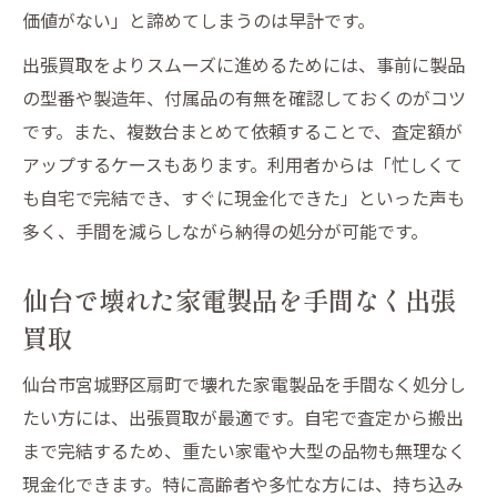
が最適
価値がない」と諦めてしまうのは早計です。
壊れた家電製品の出張買取で手軽に現金化
出張買取をよりスムーズに進めるためには、事前に製品
する方法
の型番や製造年、付属品の有無を確認しておくのがコツ
壊れた家電製品の現金化は出張買取が便利
です。また、複数台まとめて依頼することで、査定額が
出張買取で壊れた家電製品も即現金化可能
アップするケースもあります。利用者からは「忙しくて
も自宅で完結でき、すぐに現金化できた」といった声も
現金化重視の壊れた家電製品出張買取活用
多く、手間を減らしながら納得の処分が可能です。
法
壊れた家電製品を出張買取で納得の現金化
仙台で壊れた家電製品を手間なく出張
実現
買取
忙しい方必見の壊れた家電製品の手軽な出張処
分法
仙台市宮城野区扇町で壊れた家電製品を手間なく処分し
壊れた家電製品の出張買取で忙しい方も安
たい方には、出張買取が最適です。自宅で査定から搬出
心
まで完結するため、重たい家電や大型の品物も無理なく
現金化できます。特に高齢者や多忙な方には、持ち込み
手間を省く壊れた家電製品の出張買取活用