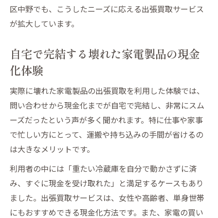
出張買取を活用した効率的な現金化のコツ
区中野でも、こうしたニーズに応える出張買取サービス
家電処分と現金化を両立できる買取サービ
が拡大しています。
スの魅力
自宅で完結する壊れた家電製品の現金
壊れた家電製品でも活用できる資源循環の
利点
化体験
出張買取が節約志向の家庭におすすめな理
実際に壊れた家電製品の出張買取を利用した体験では、
由
問い合わせから現金化までが自宅で完結し、非常にスム
ーズだったという声が多く聞かれます。特に仕事や家事
で忙しい方にとって、運搬や持ち込みの手間が省けるの
は大きなメリットです。
利用者の中には「重たい冷蔵庫を自分で動かさずに済
み、すぐに現金を受け取れた」と満足するケースもあり
ました。出張買取サービスは、女性や高齢者、単身世帯
にもおすすめできる現金化方法です。また、家電の買い