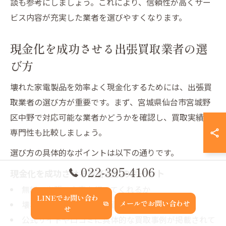
談も参考にしましょう。これにより、信頼性が高くサー
ビス内容が充実した業者を選びやすくなります。
現金化を成功させる出張買取業者の選
び方
壊れた家電製品を効率よく現金化するためには、出張買
取業者の選び方が重要です。まず、宮城県仙台市宮城野
区中野で対応可能な業者かどうかを確認し、買取実績や
専門性も比較しましょう。
選び方の具体的なポイントは以下の通りです。
022-395-4106
現金化を成功させる業者選びのポイント
無料で出張・査定を行ってくれるか
LINEでお問い合わ
壊れた家電でも積極的に買取対象としているか
メールでお問い合わせ
せ
公式サイトや口コミに具体的な買取事例が掲載されて