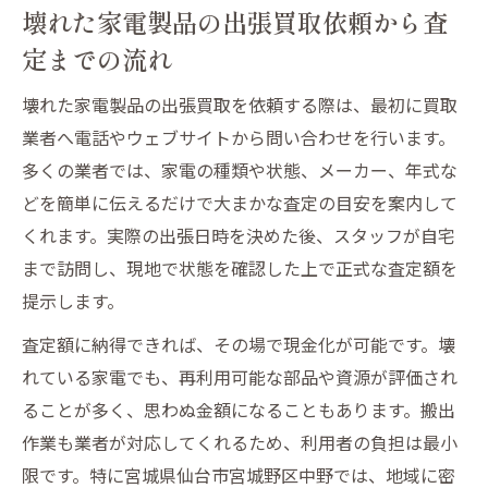
壊れた家電製品の出張買取依頼から査
効率的な不用品処分に出張買取が選ばれる理由
定までの流れ
壊れた家電製品も出張買取で手間なく処分
可能
壊れた家電製品の出張買取を依頼する際は、最初に買取
搬出作業不要で家計管理にも役立つ出張買
業者へ電話やウェブサイトから問い合わせを行います。
取
多くの業者では、家電の種類や状態、メーカー、年式な
不用品処分で注目される出張買取の便利さ
どを簡単に伝えるだけで大まかな査定の目安を案内して
を解説
くれます。実際の出張日時を決めた後、スタッフが自宅
壊れた家電製品を現金化できる出張買取の
まで訪問し、現地で状態を確認した上で正式な査定額を
利点
提示します。
出張買取が効率的な不用品処分になる理由
査定額に納得できれば、その場で現金化が可能です。壊
とは
れている家電でも、再利用可能な部品や資源が評価され
宮城野区中野で体験した出張買取のリアルな感
ることが多く、思わぬ金額になることもあります。搬出
想
作業も業者が対応してくれるため、利用者の負担は最小
限です。特に宮城県仙台市宮城野区中野では、地域に密
壊れた家電製品の出張買取体験で感じた安