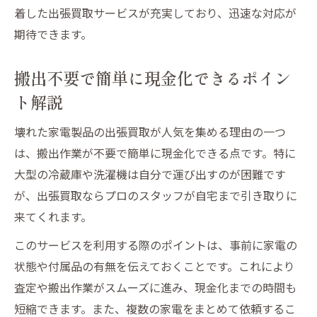
着した出張買取サービスが充実しており、迅速な対応が
心感
期待できます。
出張買取を利用した現金化の実体験をレポ
ート
搬出不要で簡単に現金化できるポイン
搬出の負担がない出張買取の魅力を実感
ト解説
実際に壊れた家電製品を出張買取で現金化
した感想
壊れた家電製品の出張買取が人気を集める理由の一つ
地域密着型サービスでスムーズな買取体験
は、搬出作業が不要で簡単に現金化できる点です。特に
大型の冷蔵庫や洗濯機は自分で運び出すのが困難です
壊れた家電でも出張買取が可能な理由に迫る
が、出張買取ならプロのスタッフが自宅まで引き取りに
壊れた家電製品が出張買取で評価される仕
来てくれます。
組み
このサービスを利用する際のポイントは、事前に家電の
パーツや資源活用で買取対象となる理由
状態や付属品の有無を伝えておくことです。これにより
壊れた家電製品も需要がある背景を解説
査定や搬出作業がスムーズに進み、現金化までの時間も
出張買取業者が壊れた家電を買取する理由
短縮できます。また、複数の家電をまとめて依頼するこ
とは