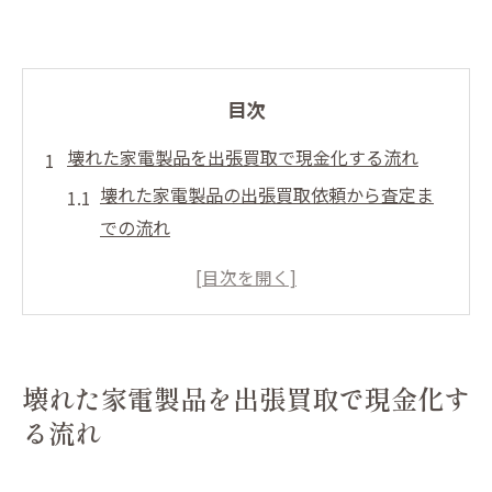
目次
壊れた家電製品を出張買取で現金化する流れ
壊れた家電製品の出張買取依頼から査定ま
での流れ
搬出不要で簡単に現金化できるポイント解
説
出張買取で壊れた家電も対象となる理由
自宅で完結する壊れた家電製品の現金化体
壊れた家電製品を出張買取で現金化す
験
る流れ
壊れた家電製品を効率的に出張買取で手放
すコツ