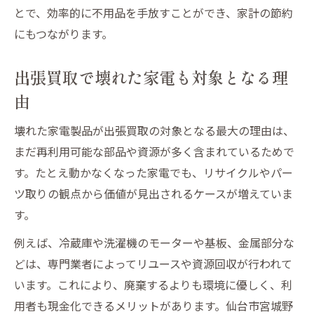
とで、効率的に不用品を手放すことができ、家計の節約
壊れた家電製品の価値を見極めるポイント
にもつながります。
信頼できる出張買取業者選びのポイント
壊れた家電製品も安心して任せられる業者
出張買取で壊れた家電も対象となる理
の特徴
由
出張買取で重要な信頼性とサービス内容を
壊れた家電製品が出張買取の対象となる最大の理由は、
比較
まだ再利用可能な部品や資源が多く含まれているためで
現金化を成功させる出張買取業者の選び方
す。たとえ動かなくなった家電でも、リサイクルやパー
無料査定や対応エリアも業者選びの基準に
ツ取りの観点から価値が見出されるケースが増えていま
壊れた家電製品買取で注意すべき業者選定
す。
ポイント
例えば、冷蔵庫や洗濯機のモーターや基板、金属部分な
現金化と家計管理に役立つ買取サービスの魅力
どは、専門業者によってリユースや資源回収が行われて
壊れた家電製品の出張買取が家計管理に効
います。これにより、廃棄するよりも環境に優しく、利
く理由
用者も現金化できるメリットがあります。仙台市宮城野