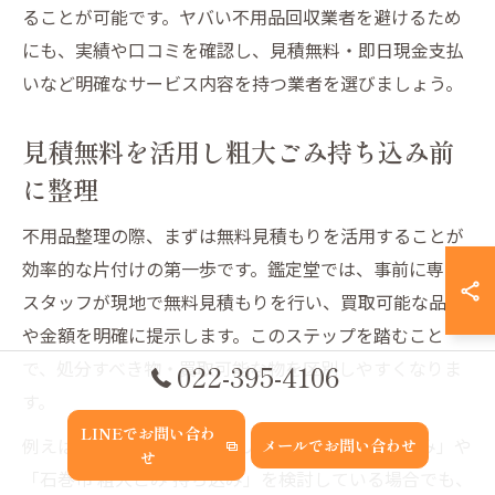
ることが可能です。ヤバい不用品回収業者を避けるため
にも、実績や口コミを確認し、見積無料・即日現金支払
いなど明確なサービス内容を持つ業者を選びましょう。
見積無料を活用し粗大ごみ持ち込み前
に整理
不用品整理の際、まずは無料見積もりを活用することが
効率的な片付けの第一歩です。鑑定堂では、事前に専門
スタッフが現地で無料見積もりを行い、買取可能な品目
や金額を明確に提示します。このステップを踏むこと
で、処分すべき物・買取可能な物を区別しやすくなりま
022-395-4106
す。
LINEでお問い合わ
例えば、石巻市の「石巻 クリーンセンター 持ち込み」や
メールでお問い合わせ
せ
「石巻市 粗大ごみ 持ち込み」を検討している場合でも、