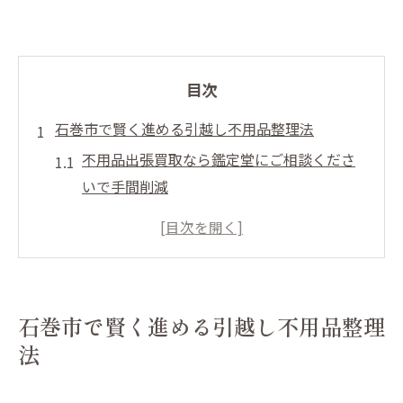
目次
石巻市で賢く進める引越し不用品整理法
不用品出張買取なら鑑定堂にご相談くださ
いで手間削減
引越し準備は不用品整理と見積無料の活用
がカギ
石巻市の不用品回収業者選びと即日現金支
払いのポイント
石巻市で賢く進める引越し不用品整理
見積無料のサービスを賢く使う不用品整理
法
の流れ
引越し前の不用品片付けは即日現金化でス