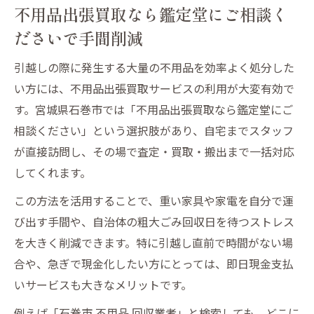
不用品出張買取なら鑑定堂にご相談く
ムーズに
ださいで手間削減
安心を重視した不用品回収の選び方
不用品出張買取なら鑑定堂にご相談くださ
引越しの際に発生する大量の不用品を効率よく処分した
いで安心確保
い方には、不用品出張買取サービスの利用が大変有効で
見積無料サービスの有無が業者の信頼性を
す。宮城県石巻市では「不用品出張買取なら鑑定堂にご
左右する理由
相談ください」という選択肢があり、自宅までスタッフ
即日現金支払い対応の回収業者が安心でき
が直接訪問し、その場で査定・買取・搬出まで一括対応
るワケ
してくれます。
石巻市の不用品回収業者選びで大切なチェ
この方法を活用することで、重い家具や家電を自分で運
ックポイント
び出す手間や、自治体の粗大ごみ回収日を待つストレス
悪質業者を避ける不用品回収の選び方と注
を大きく削減できます。特に引越し直前で時間がない場
意点
合や、急ぎで現金化したい方にとっては、即日現金支払
見積無料を活用し手間なく現金化するコツ
いサービスも大きなメリットです。
不用品出張買取なら鑑定堂にご相談くださ
例えば「石巻市 不用品 回収業者」と検索しても、どこに