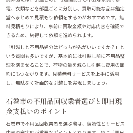
コツ
電、衣類などを部屋ごとに分別し、買取可能な品は鑑定
石巻市不用品回収業者の信頼性を見極める
堂へまとめて見積もり依頼をするのがおすすめです。無
方法
料見積もりにより、事前に買取金額や対応内容を確認で
きるため、納得して依頼を進められます。
口コミや資格確認で悪質不用品回収業者を
回避
「引越しと不用品処分はどっちが先がいいですか？」と
粗大ごみ持ち込みに迷わない効率的な手順
いう質問も多いですが、基本的には引越し前に不用品整
理を済ませることで、荷物の量を減らし引越し費用の節
不用品出張買取なら鑑定堂にご相談くださ
約にもつながります。見積無料サービスを上手に活用
いで手間削減
し、無駄なく計画的な引越しを実現しましょう。
見積無料を活用し粗大ごみ持ち込み前に整
理
石巻市の不用品回収業者選びと即日現
即日現金支払いで持ち込み負担を最小限に
金支払いのポイント
する方法
石巻市の粗大ごみ持ち込みと回収業者の使
石巻市で不用品回収業者を選ぶ際は、信頼性とサービス
い分け方
内容の充実度が重要なポイントとなります。特に「即日