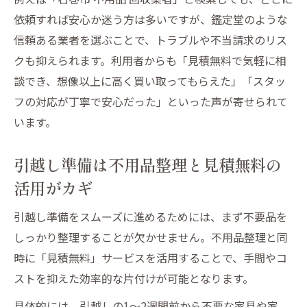
いの活用術
依頼すれば安心か迷う方は多いですが、鑑定堂のような
見積無料を利用した不用品現金化の賢い流
信頼ある業者を選ぶことで、トラブルや不当請求のリス
れ
クも抑えられます。利用者からも「見積無料で気軽に相
即日現金支払いで引越し不用品の負担を減
談でき、想像以上に高く買い取ってもらえた」「スタッ
らす方法
フの対応が丁寧で安心だった」といった声が寄せられて
います。
石巻市で手間なく不用品を現金化するコツ
出張買取サービスと見積無料の組み合わせ
引越し準備は不用品整理と見積無料の
が便利
活用がカギ
悪質業者を避けて安心片付けを実現する方法
不用品出張買取なら鑑定堂にご相談くださ
引越し準備をスムーズに進めるためには、まず不要品を
いで安心対策
しっかり整理することが欠かせません。不用品整理と同
時に「見積無料」サービスを活用することで、手間やコ
見積無料の明瞭さが悪質業者見分けのポイ
ストを抑えた効率的な片付けが可能となります。
ント
即日現金支払い対応の業者で安心感を得る
具体的には、引越しの1～2週間前から不要な家具や家