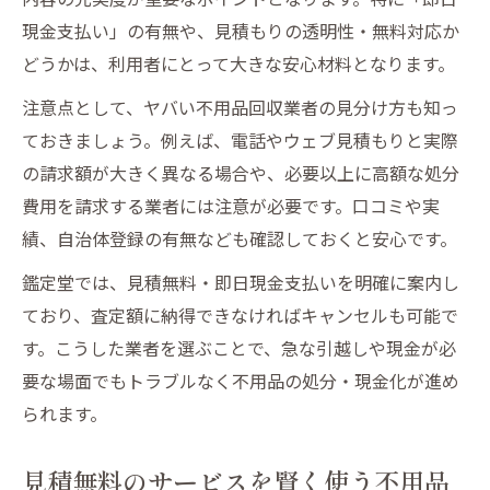
粗大ごみの分別と回収タイミングのコツ
現金支払い」の有無や、見積もりの透明性・無料対応か
どうかは、利用者にとって大きな安心材料となります。
即日現金支払いの利点で片付けをスムーズに
不用品出張買取なら鑑定堂にご相談くださ
注意点として、ヤバい不用品回収業者の見分け方も知っ
いで即現金化
ておきましょう。例えば、電話やウェブ見積もりと実際
の請求額が大きく異なる場合や、必要以上に高額な処分
見積無料と即日現金支払いの組み合わせが
費用を請求する業者には注意が必要です。口コミや実
便利
績、自治体登録の有無なども確認しておくと安心です。
石巻市で即日現金支払いが選ばれる理由
不用品処分を手早く現金化するためのポイ
鑑定堂では、見積無料・即日現金支払いを明確に案内し
ント
ており、査定額に納得できなければキャンセルも可能で
す。こうした業者を選ぶことで、急な引越しや現金が必
即日現金支払いサービスで新生活に余裕を
要な場面でもトラブルなく不用品の処分・現金化が進め
生む方法
られます。
見積無料のサービスを賢く使う不用品