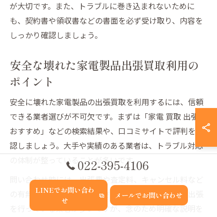
が大切です。また、トラブルに巻き込まれないために
も、契約書や領収書などの書面を必ず受け取り、内容を
しっかり確認しましょう。
安全な壊れた家電製品出張買取利用の
ポイント
安全に壊れた家電製品の出張買取を利用するには、信頼
できる業者選びが不可欠です。まずは「家電 買取 出張
おすすめ」などの検索結果や、口コミサイトで評判を確
認しましょう。大手や実績のある業者は、トラブル対応
の体制が整っていることが多いです。
022-395-4106
問い合わせ時には、出張費や査定料、キャンセル料など
LINEでお問い合わ
の有無を必ず確認してください。無料で見積もり・出張
メールでお問い合わせ
せ
を行っている業者が多いですが、念のため明確な説明を