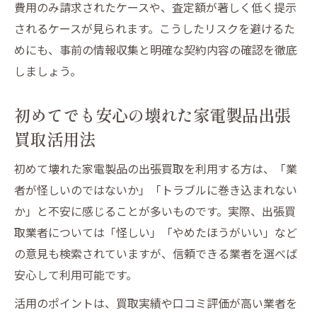
費用のみ請求されたケースや、査定額が著しく低く提示
ント
されるケースが見られます。こうしたリスクを避けるた
出張買取でトラブルを回避するための注意
めにも、事前の情報収集と明確な契約内容の確認を徹底
事項
しましょう。
壊れた家電製品出張買取のリスク管理方法
安心して任せるための出張買取安全対策
初めてでも安心の壊れた家電製品出張
納得の取引を叶える壊れた家電の出張買取法
買取活用法
壊れた家電製品出張買取で納得取引を実現
初めて壊れた家電製品の出張買取を利用する方は、「業
するコツ
者が怪しいのではないか」「トラブルに巻き込まれない
満足度の高い壊れた家電製品出張買取方法
か」と不安に感じることが多いものです。実際、出張買
とは
取業者については「怪しい」「やめたほうがいい」など
納得できる壊れた家電製品出張買取の進め
の意見も検索されていますが、信頼できる業者を選べば
方
安心して利用可能です。
壊れた家電製品出張買取で損をしないポイ
活用のポイントは、買取実績や口コミ評価が高い業者を
ント