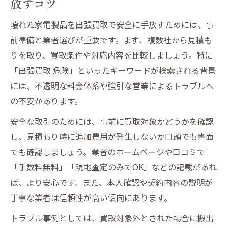
放すコツ
壊れた家電製品出張買取で起きやすいトラ
ブル例
壊れた家電製品を出張買取で安全に手放すためには、事
前準備と業者選びが重要です。まず、複数社から見積も
トラブルを避ける壊れた家電製品出張買取
りを取り、買取条件や対応内容を比較しましょう。特に
の注意点
「出張買取 危険」といったキーワードが検索される背景
安心して任せるための家電出張買取トラブ
には、不透明な料金体系や強引な営業によるトラブルへ
ル対策
の不安があります。
壊れた家電製品出張買取時のリスクと回避
法
安全な取引のためには、事前に買取対象かどうかを確認
し、見積もり時に追加費用が発生しないか口頭でも書面
出張買取で起きるトラブルと正しい対応方
でも確認しましょう。業者のホームページや口コミで
法
「手数料無料」「現地査定のみでOK」などの記載があれ
出張買取利用時のリスクと安全対策
ば、より安心です。また、本人確認や契約内容の説明が
壊れた家電製品出張買取の主なリスクと対
丁寧な業者は信頼性が高い傾向にあります。
策
トラブル事例としては、買取対象外とされた場合に搬出
安全な壊れた家電製品出張買取利用のポイ