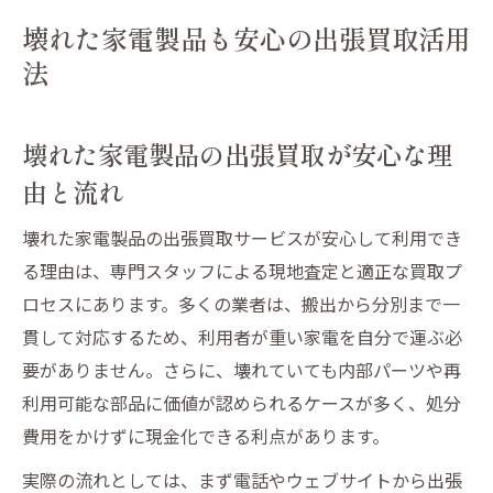
活用法
壊れた家電製品も安心の出張買取活用
出張買取を利用する壊れた家電製品のメリ
法
ット
壊れた家電製品の出張買取で得するポイン
壊れた家電製品の出張買取が安心な理
ト解説
由と流れ
手間いらず壊れた家電の現金化体験談
壊れた家電製品出張買取で現金化した実例
壊れた家電製品の出張買取サービスが安心して利用でき
紹介
る理由は、専門スタッフによる現地査定と適正な買取プ
家電出張買取で手間なく現金化できた体験
ロセスにあります。多くの業者は、搬出から分別まで一
談集
貫して対応するため、利用者が重い家電を自分で運ぶ必
壊れた家電製品が出張買取でスムーズに売
要がありません。さらに、壊れていても内部パーツや再
れた話
利用可能な部品に価値が認められるケースが多く、処分
現金化成功！壊れた家電製品の出張買取体
費用をかけずに現金化できる利点があります。
験記
実際の流れとしては、まず電話やウェブサイトから出張