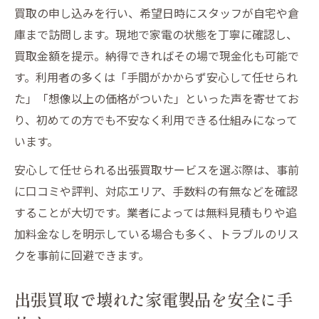
手間をかけずに壊れた家電製品を出張買取
買取の申し込みを行い、希望日時にスタッフが自宅や倉
で売却
庫まで訪問します。現地で家電の状態を丁寧に確認し、
出張買取が信頼できる理由と選び方
買取金額を提示。納得できればその場で現金化も可能で
す。利用者の多くは「手間がかからず安心して任せられ
壊れた家電製品出張買取業者選びの信頼ポ
た」「想像以上の価格がついた」といった声を寄せてお
イント
り、初めての方でも不安なく利用できる仕組みになって
安心できる壊れた家電製品出張買取業者の
います。
特徴
信頼できる出張買取業者を選ぶための基準
安心して任せられる出張買取サービスを選ぶ際は、事前
解説
に口コミや評判、対応エリア、手数料の有無などを確認
することが大切です。業者によっては無料見積もりや追
壊れた家電製品の出張買取で失敗しない選
加料金なしを明示している場合も多く、トラブルのリス
び方
クを事前に回避できます。
出張買取を安心して任せられる理由と業者
選定法
出張買取で壊れた家電製品を安全に手
トラブル回避に役立つ家電買取知識