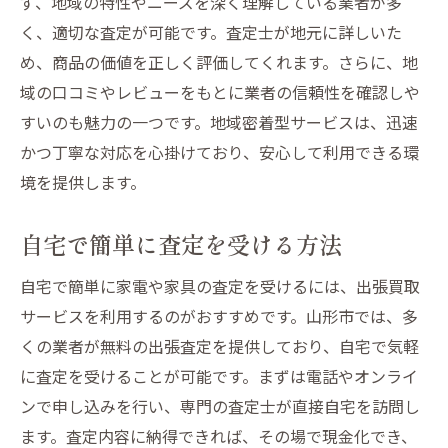
ず、地域の特性やニーズを深く理解している業者が多
エコ生活を促進する買取のメリット
く、適切な査定が可能です。査定士が地元に詳しいた
地域経済を支えるエコな買取
め、商品の価値を正しく評価してくれます。さらに、地
家電家具のリユースの重要性
域の口コミやレビューをもとに業者の信頼性を確認しや
家電家具の処分に悩む山形市民へのおすすめ買
すいのも魅力の一つです。地域密着型サービスは、迅速
取法
かつ丁寧な対応を心掛けており、安心して利用できる環
買取検討前にチェックすること
境を提供します。
買取価格を上げるためのヒント
自宅で簡単に査定を受ける方法
信頼できる買取業者の見つけ方
友人や家族におすすめできる買取法
自宅で簡単に家電や家具の査定を受けるには、出張買取
口コミで選ぶ山形市の買取サービス
サービスを利用するのがおすすめです。山形市では、多
初めての人向け買取ガイド
くの業者が無料の出張査定を提供しており、自宅で気軽
に査定を受けることが可能です。まずは電話やオンライ
山形市で手間なく家電家具を現金化する方法と
ンで申し込みを行い、専門の査定士が直接自宅を訪問し
は
ます。査定内容に納得できれば、その場で現金化でき、
効率的な現金化のステップ