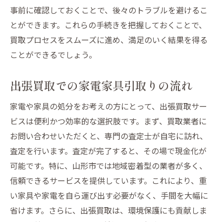
買取で得するための方法
事前に確認しておくことで、後々のトラブルを避けるこ
山形市でのエコな生活の始め方
とができます。これらの手続きを把握しておくことで、
買取サービスで山形市の家電家具処分をスムー
買取プロセスをスムーズに進め、満足のいく結果を得る
ズに
ことができるでしょう。
スムーズな買取の流れを知る
出張買取での家電家具引取りの流れ
買取手続きの簡略化術
買取サービス利用時の注意点
家電や家具の処分をお考えの方にとって、出張買取サー
トラブルを避けるためのポイント
ビスは便利かつ効率的な選択肢です。まず、買取業者に
お問い合わせいただくと、専門の査定士が自宅に訪れ、
スムーズな買取を実現する方法
査定を行います。査定が完了すると、その場で現金化が
山形市での迅速な買取のコツ
可能です。特に、山形市では地域密着型の業者が多く、
信頼できるサービスを提供しています。これにより、重
い家具や家電を自ら運び出す必要がなく、手間を大幅に
省けます。さらに、出張買取は、環境保護にも貢献しま