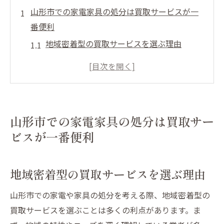
山形市での家電家具の処分は買取サービスが一
番便利
地域密着型の買取サービスを選ぶ理由
自宅で簡単に査定を受ける方法
高価買取を実現するためのポイント
事前に知っておくべき買取手続き
出張買取での家電家具引取りの流れ
山形市での家電家具の処分は買取サー
環境に優しい処分方法を選ぶには
ビスが一番便利
賢い選択山形市で家電家具の買取でエコな生活
を実現
地域密着型の買取サービスを選ぶ理由
リサイクルショップの活用法
買取サービスとエコの関係
山形市での家電や家具の処分を考える際、地域密着型の
買取サービスを選ぶことは多くの利点があります。ま
持続可能な処分方法の選択