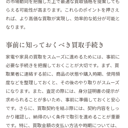
の市場動向を把握した上で最適な買取価格を提案しても
山形市の買取サービス活用で家電家具処分の新
らえる可能性が高まります。これらのポイントを押さえ
常識
れば、より高価な買取が実現し、効率的な処分が可能と
最新の買取トレンドを知る
なります。
新しい買取サービスの利用法
事前に知っておくべき買取手続き
賢く活用するための最新情報
買取に関するよくある質問
家電や家具の買取をスムーズに進めるためには、事前に
家電家具の買取に関する新しい知識
必要な手続きを把握しておくことが大切です。まず、買
山形市での買取サービスの変化
取業者に連絡する前に、商品の状態や購入時期、使用頻
エコでお得！山形市での家電家具の買取活用法
度などを整理しておくと、その後のやり取りがスムーズ
になります。また、査定の際には、身分証明書の提示が
エコとお得を両立させるために
求められることが多いため、事前に準備しておくと安心
買取で得られるエコなメリット
です。さらに、買取契約を結ぶ際には、契約内容をしっ
家電家具のエコな再利用法
かり確認し、納得のいく条件で取引を進めることが重要
買取を通じて環境への配慮を
です。特に、買取金額の支払い方法や時期については、