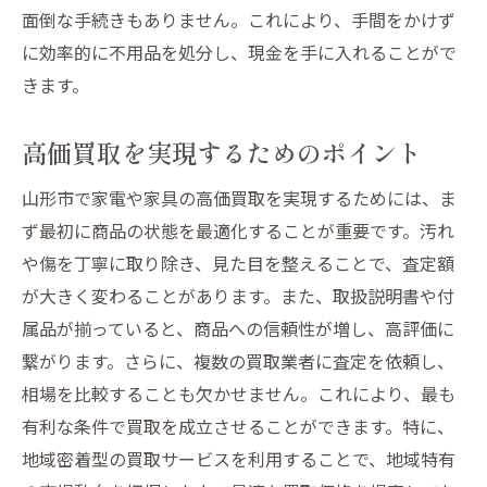
面倒な手続きもありません。これにより、手間をかけず
出張査定を活用するメリット
に効率的に不用品を処分し、現金を手に入れることがで
時間を節約できる買取の選び方
きます。
人気の一括買取サービスとは
現金化までのスムーズな流れ
高価買取を実現するためのポイント
オンライン買取サービスの利点
山形市で家電や家具の高価買取を実現するためには、ま
地域密着型サービスで山形市の家電家具を賢く
ず最初に商品の状態を最適化することが重要です。汚れ
処分
や傷を丁寧に取り除き、見た目を整えることで、査定額
地域密着の強みとは何か
が大きく変わることがあります。また、取扱説明書や付
地元業者を選ぶ理由とその利点
属品が揃っていると、商品への信頼性が増し、高評価に
地域貢献につながる買取活動
繋がります。さらに、複数の買取業者に査定を依頼し、
相場を比較することも欠かせません。これにより、最も
コミュニティとの連携を深める方法
有利な条件で買取を成立させることができます。特に、
地域密着型サービスの選び方
地域密着型の買取サービスを利用することで、地域特有
地元の買取サービスを利用する利便性