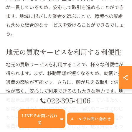
が一貫しているため、安心して取引を進めることができ
ます。地域に根ざした業者を選ぶことで、環境への配慮
も含めた総合的なサービスを受けることができるでしょ
う。
地元の買取サービスを利用する利便性
地元の買取サービスを利用することで、様々な利便性が
得られます。まず、移動距離が短くなるため、時間と交
通費の節約が可能です。さらに、顔が見える取引で信頼
性が高く、安心して利用できるのも大きな魅力です。地
022-395-4106
域密着型業者は地元の実情や文化を理解しているため、
家電や家具の処分や買取において、個別のニーズに応じ
LINEでお問い合わ
たサービスを提供してくれます。また、買取した家電や
メールでお問い合わせ
せ
家具が地元で再利用されることにより、地域貢献にもつ