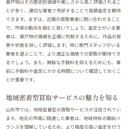
瀬戸物はその歴史的価値や美しさから高く評価されるこ
地元の文化と共に活かす瀬戸物
とが多く、適切な業者で売却することで高額査定を期待
山形市の地域特性を活かした買取戦略
できます。まずは、近隣の買取業者に問い合わせること
瀬戸物の価値を高めるためのメンテナンス
で、市場の動向を掴むと良いでしょう。査定士がいる業
法
者は、瀬戸物の価値を正確に判断するために、作品の背
山形市の瀬戸物食器買取で賢く手放すヒント
景や状態を詳しく評価します。特に専門スタッフがいる
賢い売却のための事前準備
業者を選ぶことで、より適正な価格での買取が期待でき
瀬戸物の査定ポイントを知る
るでしょう。また、無駄な手数料を抑えるためにも、事
市場価値を上げるためのコツ
前に手数料や査定にかかる時間について確認しておくこ
とが重要です。
地元でお得に売るための交渉術
買取依頼の際の注意点
地域密着型買取サービスの魅力を知る
山形市の買取事例を学ぶ
瀬戸物食器の価値を知る山形市での買取事例
山形市では、地域密着型の買取サービスが注目されてい
ます。地元の市場に精通した業者は、地域特有の需給バ
実際の買取事例から学ぶ価値の見極め方
ランスを理解しているため、より精度の高い査定を行う
山形市での高額買取のポイント