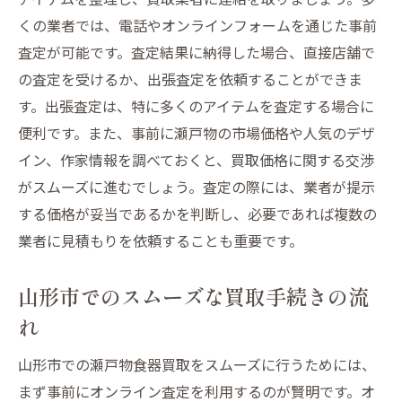
地域の特性を活かしたサービス選定
くの業者では、電話やオンラインフォームを通じた事前
口コミから見る信頼できるサービス
査定が可能です。査定結果に納得した場合、直接店舗で
地元での安心取引を実現する選択肢
の査定を受けるか、出張査定を依頼することができま
地元でお得に瀬戸物食器を買取山形市の最新事
す。出張査定は、特に多くのアイテムを査定する場合に
情
便利です。また、事前に瀬戸物の市場価格や人気のデザ
山形市でのお得な買取情報
イン、作家情報を調べておくと、買取価格に関する交渉
最新の市場動向を把握する方法
がスムーズに進むでしょう。査定の際には、業者が提示
する価格が妥当であるかを判断し、必要であれば複数の
地元での買取に関する新たな取り組み
業者に見積もりを依頼することも重要です。
効率的に買取を進めるための最新情報
山形市の買取市場の最新トレンド
山形市でのスムーズな買取手続きの流
地元での買取成功のカギ
れ
山形市での瀬戸物食器買取をスムーズに行うためには、
まず事前にオンライン査定を利用するのが賢明です。オ