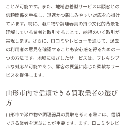
ことが可能です。また、地域密着型サービスは顧客との
地元の市場動向に基づく正確な査定
信頼関係を重視し、迅速かつ親しみやすい対応を心掛け
瀬戸物食器の価値を引き出す方法
ています。特に、瀬戸物や調理器具の持つ文化的背景を
山形市内の買取事例に見る成功例
理解している業者と取引することで、納得のいく取引が
地元の文化と共に発見される価値
実現します。さらに、口コミやレビューを通じて、過去
瀬戸物食器買取の専門スタッフが山形市で提供
の利用者の意見を確認することも安心感を得るための一
する安心査定
つの方法です。地域に根ざしたサービスは、フレキシブ
ルな対応が可能であり、顧客の要望に応じた柔軟なサー
専門スタッフによる査定の重要性
ビスを提供します。
山形市での経験豊富なスタッフに依頼する
理由
山形市内で信頼できる買取業者の選び
安心できる査定サービスの選び方
方
地元の専門家による信頼の査定
詳細な評価プロセスの紹介
山形市で瀬戸物や調理器具の買取を考える際には、信頼
できる業者を選ぶことが重要です。まず、口コミやレビ
正確な査定で価値を見直す