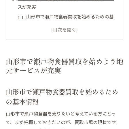
スが充実
山形市で瀬戸物食器買取を始めるための基
本情報
地域密着型買取サービスの魅力を知る
山形市内で信頼できる買取業者の選び方
初めての方のための瀬戸物買取ガイド
山形市で瀬戸物食器買取を始めよう地
山形市でのスムーズな買取手続きの流れ
元サービスが充実
オンラインでの買取査定の活用法
地元密着型の買取サービスで瀬戸物食器を最大
山形市で瀬戸物食器買取を始めるため
限に活かす方法
の基本情報
地元買取サービスの活用で得られる利点
山形市での市場価値を理解する方法
山形市で瀬戸物食器を売りたいと考えている方にとっ
専門スタッフによる査定で価値を最大化
て、まず把握しておきたいのが、買取市場の現状です。