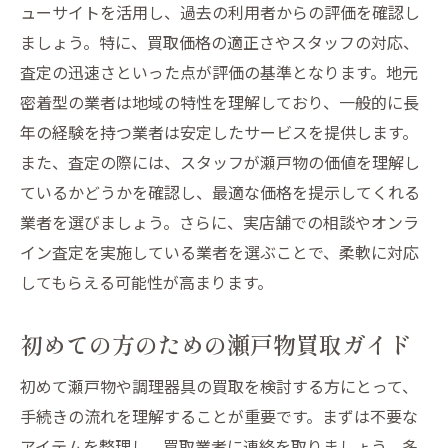
ューサイトを活用し、過去の利用者からの評価を確認し
効率的な瀬戸物食器買取を山形市で実現するた
ましょう。特に、買取価格の適正さやスタッフの対応、
めのステップ
査定の迅速さといった点が評価の基準となります。地元
効率的な買取サービスの利用法
密着型の業者は地域の特性を理解しており、一般的に長
スムーズに進めるためのステップ
年の経験を持つ業者は安定したサービスを提供します。
事前準備で買取を円滑に
また、査定の際には、スタッフが瀬戸物の価値を理解し
山形市での効率的な手続き手順
ているかどうかを確認し、最適な価格を提示してくれる
買取サービスの診断から受け取りまで
業者を選びましょう。さらに、実店舗での相談やオンラ
イン査定を実施している業者を選ぶことで、柔軟に対応
オンライン査定を活用した時短術
してもらえる可能性が高まります。
山形市での瀬戸物食器買取の選び方地域密着型
サービスが鍵
初めての方のための瀬戸物買取ガイド
地域密着型サービスの特徴とは
山形市での買取サービス比較
初めて瀬戸物や調理器具の買取を検討する方にとって、
手続きの流れを理解することが重要です。まずは不要な
地元で信頼される業者の選び方
アイテムを整理し、買取業者に連絡を取りましょう。多