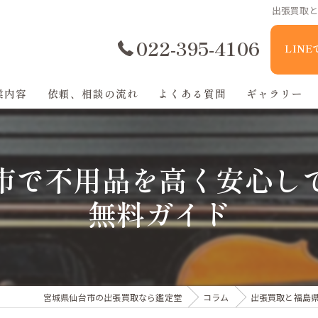
出張買取
022-395-4106
LIN
業内容
依頼、相談の流れ
よくある質問
ギャラリー
市で不用品を高く安心し
無料ガイド
宮城県仙台市の出張買取なら鑑定堂
コラム
出張買取と福島