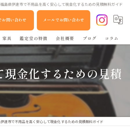
と福島県伊達市で不用品を高く安心して現金化するための見積無料ガイド
Eでお問い合わせ
メールでお問い合わせ
家具
鑑定堂の特徴
会社概要
ブログ
コラム
家電
て現金化するための見積
人形
ブランド品
不用品回収
県伊達市で不用品を高く安心して現金化するための見積無料ガイド