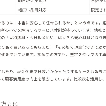
即日現金支払い
日数が
即日現金支払い対応の流れとメリット表
幅広い品目対応
限定さ
スムーズな現金化を実現するための事前準備
不用品出張買取なら鑑定堂にご相談くださいの即日対応力
なるのは「本当に安心して任せられるか」という点です。
用者の不安を解消するサービス体制が整っています。他社
伊達市で現金払いを希望する方へのアドバイス
堂の「見積無料・即日現金払い」は大きな安心材料となり
現金支払いで安心できる理由を解説
より高く買い取ってもらえた」「その場で現金化できて助
県伊達市で選ばれる出張買取サービスとは
評価を受けています。初めての方でも、査定スタッフの丁
福島県伊達市で人気の出張買取サービス比較表
選ばれる理由は見積無料と即日現金支払い
生したり、現金化まで日数がかかったりするケースも報告
不用品出張買取なら鑑定堂にご相談くださいが支持される
って顧客満足度の向上を徹底しています。比較表を活用し
伊達市の出張買取で安心を重視するポイント
福島市や郡山とのサービス比較
れた時も安心な相談方法を知ろう
め方とは
断られた場合の相談先と対応策一覧