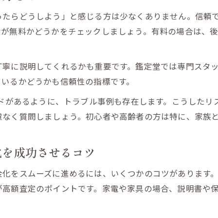
不用品出張買取サービスの断り方と注意点
ったらどうしよう」と感じる方は少なくありません。信頼
費が無料かどうかをチェックしましょう。有料の場合は、
見積無料で再相談できるメリット
即日現金支払いが難しい場合の選択肢
丁寧に説明してくれるかも重要です。鑑定堂では専門スタ
鑑定堂にご相談くださいで得られる安心感
ているかどうかも信頼性の指標です。
品出張買取なら鑑定堂へご相談がおすすめ
不用品出張買取なら鑑定堂にご相談くださいのサービス内
ードがあるように、トラブル事例も存在します。こうしたリ
慮なく質問しましょう。初心者や高齢者の方は特に、家族
見積無料と即日現金支払いの安心感
福島県伊達市で高く売れる理由を解説
化を成功させるコツ
出張買取を初めて利用する方へのアドバイス
鑑定堂での買取体験談と満足度
金化をスムーズに進めるには、いくつかのコツがあります
が高額査定のポイントです。家電や家具の場合、説明書や