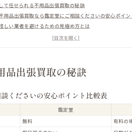
して任せられる不用品出張買取の秘訣
不用品出張買取なら鑑定堂にご相談くださいの安心ポイン
怪しい業者を避けるための見極め方とは
福島県伊達市の出張買取で現金化を成功させるコツ
出張買取はどこがいい？評判で選ぶ理由
不用品出張買取の流れと見積無料の魅力
化を急ぐなら見積無料の理由を解説
用品出張買取の秘訣
見積無料で即日現金支払いが選ばれる理由一覧
急ぎの現金化なら不用品出張買取が便利
相談くださいの安心ポイント比較表
福島県伊達市で見積無料が安心につながる仕組み
見積無料の出張買取サービス比較
鑑定堂
即日現金対応が可能な理由とその流れ
無料
有料の
現金支払いでスムーズな買取体験を実現