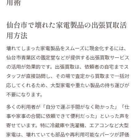
用術
大型家電の片付けなら無料見積もりが安心
冷蔵庫や洗濯機も無料見積もりでラクラク
仙台市で壊れた家電製品の出張買取活
査定
用方法
仙台市青葉区の鑑定堂が大型家電にも強い
理由
壊れてしまった家電製品をスムーズに現金化するには、
出張買取なら大型家電も搬出不要で現金化
仙台市青葉区の鑑定堂などが提供する出張買取サービス
無料見積もりで買取金額を事前にしっかり
の活用が効果的です。出張買取は、依頼者の自宅までス
確認
タッフが直接訪問し、その場で査定から買取まで一括対
応してくれるため、大型家電や重たい製品の持ち運びが
即日現金支払いで大型家電もその場で現金
不要になります。
化
壊れた家電も仙台市青葉区の鑑定堂が頼れる理
多くの利用者が「自分で運ぶ手間がなく助かった」「仕
由
事や家事の合間に依頼できて便利だった」といった声を
寄せています。特に冷蔵庫や洗濯機、エアコンなど大型
壊れた家電製品も仙台市鑑定堂で現金化可
家電は、壊れていても部品や再利用可能なパーツが評価
能