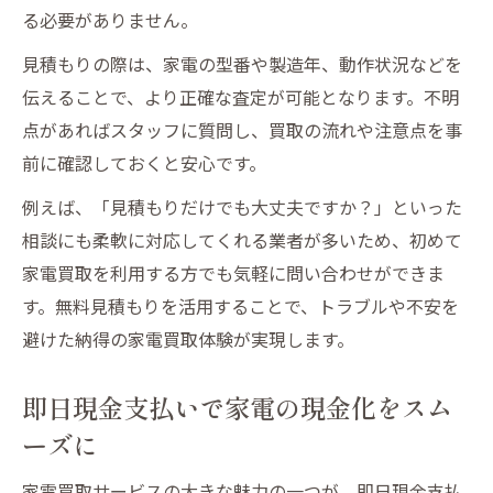
る必要がありません。
ご相談下さいでトラブル回避のアドバイス
見積もりの際は、家電の型番や製造年、動作状況などを
自宅で簡単に家電を現金化する最新サービス
伝えることで、より正確な査定が可能となります。不明
仙台市で壊れた家電も自宅買取が主流に
点があればスタッフに質問し、買取の流れや注意点を事
出張買取と無料見積もりの利便性を解説
前に確認しておくと安心です。
即日現金支払いで家電現金化のスピード実
例えば、「見積もりだけでも大丈夫ですか？」といった
感
相談にも柔軟に対応してくれる業者が多いため、初めて
鑑定堂へご相談下さいで安心取引が可能
家電買取を利用する方でも気軽に問い合わせができま
壊れた家電製品でも買取サービスを活用
す。無料見積もりを活用することで、トラブルや不安を
不要家電の即日スッキリ現金化体験記
避けた納得の家電買取体験が実現します。
仙台市で壊れた家電製品の買取体験談を紹
介
即日現金支払いで家電の現金化をスム
出張買取で即日現金化できた実際の流れ
ーズに
無料見積もりで安心感を得た利用者の声
家電買取サービスの大きな魅力の一つが、即日現金支払