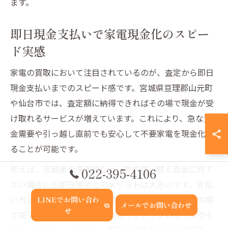
ます。
即日現金支払いで家電現金化のスピー
ド実感
家電の買取において注目されているのが、査定から即日
現金支払いまでのスピード感です。宮城県亘理郡山元町
や仙台市では、査定額に納得できればその場で現金が受
け取れるサービスが増えています。これにより、急な資
金需要や引っ越し直前でも安心して不要家電を現金化す
ることが可能です。
例えば、冷蔵庫や洗濯機など、次の買い替え資金に充て
022-395-4106
たい場合にも即日現金化のメリットは大きいです。支払
い方法は現地での手渡しが基本で、書類手続きもその場
LINEでお問い合わ
メールでお問い合わせ
せ
で完了するため、後日の振込待ちやトラブルのリスクも