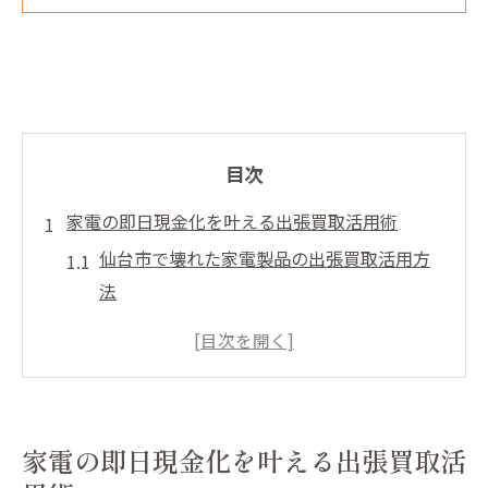
目次
家電の即日現金化を叶える出張買取活用術
仙台市で壊れた家電製品の出張買取活用方
法
無料見積もりで安心の家電買取体験を実現
即日現金支払いで家電の現金化をスムーズ
に
鑑定堂へご相談下さいでトラブルなく売却
家電の即日現金化を叶える出張買取活
壊れた家電も高価買取を目指すポイント