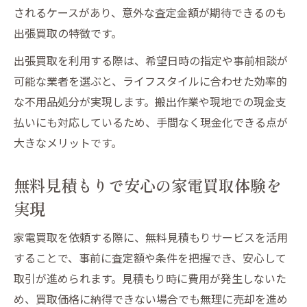
されるケースがあり、意外な査定金額が期待できるのも
無料見積もりだから安心して依頼できる理
出張買取の特徴です。
由
出張買取で壊れた家電も迅速に引き取り対
出張買取を利用する際は、希望日時の指定や事前相談が
応
可能な業者を選ぶと、ライフスタイルに合わせた効率的
な不用品処分が実現します。搬出作業や現地での現金支
鑑定堂なら即日現金支払いで買取の実感
払いにも対応しているため、手間なく現金化できる点が
仙台市で壊れた家電も高く売るコツと注意
大きなメリットです。
点
出張買取を使った現金化と手間ゼロの方法
無料見積もりで安心の家電買取体験を
出張買取で家電現金化の手間を最小限に抑
実現
える
家電買取を依頼する際に、無料見積もりサービスを活用
無料見積もりで納得のいく売却をサポート
することで、事前に査定額や条件を把握でき、安心して
壊れた家電製品も査定対象になる安心感
取引が進められます。見積もり時に費用が発生しないた
仙台市青葉区の鑑定堂が即日現金支払い対
め、買取価格に納得できない場合でも無理に売却を進め
応